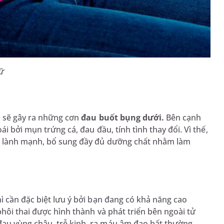
ữ
h sẽ gây ra những cơn
đau buốt bụng dưới.
Bên cạnh
i bởi mụn trứng cá, đau đầu, tính tình thay đổi. Vì thế,
ạt lành mạnh, bổ sung đầy đủ dưỡng chất nhằm làm
ì cần đặc biệt lưu ý bởi bạn đang có khả năng cao
phôi thai được hình thành và phát triển bên ngoài tử
au vùng chậu, trễ kinh, ra máu âm đạo bất thường