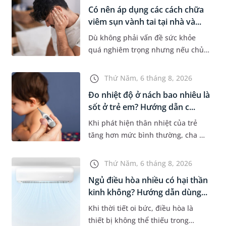
người bệnh khó chịu. Tuy nhiên,...
Có nên áp dụng các cách chữa
viêm sụn vành tai tại nhà và...
Dù không phải vấn đề sức khỏe
quá nghiêm trọng nhưng nếu chủ
quan không điều trị sớm, người
bệnh có thể phải đối mặt với một
Thứ Năm, 6 tháng 8, 2026
số biến chứng. Nếu chưa xuất hiệ...
Đo nhiệt độ ở nách bao nhiêu là
sốt ở trẻ em? Hướng dẫn c...
Khi phát hiện thân nhiệt của trẻ
tăng hơn mức bình thường, cha mẹ
sẽ khó tránh khỏi tâm lý lo lắng.
Tuy nhiên, không phải ai cũng biết
Thứ Năm, 6 tháng 8, 2026
đo nhiệt độ ở nách bao...
Ngủ điều hòa nhiều có hại thần
kinh không? Hướng dẫn dùng...
Khi thời tiết oi bức, điều hòa là
thiết bị không thể thiếu trong