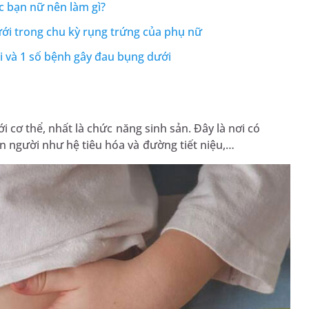
ác bạn nữ nên làm gì?
i trong chu kỳ rụng trứng của phụ nữ
i và 1 số bệnh gây đau bụng dưới
i cơ thể, nhất là chức năng sinh sản. Đây là nơi có
n người như hệ tiêu hóa và đường tiết niệu,…