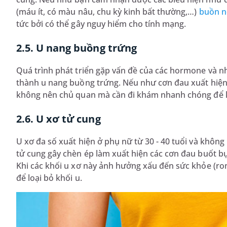
(máu ít, có màu nâu, chu kỳ kinh bất thường,…)
buồn 
tức bởi có thể gây nguy hiểm cho tính mạng.
2.5. U nang buồng trứng
Quá trình phát triển gặp vấn đề của các hormone và n
thành u nang buồng trứng. Nếu như cơn đau xuất hiện ở
không nên chủ quan mà cần đi khám nhanh chóng để kịp
2.6. U xơ tử cung
U xơ đa số xuất hiện ở phụ nữ từ 30 - 40 tuổi và không p
tử cung gây chèn ép làm xuất hiện các cơn đau buốt bụ
Khi các khối u xơ này ảnh hưởng xấu đến sức khỏe (ron
để loại bỏ khối u.