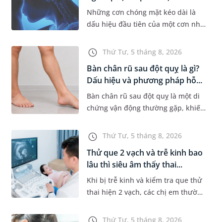
Những cơn chóng mặt kéo dài là
dấu hiệu đầu tiên của một cơn nhồi
máu não cấp mà người bệnh không
hề hay biết. Tại BVĐK MEDLATEC,
Thứ Tư, 5 tháng 8, 2026
chiến lược chẩn đoán chính...
Bàn chân rũ sau đột quỵ là gì?
Dấu hiệu và phương pháp hỗ...
Bàn chân rũ sau đột quỵ là một di
chứng vận động thường gặp, khiến
người bệnh khó nâng bàn chân khi
đi lại, làm tăng nguy cơ vấp ngã và
Thứ Tư, 5 tháng 8, 2026
ảnh hưởng đến khả năn...
Thử que 2 vạch và trễ kinh bao
lâu thì siêu âm thấy thai...
Khi bị trễ kinh và kiểm tra que thử
thai hiện 2 vạch, các chị em thường
bồn chồn và muốn đi siêu âm ngay
để được nhìn thấy thai nhi. Nhưng
Thứ Tư, 5 tháng 8, 2026