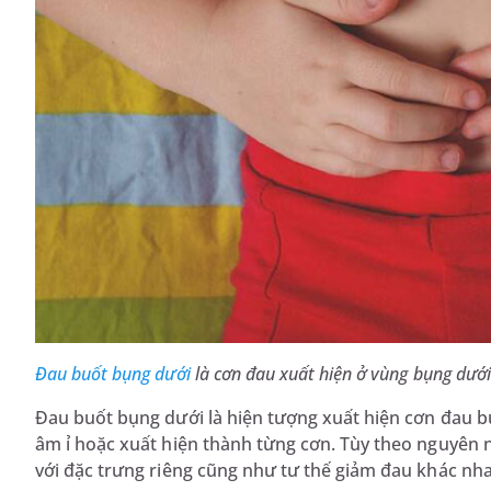
Đau buốt bụng dưới
là cơn đau xuất hiện ở vùng bụng dướ
Đau buốt bụng dưới là hiện tượng xuất hiện cơn đau b
âm ỉ hoặc xuất hiện thành từng cơn. Tùy theo nguyên 
với đặc trưng riêng cũng như tư thế giảm đau khác nh