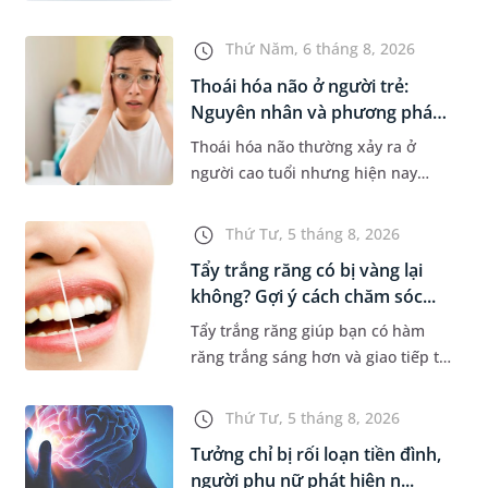
nhiều gia đình. Tuy nhiên, nhiều
người lo ngại rằng việc ngủ trong
Thứ Năm, 6 tháng 8, 2026
phòng điều hòa mỗi đêm có...
Thoái hóa não ở người trẻ:
Nguyên nhân và phương pháp
điề...
Thoái hóa não thường xảy ra ở
người cao tuổi nhưng hiện nay
đang có xu hướng trẻ hóa. Các yếu
tố như căng thẳng kéo dài, lối sống
Thứ Tư, 5 tháng 8, 2026
thiếu lành mạnh, bệnh lý th...
Tẩy trắng răng có bị vàng lại
không? Gợi ý cách chăm sóc...
Tẩy trắng răng giúp bạn có hàm
răng trắng sáng hơn và giao tiếp tự
tin hơn. Tuy nhiên, nhiều người lại
băn khoăn về tình trạng răng bị
Thứ Tư, 5 tháng 8, 2026
vàng ố, xỉn màu sau kh...
Tưởng chỉ bị rối loạn tiền đình,
người phụ nữ phát hiện n...