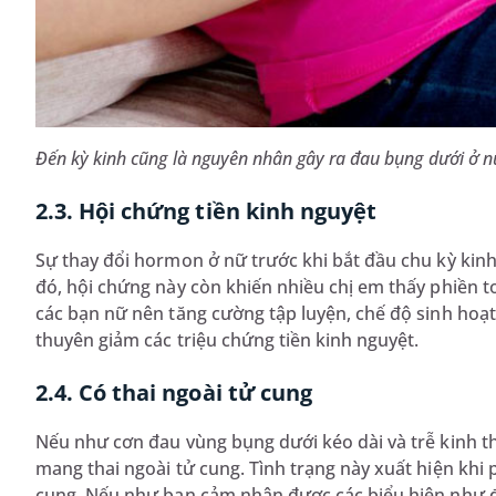
Đến kỳ kinh cũng là nguyên nhân gây ra đau bụng dưới ở n
2.3. Hội chứng tiền kinh nguyệt
Sự thay đổi hormon ở nữ trước khi bắt đầu chu kỳ kin
đó, hội chứng này còn khiến nhiều chị em thấy phiền toá
các bạn nữ nên tăng cường tập luyện, chế độ sinh ho
thuyên giảm các triệu chứng tiền kinh nguyệt.
2.4. Có thai ngoài tử cung
Nếu như cơn đau vùng bụng dưới kéo dài và trễ kinh th
mang thai ngoài tử cung. Tình trạng này xuất hiện khi 
cung. Nếu như bạn cảm nhận được các biểu hiện như đ