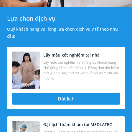
Lựa chọn dịch vụ
Quý khách hàng vui lòng lựa chọn dịch vụ y tế theo nhu
cầu!
Lấy mẫu xét nghiệm tại nhà
Lấy mẫu xét nghiệm tại nhà giúp khách hàng
chủ động tầm soát bệnh lý. Đồng thời tiết kiệm
thời gian đi lại, chờ đợi kết quả với mức chi phí
hợp lý.
Đặt lịch
Đặt lịch thăm khám tại MEDLATEC
Đặt lịch khám tại cơ sở khám chữa bệnh thuộc