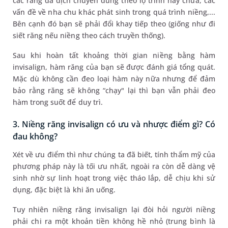
các răng đã dịch chuyển đúng theo lộ trình hay chưa, các
vấn đề về nha chu khác phát sinh trong quá trình niềng,...
Bên cạnh đó bạn sẽ phải đổi khay tiếp theo (giống như đi
siết răng nếu niềng theo cách truyền thống).
Sau khi hoàn tất khoảng thời gian niềng bằng hàm
invisalign, hàm răng của bạn sẽ được đánh giá tổng quát.
Mặc dù không cần đeo loại hàm này nữa nhưng để đảm
bảo rằng răng sẽ không “chạy" lại thì bạn vẫn phải đeo
hàm trong suốt để duy trì.
3. Niềng răng invisalign có ưu và nhược điểm gì? Có
đau không?
Xét về ưu điểm thì như chúng ta đã biết, tính thẩm mỹ của
phương pháp này là tối ưu nhất, ngoài ra còn dễ dàng vệ
sinh nhờ sự linh hoạt trong việc tháo lắp, dễ chịu khi sử
dụng, đặc biệt là khi ăn uống.
Tuy nhiên niềng răng invisalign lại đòi hỏi người niềng
phải chi ra một khoản tiền không hề nhỏ (trung bình là