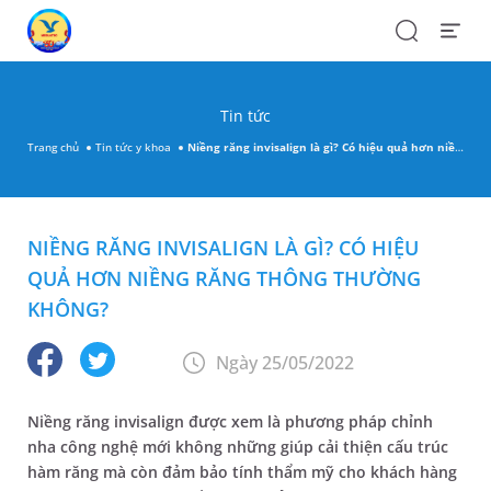
Search
Open
Menu
Tin tức
Trang chủ
Tin tức y khoa
Niềng răng invisalign là gì? Có hiệu quả hơn niềng răng thông thường không?
NIỀNG RĂNG INVISALIGN LÀ GÌ? CÓ HIỆU
QUẢ HƠN NIỀNG RĂNG THÔNG THƯỜNG
KHÔNG?
Ngày 25/05/2022
Niềng răng invisalign được xem là phương pháp chỉnh
nha công nghệ mới không những giúp cải thiện cấu trúc
hàm răng mà còn đảm bảo tính thẩm mỹ cho khách hàng