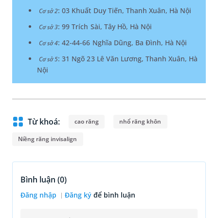
: 03 Khuất Duy Tiến, Thanh Xuân, Hà Nội
Cơ sở 2
: 99 Trích Sài, Tây Hồ, Hà Nội
Cơ sở 3
: 42-44-66 Nghĩa Dũng, Ba Đình, Hà Nội
Cơ sở 4
: 31 Ngõ 23 Lê Văn Lương, Thanh Xuân, Hà
Cơ sở 5
Nội
Từ khoá:
cao răng
nhổ răng khôn
Niềng răng invisalign
Bình luận (
0
)
Đăng nhập
Đăng ký
để bình luận