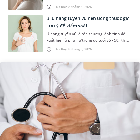
liên quan đến lao hạch hoặc ung thư. Để tìm
Thứ Bảy, 8 tháng 8, 2026
hiểu nguyên nhân gây viêm,...
Bị u nang tuyến vú nên uống thuốc gì?
Lưu ý để kiểm soát...
U nang tuyến vú là tổn thương lành tính dễ
xuất hiện ở phụ nữ trong độ tuổi 35 - 50. Khi
được chẩn đoán mắc bệnh, nhiều người
Thứ Bảy, 8 tháng 8, 2026
thường băn khoăn u nang tuyến v...