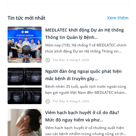
Tin tức mới nhất
Xem thêm
MEDLATEC khởi động Dự án Hệ thống
Thông tin Quản lý Bệnh...
Hôm nay (7/8), Hệ thống Y tế MEDLATEC chính
thức khởi động Dự án Hệ thống Thông tin
Quản lý Bệnh viện (HIS - Hospital Information
Thứ Bảy, 8 tháng 8, 2026
System) giai đoạn mới. Dự á...
Người đàn ông ngoại quốc phát hiện
mắc bệnh di truyền gây...
Bệnh nhân 35 tuổi, quốc tịch nước ngoài cùng
bạn gái người Việt Nam đến MEDLATEC khám
sức khỏe tiền hôn nhân. Qua thăm khám và
Thứ Bảy, 8 tháng 8, 2026
làm các xét nghiệm chuyên sâu,...
Viêm hạch bạch huyết ở cổ do đâu?
Mức độ nguy hiểm và phư...
Viêm hạch bạch huyết ở cổ thường xuất hiện
sau các bệnh nhiễm trùng nhưng cũng có thể