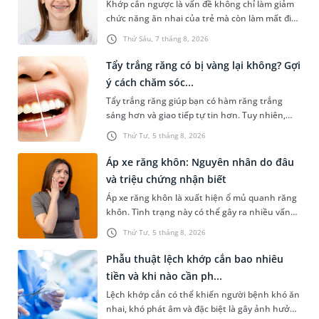
Khớp cắn ngược là vấn đề không chỉ làm giảm
chức năng ăn nhai của trẻ mà còn làm mất đi
sự cân đối của khuôn mặt. Do đó, cần khắc
Thứ Sáu, 7 tháng 8, 2026
phục sớm tình trạng này để bảo vệ sức khỏe
răng miệng và sức khỏe tổng thể của trẻ. Dưới
Tẩy trắng răng có bị vàng lại không? Gợi
đây là 3 cách điều trị khớp cắn ngược ở trẻ em
ý cách chăm sóc...
dễ thực hiện, hiệu quả cao mà các bậc phụ
Tẩy trắng răng giúp bạn có hàm răng trắng
huynh có thể tham khảo.
sáng hơn và giao tiếp tự tin hơn. Tuy nhiên,
nhiều người lại băn khoăn về tình trạng răng bị
Thứ Tư, 5 tháng 8, 2026
vàng ố, xỉn màu sau khi tẩy trắng một thời
gian. Vậy tẩy trắng răng có bị vàng lại không? Vì
Áp xe răng khôn: Nguyên nhân do đâu
sao răng bị vàng trở lại và cần chăm sóc răng
và triệu chứng nhận biết
như thế nào. Mời bạn cùng tham khảo câu trả
Áp xe răng khôn là xuất hiện ổ mủ quanh răng
lời chi tiết dưới đây.
khôn. Tình trạng này có thể gây ra nhiều vấn
đề nghiêm trọng, đặc biệt gây ảnh hưởng lớn
Thứ Tư, 5 tháng 8, 2026
đến răng số 7. Bài viết dưới đây sẽ giúp bạn
hiểu rõ hơn về nguyên nhân, dấu hiệu nhận
Phẫu thuật lệch khớp cắn bao nhiêu
biết và phương pháp điều trị áp xe răng số 8
tiền và khi nào cần ph...
phù hợp.
Lệch khớp cắn có thể khiến người bệnh khó ăn
nhai, khó phát âm và đặc biệt là gây ảnh hưởng