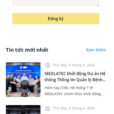
Đăng ký
Tin tức mới nhất
Xem thêm
Thứ Bảy, 8 tháng 8, 2026
MEDLATEC khởi động Dự án Hệ
thống Thông tin Quản lý Bệnh...
Hôm nay (7/8), Hệ thống Y tế
MEDLATEC chính thức khởi động
Dự án Hệ thống Thông tin Quản lý
Bệnh viện (HIS - Hospital
Thứ Bảy, 8 tháng 8, 2026
Information System) giai đoạn mới.