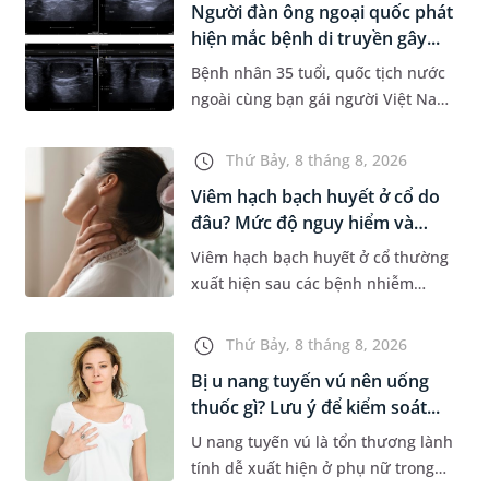
Người đàn ông ngoại quốc phát
Dự á...
hiện mắc bệnh di truyền gây...
Bệnh nhân 35 tuổi, quốc tịch nước
ngoài cùng bạn gái người Việt Nam
đến MEDLATEC khám sức khỏe tiền
hôn nhân. Qua thăm khám và làm
Thứ Bảy, 8 tháng 8, 2026
các xét nghiệm chuyên sâu,...
Viêm hạch bạch huyết ở cổ do
đâu? Mức độ nguy hiểm và
phư...
Viêm hạch bạch huyết ở cổ thường
xuất hiện sau các bệnh nhiễm
trùng nhưng cũng có thể liên quan
đến lao hạch hoặc ung thư. Để tìm
Thứ Bảy, 8 tháng 8, 2026
hiểu nguyên nhân gây viêm,...
Bị u nang tuyến vú nên uống
thuốc gì? Lưu ý để kiểm soát...
U nang tuyến vú là tổn thương lành
tính dễ xuất hiện ở phụ nữ trong