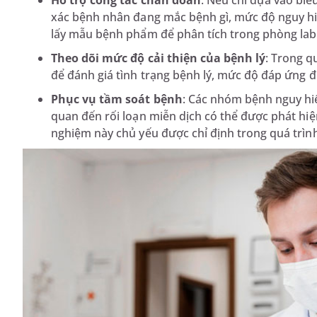
Hỗ trợ công tác chẩn đoán
: Nếu chỉ dựa vào biể
xác bệnh nhân đang mắc bệnh gì, mức độ nguy hiể
lấy mẫu bệnh phẩm để phân tích trong phòng lab
Theo dõi mức độ cải thiện của bệnh lý
: Trong q
để đánh giá tình trạng bệnh lý, mức độ đáp ứng đ
Phục vụ tầm soát bệnh
: Các nhóm bệnh nguy hi
quan đến rối loạn miễn dịch có thể được phát h
nghiệm này chủ yếu được chỉ định trong quá trì