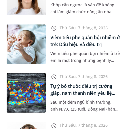
Khớp cắn ngược là vấn đề không
chỉ làm giảm chức năng ăn nhai
của trẻ mà còn làm mất đi sự cân
đối của khuôn mặt. Do đó, cần khắc
Thứ Sáu, 7 tháng 8, 2026
phục sớm tình trạng này để...
Viêm tiểu phế quản bội nhiễm ở
trẻ: Dấu hiệu và điều trị
Viêm tiểu phế quản bội nhiễm ở trẻ
em là một trong những bệnh lý
đường hô hấp nguy hiểm, thường
bùng phát vào thời điểm giao mùa.
Thứ Sáu, 7 tháng 8, 2026
Khi những tổn thương ban đầ...
Tự ý bỏ thuốc điều trị cường
giáp, nam thanh niên yếu liệ...
Sau một đêm ngủ bình thường,
anh N.V.C (25 tuổi, Đồng Nai) bàng
hoàng phát hiện yếu liệt 2 chân,
không thể vận động đi lại được. Kết
Thứ Sáu, 7 tháng 8, 2026