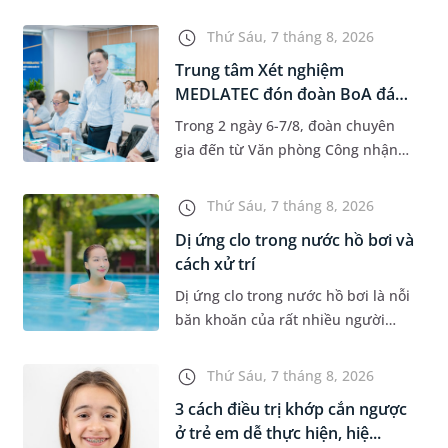
độ tuổi 35 - 50. Khi được chẩn đoán
mắc bệnh, nhiều người thường
Thứ Sáu, 7 tháng 8, 2026
băn khoăn u nang tuyến v...
Trung tâm Xét nghiệm
MEDLATEC đón đoàn BoA đánh
giá giám...
Trong 2 ngày 6-7/8, đoàn chuyên
gia đến từ Văn phòng Công nhận
Chất lượng quốc gia (BoA) đã ghi
nhận và đánh giá cao nỗ lực duy trì
Thứ Sáu, 7 tháng 8, 2026
hệ thống quản lý chất lượ...
Dị ứng clo trong nước hồ bơi và
cách xử trí
Dị ứng clo trong nước hồ bơi là nỗi
băn khoăn của rất nhiều người
thích bơi lội, đặc biệt là những
trường hợp thường xuyên bơi ở
Thứ Sáu, 7 tháng 8, 2026
những hồ bơi nhân tạo. Bài v...
3 cách điều trị khớp cắn ngược
ở trẻ em dễ thực hiện, hiệ...