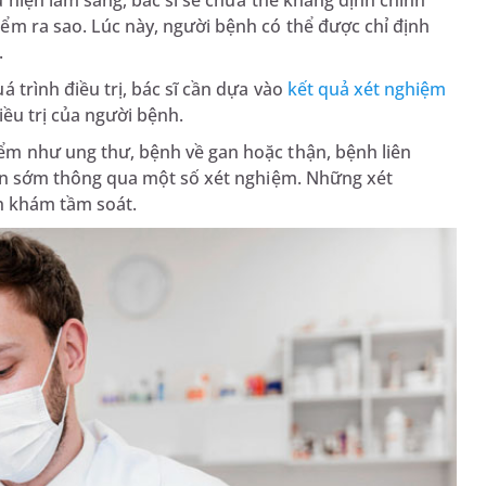
u hiện lâm sàng, bác sĩ sẽ chưa thể khẳng định chính
m ra sao. Lúc này, người bệnh có thể được chỉ định
.
uá trình điều trị, bác sĩ cần dựa vào
kết quả xét nghiệm
iều trị của người bệnh.
ểm như ung thư, bệnh về gan hoặc thận, bệnh liên
iện sớm thông qua một số xét nghiệm. Những xét
nh khám tầm soát.