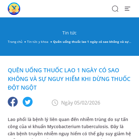
Search
Open
Menu
Tin tức
Trang chủ
Tin tức y khoa
Quên uống thuốc lao 1 ngày có sao không và sự nguy hiểm khi dừng thuốc đột ngột
QUÊN UỐNG THUỐC LAO 1 NGÀY CÓ SAO
KHÔNG VÀ SỰ NGUY HIỂM KHI DỪNG THUỐC
ĐỘT NGỘT
Ngày 05/02/2026
Lao phổi là bệnh lý liên quan đến nhiễm trùng do sự tấn
công của vi khuẩn Mycobacterium tuberculosis. Đây là
căn bệnh truyền nhiễm nguy hiểm có thể gây suy giảm hệ