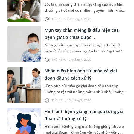
Sốt là tình trạng thân nhiệt tăng cao hơn bình
mạnh", Hệ thống Y tế MEDLATEC triển khai
thường và có thể do nhiều nguyên nhân khác
chương trình ưu đãi đặc biệt, diễn ra từ nay
nhau gây ra. Ở nhiều trường hợp người bị sốt
đến ngày 15/8/2026 tại hệ thống khám chữa
Thứ Năm, 23 tháng 7, 2026
có thể gặp phải những vấn đề nghiêm trọng
bệnh của MEDLATEC ở Hà Nội.
nếu không được chăm sóc và xử trí đúng cách.
Mụn tay chân miệng là dấu hiệu của
Dưới đây là những gợi ý về cách hạ sốt nóng
bệnh gì? Có chữa được...
lạnh cho người lớn an toàn và hiệu quả.
Những nốt mụn tay chân miệng có thể xuất
hiện ở cả trẻ em hoặc người lớn nhưng thường
gặp nhất là trẻ dưới 5 tuổi. Tình trạng này
Thứ Năm, 16 tháng 7, 2026
khiến nhiều người lo lắng không biết đó là
bệnh lý nào và có nguy hiểm hay không. Bài
Nhận diện hình ảnh sùi mào gà giai
viết sau đây sẽ chia sẻ thông tin chi tiết hơn về
đoạn đầu và cách xử lý
tình trạng này để bạn đọc tham khảo.
Hình ảnh sùi mào gà giai đoạn đầu thường
không rõ rệt với những nốt u nhú nhỏ, không
gây đau hay ngứa nên rất dễ bị người bệnh bỏ
Thứ Năm, 16 tháng 7, 2026
qua. Nhưng thực tế, việc nắm được các dấu
hiệu đặc trưng của bệnh ngay từ giai đoạn đầu
Hình ảnh bệnh giang mai qua từng giai
sẽ giúp người bệnh chủ động thăm khám, điều
đoạn và hướng xử lý
trị kịp thời để tránh biến chứng và hạn chế
Hình ảnh bệnh giang mai không giống nhau ở
nguy cơ lây nhiễm cho người khác.
mọi giai đoạn. Từ những vết loét nhỏ không