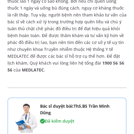
thuốc lao 1 ngày có sao không. Bởi nếu chỉ quên uống
thuốc 1 ngày và uống bù đúng cách, nguy cơ kháng thuốc
là rất thấp. Tuy vậy, người bệnh nên tham khảo tư vấn của
bác sĩ về cách xử lý trong trường hợp quên liều và chú ý
tuân thủ chặt chẽ phác đồ điều trị để đạt hiệu quả khỏi
bệnh hoàn toàn. Để được thăm khám và tư vấn kỹ hơn về
phác đồ điều trị lao, bạn nên tìm đến các cơ sở y tế uy tín
như chuyên khoa Truyền nhiễm thuộc Hệ thống Y tế
MEDLATEC để được các bác sĩ hỗ trợ cụ thể hơn. Để đặt
lịch khám, Quý khách vui lòng liên hệ tổng đài
1900 56 56
56
của
MEDLATEC
.
Bác sĩ duyệt bài:ThS.BS Trần Minh
Dũng
Đã kiểm duyệt