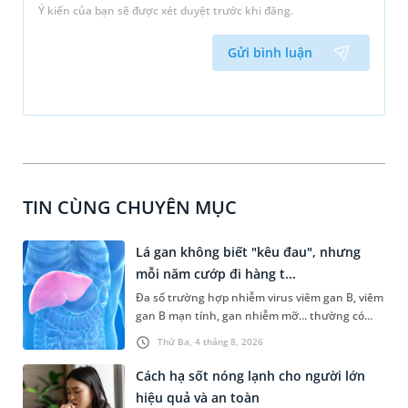
Ý kiến của bạn sẽ được xét duyệt trước khi đăng.
Gửi bình luận
TIN CÙNG CHUYÊN MỤC
Lá gan không biết "kêu đau", nhưng
mỗi năm cướp đi hàng t...
Đa số trường hợp nhiễm virus viêm gan B, viêm
gan B mạn tính, gan nhiễm mỡ... thường có
dấu hiệu mờ nhạt, hoặc không có dấu hiệu.
Thứ Ba, 4 tháng 8, 2026
Đây có thể là con đường dẫn đến xơ gan, ung
thư gan nếu không được phát hiện và điều trị
Cách hạ sốt nóng lạnh cho người lớn
kịp thời. Hưởng ứng Ngày Viêm gan Thế giới
hiệu quả và an toàn
(28/7) với thông điệp "Bảo vệ lá gan khỏe