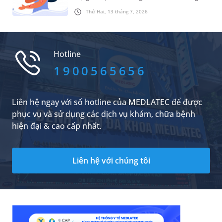
đau ban đầu đến các tổn thương lan tỏa trên
Thứ Hai, 13 tháng 7, 2026
da và niêm mạc, mỗi giai đoạn của bệnh đều có
những biểu hiện đặc trưng riêng.
Hotline
1900565656
Liên hệ ngay với số hotline của MEDLATEC để được
phục vụ và sử dụng các dịch vụ khám, chữa bệnh
hiện đại & cao cấp nhất.
Liên hệ với chúng tôi