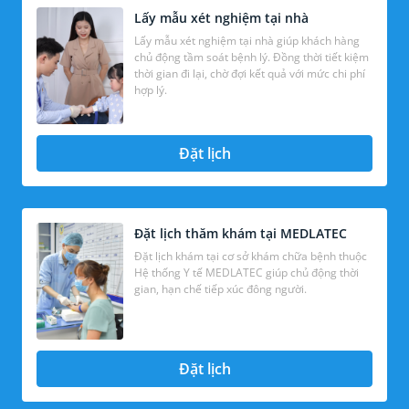
Lấy mẫu xét nghiệm tại nhà
Lấy mẫu xét nghiệm tại nhà giúp khách hàng
chủ động tầm soát bệnh lý. Đồng thời tiết kiệm
thời gian đi lại, chờ đợi kết quả với mức chi phí
hợp lý.
Đặt lịch
Đặt lịch thăm khám tại MEDLATEC
Đặt lịch khám tại cơ sở khám chữa bệnh thuộc
Hệ thống Y tế MEDLATEC giúp chủ động thời
gian, hạn chế tiếp xúc đông người.
Đặt lịch