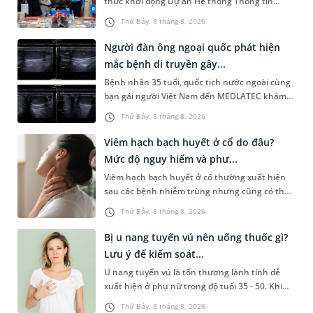
thức khởi động Dự án Hệ thống Thông tin
Quản lý Bệnh viện (HIS - Hospital Information
Thứ Bảy, 8 tháng 8, 2026
System) giai đoạn mới. Dự á...
Người đàn ông ngoại quốc phát hiện
mắc bệnh di truyền gây...
Bệnh nhân 35 tuổi, quốc tịch nước ngoài cùng
bạn gái người Việt Nam đến MEDLATEC khám
sức khỏe tiền hôn nhân. Qua thăm khám và
Thứ Bảy, 8 tháng 8, 2026
làm các xét nghiệm chuyên sâu,...
Viêm hạch bạch huyết ở cổ do đâu?
Mức độ nguy hiểm và phư...
Viêm hạch bạch huyết ở cổ thường xuất hiện
sau các bệnh nhiễm trùng nhưng cũng có thể
liên quan đến lao hạch hoặc ung thư. Để tìm
Thứ Bảy, 8 tháng 8, 2026
hiểu nguyên nhân gây viêm,...
Bị u nang tuyến vú nên uống thuốc gì?
Lưu ý để kiểm soát...
U nang tuyến vú là tổn thương lành tính dễ
xuất hiện ở phụ nữ trong độ tuổi 35 - 50. Khi
được chẩn đoán mắc bệnh, nhiều người
Thứ Bảy, 8 tháng 8, 2026