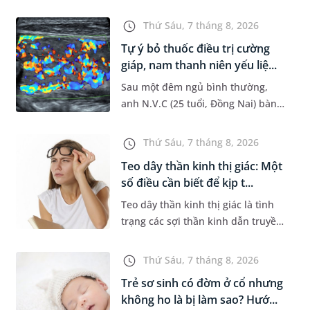
đường hô hấp nguy hiểm, thường
bùng phát vào thời điểm giao mùa.
Thứ Sáu, 7 tháng 8, 2026
Khi những tổn thương ban đầ...
Tự ý bỏ thuốc điều trị cường
giáp, nam thanh niên yếu liệ...
Sau một đêm ngủ bình thường,
anh N.V.C (25 tuổi, Đồng Nai) bàng
hoàng phát hiện yếu liệt 2 chân,
không thể vận động đi lại được. Kết
Thứ Sáu, 7 tháng 8, 2026
quả thăm khám tại Phòng...
Teo dây thần kinh thị giác: Một
số điều cần biết để kịp t...
Teo dây thần kinh thị giác là tình
trạng các sợi thần kinh dẫn truyền
tín hiệu từ mắt lên não bị tổn
thương và dần mất đi chức năng
Thứ Sáu, 7 tháng 8, 2026
hoạt động. Nếu điều trị m...
Trẻ sơ sinh có đờm ở cổ nhưng
không ho là bị làm sao? Hướ...