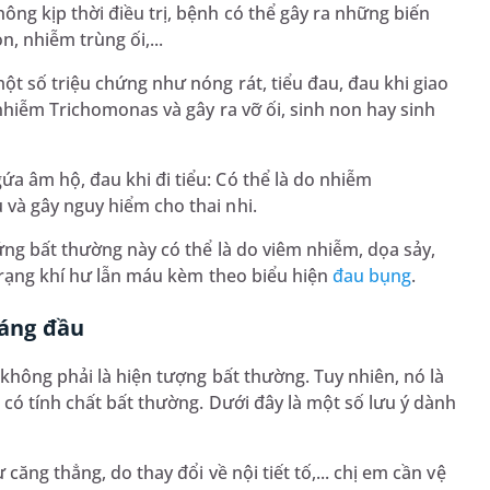
ng kịp thời điều trị, bệnh có thể gây ra những biến
, nhiễm trùng ối,...
ột số triệu chứng như nóng rát, tiểu đau, đau khi giao
 nhiễm Trichomonas và gây ra vỡ ối, sinh non hay sinh
a âm hộ, đau khi đi tiểu: Có thể là do nhiễm
và gây nguy hiểm cho thai nhi.
ứng bất thường này có thể là do viêm nhiễm, dọa sảy,
 trạng khí hư lẫn máu kèm theo biểu hiện
đau bụng
.
háng đầu
 không phải là hiện tượng bất thường. Tuy nhiên, nó là
 có tính chất bất thường. Dưới đây là một số lưu ý dành
ăng thẳng, do thay đổi về nội tiết tố,... chị em cần vệ