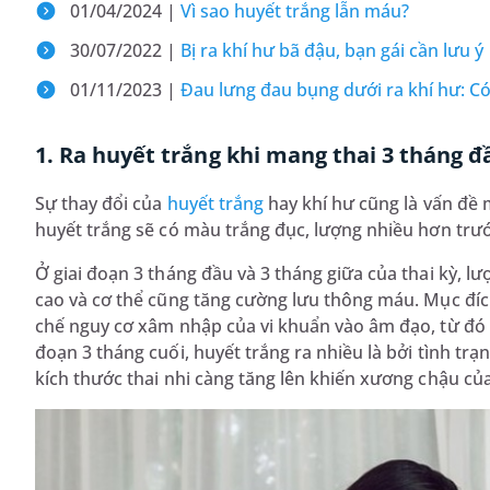
01/04/2024 |
Vì sao huyết trắng lẫn máu?
30/07/2022 |
Bị ra khí hư bã đậu, bạn gái cần lưu ý
01/11/2023 |
Đau lưng đau bụng dưới ra khí hư: C
1. Ra huyết trắng khi mang thai 3 tháng đ
Sự thay đổi của
huyết trắng
hay khí hư cũng là vấn đề 
huyết trắng sẽ có màu trắng đục, lượng nhiều hơn trướ
Ở giai đoạn 3 tháng đầu và 3 tháng giữa của thai kỳ, l
cao và cơ thể cũng tăng cường lưu thông máu. Mục đí
chế nguy cơ xâm nhập của vi khuẩn vào âm đạo, từ đó b
đoạn 3 tháng cuối, huyết trắng ra nhiều là bởi tình tr
kích thước thai nhi càng tăng lên khiến xương chậu củ