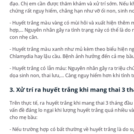
đạo. Chị em cần được thăm khám và xử trí sớm. Nếu khô
chứng rất nguy hiểm, chẳng hạn như vỡ ối non, sinh non
- Huyết trắng màu vàng có mùi hôi và xuất hiện thêm m
hợp,... Nguyên nhân gây ra tình trạng này có thể là do
con nhẹ cân.
- Huyết trắng màu xanh như mủ kèm theo biểu hiện ngứ
Chlamydia hay lậu cầu. Bệnh ảnh hưởng đến cả mẹ bầu 
- Huyết trắng có lẫn máu: Nguyên nhân gây ra triệu ch
dọa sinh non, thai lưu,... Càng nguy hiểm hơn khi tình
3. Xử trí ra huyết trắng khi mang thai 3 t
Trên thực tế, ra huyết trắng khi mang thai 3 tháng đầu
vấn đề đáng lo ngại khi lượng huyết trắng quá nhiều và
cho mẹ bầu:
- Nếu trường hợp có bất thường về huyết trắng là do sự c