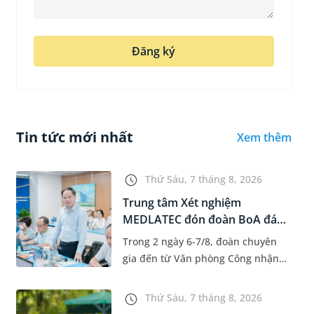
Đăng ký
Tin tức mới nhất
Xem thêm
Thứ Sáu, 7 tháng 8, 2026
Trung tâm Xét nghiệm
MEDLATEC đón đoàn BoA đánh
giá giám...
Trong 2 ngày 6-7/8, đoàn chuyên
gia đến từ Văn phòng Công nhận
Chất lượng quốc gia (BoA) đã ghi
nhận và đánh giá cao nỗ lực duy trì
Thứ Sáu, 7 tháng 8, 2026
hệ thống quản lý chất lượ...