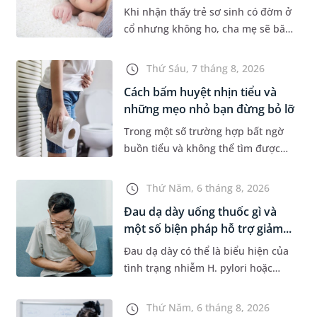
Khi nhận thấy trẻ sơ sinh có đờm ở
cổ nhưng không ho, cha mẹ sẽ băn
khoăn liệu con có đang mắc bệnh
đường hô hấp hay không. Những
Thứ Sáu, 7 tháng 8, 2026
chia sẻ dưới đây sẽ giúp ch...
Cách bấm huyệt nhịn tiểu và
những mẹo nhỏ bạn đừng bỏ lỡ
Trong một số trường hợp bất ngờ
buồn tiểu và không thể tìm được
nhà vệ sinh, nhiều người đã áp
dụng phương pháp bấm huyệt
Thứ Năm, 6 tháng 8, 2026
nhịn tiểu. Vậy cách bấm huyệt
Đau dạ dày uống thuốc gì và
nhịn...
một số biện pháp hỗ trợ giảm...
Đau dạ dày có thể là biểu hiện của
tình trạng nhiễm H. pylori hoặc
bệnh lý về đường tiêu hoá khác.
Dựa theo nguyên nhân cụ thể, bác
Thứ Năm, 6 tháng 8, 2026