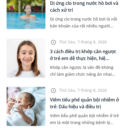
Dị ứng clo trong nước hồ bơi và
cách xử trí
Dị ứng clo trong nước hồ bơi là nỗi
băn khoăn của rất nhiều người
thích bơi lội, đặc biệt là những
trường hợp thường xuyên bơi ở
Thứ Sáu, 7 tháng 8, 2026
những hồ bơi nhân tạo. Bài v...
3 cách điều trị khớp cắn ngược
ở trẻ em dễ thực hiện, hiệ...
Khớp cắn ngược là vấn đề không
chỉ làm giảm chức năng ăn nhai
của trẻ mà còn làm mất đi sự cân
đối của khuôn mặt. Do đó, cần khắc
Thứ Sáu, 7 tháng 8, 2026
phục sớm tình trạng này để...
Viêm tiểu phế quản bội nhiễm ở
trẻ: Dấu hiệu và điều trị
Viêm tiểu phế quản bội nhiễm ở trẻ
em là một trong những bệnh lý