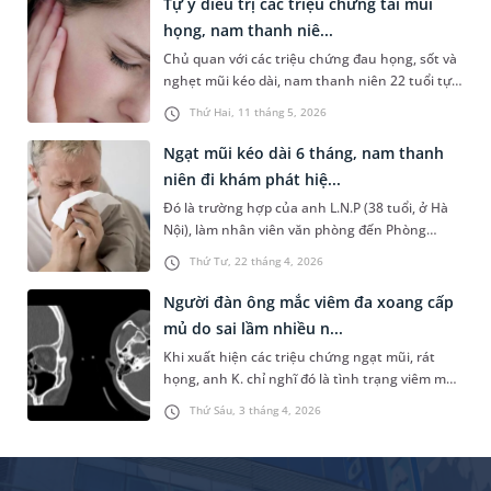
Tự ý điều trị các triệu chứng tai mũi
thông tin sau đây sẽ giúp bạn làm rõ vấn đề này
họng, nam thanh niê...
và có tâm thế chủ động hơn trong quá trình
Chủ quan với các triệu chứng đau họng, sốt và
thăm khám.
nghẹt mũi kéo dài, nam thanh niên 22 tuổi tự
mua thuốc điều trị tại nhà. Tuy nhiên, tình
Thứ Hai, 11 tháng 5, 2026
trạng không cải thiện mà còn xuất hiện đau tai,
ù tai, nghe kém tăng dần. Khi đến thăm khám
Ngạt mũi kéo dài 6 tháng, nam thanh
chuyên khoa Tai Mũi Họng tại MEDLATEC, bệnh
niên đi khám phát hiệ...
nhân được chẩn đoán viêm đa xoang cấp bội
Đó là trường hợp của anh L.N.P (38 tuổi, ở Hà
nhiễm, biến chứng viêm tai giữa cấp.
Nội), làm nhân viên văn phòng đến Phòng
khám Đa khoa MEDLATEC Tây Hồ khám do
Thứ Tư, 22 tháng 4, 2026
ngạt mũi phải. Với chẩn đoán u nhú mũi xoang,
bệnh nhân có chỉ định thực hiện phẫu thuật và
Người đàn ông mắc viêm đa xoang cấp
may mắn chấm dứt hoàn toàn tình trạng ngạt
mủ do sai lầm nhiều n...
mũi kéo dài suốt 6 tháng.
Khi xuất hiện các triệu chứng ngạt mũi, rát
họng, anh K. chỉ nghĩ đó là tình trạng viêm mũi
- họng thông thường nên tự ý mua kháng sinh
Thứ Sáu, 3 tháng 4, 2026
về dùng. Sau nhiều ngày điều trị tại nhà không
cải thiện, tình trạng ngày càng nặng hơn. Chỉ
đến khi đến MEDLATEC thăm khám, anh mới
được chẩn đoán mắc viêm đa xoang cấp mủ -