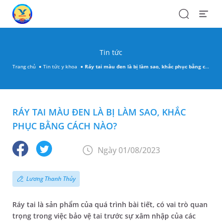
Search
Open
Menu
Tin tức
Trang chủ
Tin tức y khoa
Ráy tai màu đen là bị làm sao, khắc phục bằng cách nào?
RÁY TAI MÀU ĐEN LÀ BỊ LÀM SAO, KHẮC
PHỤC BẰNG CÁCH NÀO?
Ngày 01/08/2023
Lương Thanh Thủy
Ráy tai là sản phẩm của quá trình bài tiết, có vai trò quan
trọng trong việc bảo vệ tai trước sự xâm nhập của các