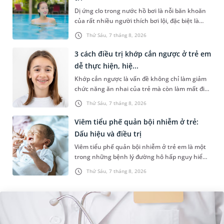
Dị ứng clo trong nước hồ bơi là nỗi băn khoăn
của rất nhiều người thích bơi lội, đặc biệt là
những trường hợp thường xuyên bơi ở những
Thứ Sáu, 7 tháng 8, 2026
hồ bơi nhân tạo. Bài v...
3 cách điều trị khớp cắn ngược ở trẻ em
dễ thực hiện, hiệ...
Khớp cắn ngược là vấn đề không chỉ làm giảm
chức năng ăn nhai của trẻ mà còn làm mất đi
sự cân đối của khuôn mặt. Do đó, cần khắc
Thứ Sáu, 7 tháng 8, 2026
phục sớm tình trạng này để...
Viêm tiểu phế quản bội nhiễm ở trẻ:
Dấu hiệu và điều trị
Viêm tiểu phế quản bội nhiễm ở trẻ em là một
trong những bệnh lý đường hô hấp nguy hiểm,
thường bùng phát vào thời điểm giao mùa. Khi
Thứ Sáu, 7 tháng 8, 2026
những tổn thương ban đầ...