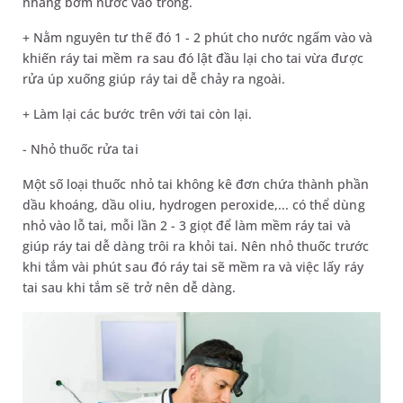
nhàng bơm nước vào trong.
+ Nằm nguyên tư thế đó 1 - 2 phút cho nước ngấm vào và
khiến ráy tai mềm ra sau đó lật đầu lại cho tai vừa được
rửa úp xuống giúp ráy tai dễ chảy ra ngoài.
+ Làm lại các bước trên với tai còn lại.
- Nhỏ thuốc rửa tai
Một số loại thuốc nhỏ tai không kê đơn chứa thành phần
dầu khoáng, dầu oliu, hydrogen peroxide,... có thể dùng
nhỏ vào lỗ tai, mỗi lần 2 - 3 giọt để làm mềm ráy tai và
giúp ráy tai dễ dàng trôi ra khỏi tai. Nên nhỏ thuốc trước
khi tắm vài phút sau đó ráy tai sẽ mềm ra và việc lấy ráy
tai sau khi tắm sẽ trở nên dễ dàng.