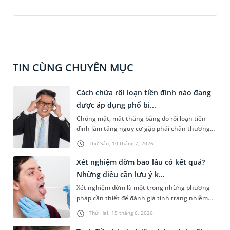
TIN CÙNG CHUYÊN MỤC
Cách chữa rối loạn tiền đình nào đang
được áp dụng phổ bi...
Chóng mặt, mất thăng bằng do rối loạn tiền
đình làm tăng nguy cơ gặp phải chấn thương
nghiêm trọng. Bệnh dễ gặp hơn ở người trung
Thứ Sáu, 10 tháng 7, 2026
niên, cao tuổi hoặc người thường xuyên căng
thẳng, làm việc quá sức. Nội dung chia sẻ dưới
Xét nghiệm đờm bao lâu có kết quả?
đây sẽ cùng bạn tìm hiểu cách chữa rối loạn
Những điều cần lưu ý k...
tiền đình giúp kiểm soát triệu chứng, hạn chế
Xét nghiệm đờm là một trong những phương
tái phát và ngăn ngừa biến chứng nguy hiểm.
pháp cần thiết để đánh giá tình trạng nhiễm
trùng, viêm hoặc bệnh lý tại đường hô hấp. Vậy
Thứ Hai, 15 tháng 6, 2026
xét nghiệm đờm bao lâu có kết quả, cần lưu ý
những gì để tránh sai lệch kết quả? Những