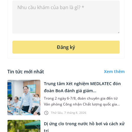
Đăng ký
Tin tức mới nhất
Xem thêm
Trung tâm Xét nghiệm MEDLATEC đón
đoàn BoA đánh giá giám...
Trong 2 ngày 6-7/8, đoàn chuyên gia đến từ
Văn phòng Công nhận Chất lượng quốc gia
(BoA) đã ghi nhận và đánh giá cao nỗ lực duy trì
Thứ Sáu, 7 tháng 8, 2026
hệ thống quản lý chất lượ...
Dị ứng clo trong nước hồ bơi và cách xử
trí