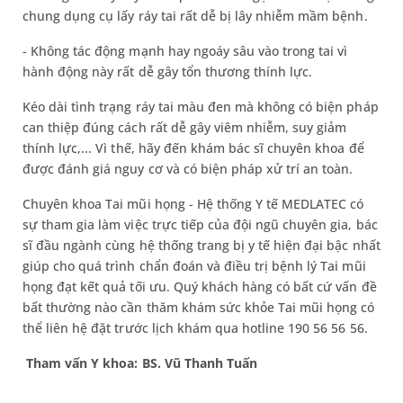
chung dụng cụ lấy ráy tai rất dễ bị lây nhiễm mầm bệnh.
- Không tác động mạnh hay ngoáy sâu vào trong tai vì
hành động này rất dễ gây tổn thương thính lực.
Kéo dài tình trạng ráy tai màu đen mà không có biện pháp
can thiệp đúng cách rất dễ gây viêm nhiễm, suy giảm
thính lực,... Vì thế, hãy đến khám bác sĩ chuyên khoa để
được đánh giá nguy cơ và có biện pháp xử trí an toàn.
Chuyên khoa Tai mũi họng - Hệ thống Y tế MEDLATEC có
sự tham gia làm việc trực tiếp của đội ngũ chuyên gia, bác
sĩ đầu ngành cùng hệ thống trang bị y tế hiện đại bậc nhất
giúp cho quá trình chẩn đoán và điều trị bệnh lý Tai mũi
họng đạt kết quả tối ưu. Quý khách hàng có bất cứ vấn đề
bất thường nào cần thăm khám sức khỏe Tai mũi họng có
thể liên hệ đặt trước lịch khám qua hotline 190 56 56 56.
Tham vấn Y khoa: BS. Vũ Thanh Tuấn