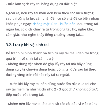
- Rửa làm sạch ráy tai bằng dụng cụ đặc biệt.
Ngoài ra, nếu ráy tai màu đen kèm theo các hiện tượng
sau thì cũng là lúc cần phải đến cơ sở y tế để có biện pháp
khắc phục ngay:
chóng mặt
,
ù tai
,
buồn nôn
, đau trong tai,
ngứa tai, có dịch chảy ra từ trong ống tai, ho, nghe khó,
cảm giác như nghe thấy tiếng chuông trong tai,...
3.2. Lưu ý khi vệ sinh tai
Để tránh bị hình thành và tích tụ ráy tai màu đen thì trong
quá trình vệ sinh tai cần lưu ý:
- Không dùng vật nhọn để gắp lấy ráy tai mà hãy dùng
dụng cụ y tế chuyên dụng hoặc bông tai đưa vào tai theo
đường vòng tròn rồi kéo ráy tai ra ngoài.
- Trước khi lấy ráy tai nên dùng nước ấm rửa qua tai cho
ráy tai mềm ra nhưng chỉ nhỏ 2 - 3 giọt chứ không đổ trực
tiếp nước vào trong tai.
- Không nên lấy ráy tai ở quán cắt tóc gội đầu vì việc dùng