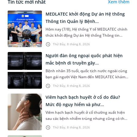
Tin tức mới nhất
Xem thêm
MEDLATEC khởi động Dự án Hệ thống
Thông tin Quản lý Bệnh...
Hôm nay (7/8), Hệ thống Y tế MEDLATEC chính
thức khởi động Dự án Hệ thống Thông tin
Quản lý Bệnh viện (HIS - Hospital Information
Thứ Bảy, 8 tháng 8, 2026
System) giai đoạn mới. Dự á...
Người đàn ông ngoại quốc phát hiện
mắc bệnh di truyền gây...
Bệnh nhân 35 tuổi, quốc tịch nước ngoài cùng
bạn gái người Việt Nam đến MEDLATEC khám
sức khỏe tiền hôn nhân. Qua thăm khám và
Thứ Bảy, 8 tháng 8, 2026
làm các xét nghiệm chuyên sâu,...
Viêm hạch bạch huyết ở cổ do đâu?
Mức độ nguy hiểm và phư...
Viêm hạch bạch huyết ở cổ thường xuất hiện
sau các bệnh nhiễm trùng nhưng cũng có thể
liên quan đến lao hạch hoặc ung thư. Để tìm
Thứ Bảy, 8 tháng 8, 2026
hiểu nguyên nhân gây viêm,...