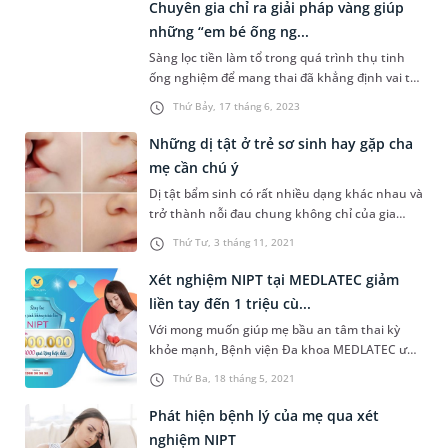
hiếm gặp ở tim, có nguy cơ gây thiếu máu cơ
Chuyên gia chỉ ra giải pháp vàng giúp
tim và đột tử.
những “em bé ống ng...
Sàng lọc tiền làm tổ trong quá trình thụ tinh
ống nghiệm để mang thai đã khẳng định vai trò
quan trọng giúp một thế hệ khoẻ mạnh về thể
Thứ Bảy, 17 tháng 6, 2023
lực, sáng suốt về tinh thần được ra đời. Bằng
những kinh nghiệm và nghiên cứu dày công,
Những dị tật ở trẻ sơ sinh hay gặp cha
PGS.TS.BS.NGƯT Trần Văn Khoa - Chủ nhiệm
mẹ cần chú ý
Bộ môn Sinh học và Di truyền Y h...
Dị tật bẩm sinh có rất nhiều dạng khác nhau và
trở thành nỗi đau chung không chỉ của gia
đình mà còn của toàn xã hội. Với sự phát triển
Thứ Tư, 3 tháng 11, 2021
không ngừng của y học, ngày nay, dị tật bẩm
sinh đã có thể phát hiện từ sớm thông qua
Xét nghiệm NIPT tại MEDLATEC giảm
sàng lọc trong thai kỳ, giúp cho tương lai của
liền tay đến 1 triệu cù...
các gia đình trở nên tốt đẹp...
Với mong muốn giúp mẹ bầu an tâm thai kỳ
khỏe mạnh, Bệnh viện Đa khoa MEDLATEC ưu
đãi dịch vụ xét nghiệm sàng lọc trước sinh
Thứ Ba, 18 tháng 5, 2021
không xâm lấn NIPT và tặng hơn 3000 phần
quà hấp dẫn với tổng giá trị lên đến 3 tỷ đồng,
Phát hiện bệnh lý của mẹ qua xét
áp dụng từ nay tới hết 31/12/2021.
nghiệm NIPT