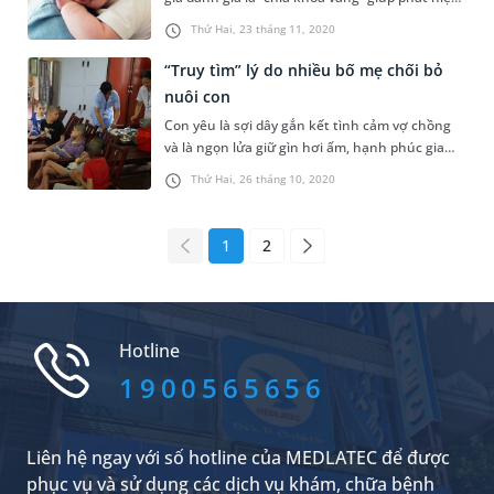
kịp thời hơn 60 dị tật bẩm sinh. Nhờ đó, giảm
Thứ Hai, 23 tháng 11, 2020
thiểu gánh nặng bệnh tật ở trẻ, đồng thời
nâng cao chất lượng dân số trong cộng đồng.
“Truy tìm” lý do nhiều bố mẹ chối bỏ
nuôi con
Con yêu là sợi dây gắn kết tình cảm vợ chồng
và là ngọn lửa giữ gìn hơi ấm, hạnh phúc gia
đình. Nhưng thật buồn và xót xa thay, có
Thứ Hai, 26 tháng 10, 2020
những gia đình sinh con ra nhưng họ lại phải
chối bỏ quyền nuôi con, vì sợ sẽ là gánh nặng.
Nếu chủ quan trong thai kỳ thì mẹ bầu rất có
1
2
thể đi theo “vết xe đổ” này,...
Hotline
1900565656
Liên hệ ngay với số hotline của MEDLATEC để được
phục vụ và sử dụng các dịch vụ khám, chữa bệnh