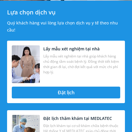
Lựa chọn dịch vụ
Quý khách hàng vui lòng lựa chọn dịch vụ y tế theo nhu
cầu!
Lấy mẫu xét nghiệm tại nhà
Lấy mẫu xét nghiệm tại nhà giúp khách hàng
chủ động tầm soát bệnh lý. Đồng thời tiết kiệm
thời gian đi lại, chờ đợi kết quả với mức chi phí
hợp lý.
Đặt lịch
Đặt lịch thăm khám tại MEDLATEC
Đặt lịch khám tại cơ sở khám chữa bệnh thuộc
Hệ thống Y tế MEDLATEC giúp chủ động thời