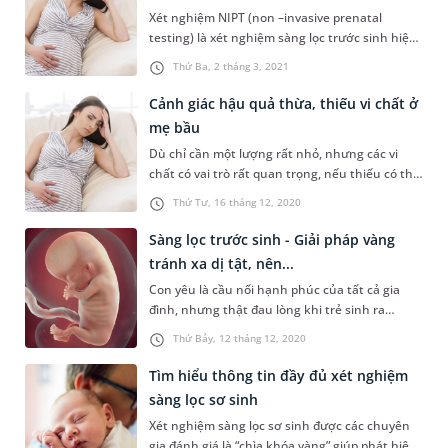
Xét nghiệm NIPT (non –invasive prenatal
testing) là xét nghiệm sàng lọc trước sinh hiện
đại nhất hiện nay, giúp sàng lọc một số bệnh
Thứ Ba, 2 tháng 3, 2021
tật di truyền cho thai với độ nhạy và độ đặc
hiệu cao lên tới 99%. Tuy nhiên, xét nghiệm
Cảnh giác hậu quả thừa, thiếu vi chất ở
NIPT còn có thể phát hiện các bệnh lý của thai
mẹ bầu
phụ. Dưới đây là một trường...
Dù chỉ cần một lượng rất nhỏ, nhưng các vi
chất có vai trò rất quan trọng, nếu thiếu có thể
gây hậu quả khôn lường với mẹ và thai nhi. Bởi
Thứ Tư, 16 tháng 12, 2020
vậy, mẹ cần bổ sung đầy đủ cho sự phát triển
toàn diện của thai nhi ngay trong thời gian thai
Sàng lọc trước sinh - Giải pháp vàng
kỳ và cho sức khỏe của mẹ.
tránh xa dị tật, nên...
Con yêu là cầu nối hạnh phúc của tất cả gia
đình, nhưng thật đau lòng khi trẻ sinh ra
không may mắc dị tật. Song hiện nay, với sự
Thứ Bảy, 12 tháng 12, 2020
phát triển của nền y học hiện đại, mẹ bầu hoàn
toàn có thể an tâm khi biết chính xác tình
Tìm hiểu thông tin đầy đủ xét nghiệm
trạng sức khoẻ của con, ngay từ tuần thai thứ
sàng lọc sơ sinh
10 nhờ vào phương pháp sàng lọc...
Xét nghiệm sàng lọc sơ sinh được các chuyên
gia đánh giá là “chìa khóa vàng” giúp phát hiện