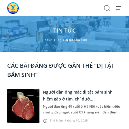
Search
Open
Menu
TIN TỨC
Tin tức
Tag
dị tật bẩm sinh
CÁC BÀI ĐĂNG ĐƯỢC GẮN THẺ "DỊ TẬT
BẨM SINH"
Người đàn ông mắc dị tật bẩm sinh
hiếm gặp ở tim, chỉ dướ...
Người đàn ông 49 tuổi ở Hà Nội xuất hiện triệu
chứng đau ngực suốt 01 tháng nên đến Bệnh
viện Đa khoa MEDLATEC thăm khám. Tại đây,
Thứ Năm, 9 tháng 10, 2025
bác sĩ phát hiện ông mắc một dị tật bẩm sinh