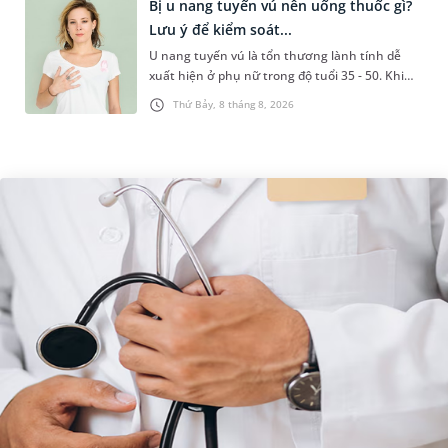
Bị u nang tuyến vú nên uống thuốc gì?
Lưu ý để kiểm soát...
U nang tuyến vú là tổn thương lành tính dễ
xuất hiện ở phụ nữ trong độ tuổi 35 - 50. Khi
được chẩn đoán mắc bệnh, nhiều người
Thứ Bảy, 8 tháng 8, 2026
thường băn khoăn u nang tuyến v...