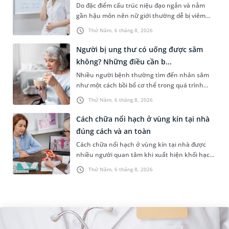
Do đặc điểm cấu trúc niệu đạo ngắn và nằm
gần hậu môn nên nữ giới thường dễ bị viêm
đường tiết niệu hơn nam giới. Tùy theo nguyên
Thứ Năm, 6 tháng 8, 2026
nhân, mức độ nhiễm trùng và...
Người bị ung thư có uống được sâm
không? Những điều cần b...
Nhiều người bệnh thường tìm đến nhân sâm
như một cách bồi bổ cơ thể trong quá trình
điều trị ung thư. Tuy nhiên, câu hỏi người bị
Thứ Năm, 6 tháng 8, 2026
ung thư có uống được sâm kh...
Cách chữa nổi hạch ở vùng kín tại nhà
đúng cách và an toàn
Cách chữa nổi hạch ở vùng kín tại nhà được
nhiều người quan tâm khi xuất hiện khối hạch
nhỏ ở vùng bẹn hoặc cơ quan sinh dục. Nếu
Thứ Năm, 6 tháng 8, 2026
hạch mới xuất hiện, kích th...