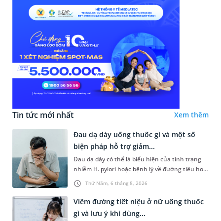
Tin tức mới nhất
Xem thêm
Đau dạ dày uống thuốc gì và một số
biện pháp hỗ trợ giảm...
Đau dạ dày có thể là biểu hiện của tình trạng
nhiễm H. pylori hoặc bệnh lý về đường tiêu hoá
khác. Dựa theo nguyên nhân cụ thể, bác sĩ sẽ
Thứ Năm, 6 tháng 8, 2026
cân nhắc chỉ định p...
Viêm đường tiết niệu ở nữ uống thuốc
gì và lưu ý khi dùng...