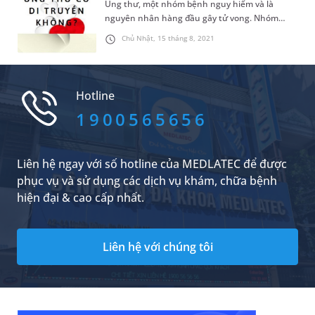
Ung thư, một nhóm bệnh nguy hiểm và là
nguyên nhân hàng đầu gây tử vong. Nhóm
bệnh này đã và đang được sự quan tâm rất
Chủ Nhật, 15 tháng 8, 2021
nhiều của các nhà khoa học, bác sĩ và người
dân. Một câu hỏi luôn được mọi người thắc mắc
là “Ung thư có di truyền không”. Bài đọc dưới
đây sẽ giúp chúng ta giải đáp câu hỏi này.
Hotline
1900565656
Liên hệ ngay với số hotline của MEDLATEC để được
phục vụ và sử dụng các dịch vụ khám, chữa bệnh
hiện đại & cao cấp nhất.
Liên hệ với chúng tôi