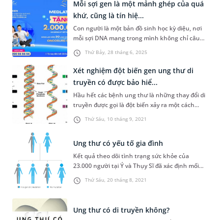
đây cho thấy, cứ 6 ca tử vong thì có 1 ca là do
Mỗi sợi gen là một mảnh ghép của quá
ung thư. Con số này vẫn đang không ngừng gia
khứ, cũng là tín hiệ...
tăng bởi, ô nhiễm, áp lực c...
Con người là một bản đồ sinh học kỳ diệu, nơi
mỗi sợi DNA mang trong mình không chỉ câu
chuyện của quá khứ mà còn là những tín hiệu
Thứ Bảy, 28 tháng 6, 2025
quý giá dự báo sức khỏe tương lai. Trong thời
đại y học phát triển, xét nghiệm tầm soát gen
Xét nghiệm đột biến gen ung thư di
đang trở thành chìa khóa giúp con người chủ
truyền có được bảo hiể...
động phát hiện sớm các bệnh l...
Hầu hết các bệnh ung thư là những thay đổi di
truyền được gọi là đột biến xảy ra một cách
ngẫu nhiên ở bất kì tế bào nào trong cơ thể
Thứ Sáu, 10 tháng 9, 2021
trong suốt cuộc đời. Chúng được gọi là những
đột biến mắc phải. Trong những gia đình có
Ung thư có yếu tố gia đình
người mắc ung thư di truyền, xuất hiện các đột
biến làm tăng nguy cơ mắc un...
Kết quả theo dõi tình trạng sức khỏe của
23.000 người tại Ý và Thụy Sĩ đã xác định mối
liên hệ giữa các thành viên trong gia đình với
Thứ Sáu, 20 tháng 8, 2021
nguy cơ mắc bệnh ung thư cùng loại. Trong lúc
nghiên cứu 13 dạng ung thư phổ biến nhất, các
chuyên gia đồng thời phát hiện tiền sử ung thư
Ung thư có di truyền không?
trong gia đình còn có th...