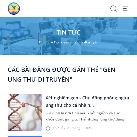
Search
Open
Menu
TIN TỨC
Tin tức
Tag
gen ung thư di truyền
CÁC BÀI ĐĂNG ĐƯỢC GẮN THẺ "GEN
UNG THƯ DI TRUYỀN"
Xét nghiệm gen - Chủ động phòng ngừa
ung thư cho cả nhà n...
Gia đình là nơi tình yêu khởi nguồn và sức
khỏe được gìn giữ. Thế nhưng, ung thư đang
ngày càng “trẻ hóa” và lặng lẽ tấn công bất kỳ
Thứ Bảy, 28 tháng 6, 2025
thành viên nào trong gia đình. Thống kê gần