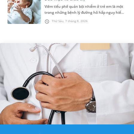
Viêm tiểu phế quản bội nhiễm ở trẻ em là một
trong những bệnh lý đường hô hấp nguy hiểm,
thường bùng phát vào thời điểm giao mùa. Khi
Thứ Sáu, 7 tháng 8, 2026
những tổn thương ban đầ...