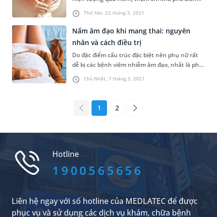
hiện nay. Tuy vậy, không phải người phụ nữ
Thứ Hai, 22 tháng 3, 2021
nào cũng hiểu rõ về vấn đề này. Thông qua bài
viết sau đây, quý bạn đọc sẽ hiểu hơn về mức
Nấm âm đạo khi mang thai: nguyên
độ nguy hiểm của căn bệnh này!
nhân và cách điều trị
Do đặc điểm cấu trúc đặc biệt nên phụ nữ rất
dễ bị các bệnh viêm nhiễm âm đạo, nhất là phụ
nữ trưởng thành đã quan hệ tình dục. Khi
Chủ Nhật, 7 tháng 3, 2021
mang thai, cơ thể mẹ bầu cũng có nhiều thay
đổi vì thế khả năng bị nhiễm khuẩn, nhiễm
nấm gây viêm cũng rất cao. Vậy nấm âm đạo
1
2
khi mang thai ảnh hưởng đến thai nhi...
Hotline
1900565656
Liên hệ ngay với số hotline của MEDLATEC để được
phục vụ và sử dụng các dịch vụ khám, chữa bệnh