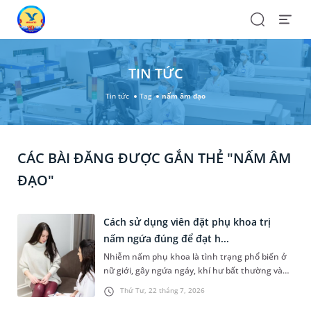
Search
Open
Menu
TIN TỨC
Tin tức
Tag
nấm âm đạo
CÁC BÀI ĐĂNG ĐƯỢC GẮN THẺ "NẤM ÂM
ĐẠO"
Cách sử dụng viên đặt phụ khoa trị
nấm ngứa đúng để đạt h...
Nhiễm nấm phụ khoa là tình trạng phổ biến ở
nữ giới, gây ngứa ngáy, khí hư bất thường và
ảnh hưởng đáng kể đến chất lượng cuộc sống.
Thứ Tư, 22 tháng 7, 2026
Một trong số các thuốc được bác sỹ chỉ định