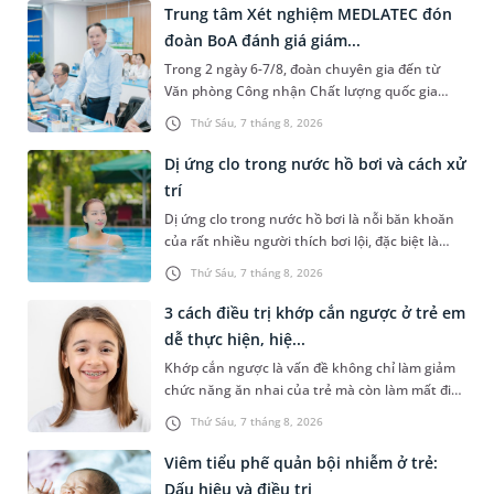
Trung tâm Xét nghiệm MEDLATEC đón
đoàn BoA đánh giá giám...
Trong 2 ngày 6-7/8, đoàn chuyên gia đến từ
Văn phòng Công nhận Chất lượng quốc gia
(BoA) đã ghi nhận và đánh giá cao nỗ lực duy trì
Thứ Sáu, 7 tháng 8, 2026
hệ thống quản lý chất lượ...
Dị ứng clo trong nước hồ bơi và cách xử
trí
Dị ứng clo trong nước hồ bơi là nỗi băn khoăn
của rất nhiều người thích bơi lội, đặc biệt là
những trường hợp thường xuyên bơi ở những
Thứ Sáu, 7 tháng 8, 2026
hồ bơi nhân tạo. Bài v...
3 cách điều trị khớp cắn ngược ở trẻ em
dễ thực hiện, hiệ...
Khớp cắn ngược là vấn đề không chỉ làm giảm
chức năng ăn nhai của trẻ mà còn làm mất đi
sự cân đối của khuôn mặt. Do đó, cần khắc
Thứ Sáu, 7 tháng 8, 2026
phục sớm tình trạng này để...
Viêm tiểu phế quản bội nhiễm ở trẻ:
Dấu hiệu và điều trị