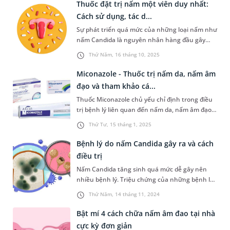
điều trị nhiễm nấm phụ khoa là viên đặt phụ
Thuốc đặt trị nấm một viên duy nhất​:
khoa trị nấm ngứa nhằm kiểm soát tác nhân
Cách sử dụng, tác d...
gây bệnh và cải thiện triệu chứng....
Sự phát triển quá mức của những loại nấm như
nấm Candida là nguyên nhân hàng đầu gây
viêm nhiễm âm đạo. Trong một số trường hợp,
Thứ Năm, 16 tháng 10, 2025
bác sĩ có thể chỉ định dùng thuốc đặt trị nấm
một viên duy nhất. Mặc dù chỉ dùng một lần
Miconazole - Thuốc trị nấm da, nấm âm
nhưng chị em vẫn cần tuân theo hướng dẫn
đạo và tham khảo cá...
của bác sĩ, thận trọng theo dõi biểu h...
Thuốc Miconazole chủ yếu chỉ định trong điều
trị bệnh lý liên quan đến nấm da, nấm âm đạo,
nấm đường tiêu hóa,... Cách sử dụng thuốc
Thứ Tư, 15 tháng 1, 2025
phụ thuộc theo dạng bào chế cụ thể. Tuy
nhiên, trước khi dùng bất kỳ loại thuốc nào
Bệnh lý do nấm Candida gây ra và cách
chứa thành phần hoạt chất Miconazole, bạn
điều trị
đều phải tham khảo kỹ tư vấn của bác s...
Nấm Candida tăng sinh quá mức dễ gây nên
nhiều bệnh lý. Triệu chứng của những bệnh lý
này gây nên phiền toái cho người bệnh trong
Thứ Năm, 14 tháng 11, 2024
cuộc sống sinh hoạt. Bài viết sau sẽ cùng bạn
tìm hiểu về các bệnh lý do Candida và cách điều
Bật mí 4 cách chữa nấm âm đao tại nhà
trị hiệu quả.
cực kỳ đơn giản