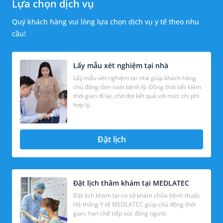
Lựa chọn dịch vụ
Quý khách hàng vui lòng lựa chọn dịch vụ y tế theo nhu
cầu!
Lấy mẫu xét nghiệm tại nhà
Lấy mẫu xét nghiệm tại nhà giúp khách hàng
chủ động tầm soát bệnh lý. Đồng thời tiết kiệm
thời gian đi lại, chờ đợi kết quả với mức chi phí
hợp lý.
Đặt lịch
Đặt lịch thăm khám tại MEDLATEC
Đặt lịch khám tại cơ sở khám chữa bệnh thuộc
Hệ thống Y tế MEDLATEC giúp chủ động thời
gian, hạn chế tiếp xúc đông người.