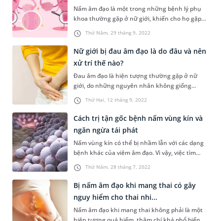
Nấm âm đạo là một trong những bệnh lý phụ
khoa thường gặp ở nữ giới, khiến cho họ gặp
phải nhiều khó chịu trong cuộc sống hàng
Thứ Năm, 29 tháng 9, 2022
ngày và thậm chí nếu không chữa trị sớm còn
dễ gặp vấn đề bất thường về sức khỏe. Vậy có
Nữ giới bị đau âm đạo là do đâu và nên
cách chữa nấm âm đạo tại nhà hay không, thực
xử trí thế nào?
hiện như thế nào, bài viết sau sẽ cù...
Đau âm đạo là hiện tượng thường gặp ở nữ
giới, do những nguyên nhân không giống
nhau. Tùy theo tình trạng và các biểu hiện kèm
Thứ Hai, 12 tháng 9, 2022
theo mà đau âm đạo sẽ ảnh hưởng với những
mức độ khác nhau đến tâm lý, sức khỏe và cuộc
Cách trị tận gốc bệnh nấm vùng kín và
sống của người phụ nữ. Bài viết sau sẽ cùng
ngăn ngừa tái phát
bạn tìm hiểu kỹ hơn về hiện tượng này....
Nấm vùng kín có thể bị nhầm lẫn với các dạng
bệnh khác của viêm âm đạo. Vì vậy, việc tìm
hiểu nguyên nhân, dấu hiệu nhận biết là rất
Thứ Năm, 28 tháng 7, 2022
quan trọng để kịp thời chữa trị. Vậy các triệu
chứng khi vùng kín bị nấm là gì, làm sao để
Bị nấm âm đạo khi mang thai có gây
chữa trị tận gốc bệnh nấm vùng kín?
nguy hiểm cho thai nhi...
Nấm âm đạo khi mang thai không phải là một
hiện tượng quá hiếm, thậm chí khá phổ biến