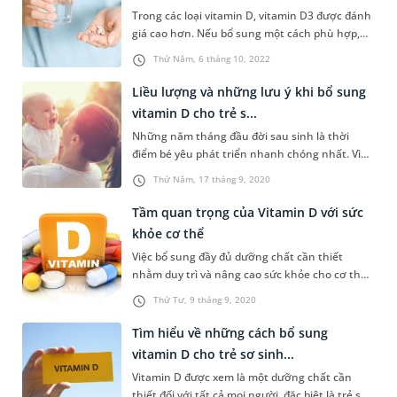
MEDLATEC sẽ cung cấp cho bạn thông ti...
Trong các loại vitamin D, vitamin D3 được đánh
giá cao hơn. Nếu bổ sung một cách phù hợp,
loại vitamin này có thể mang lại nhiều lợi ích
Thứ Năm, 6 tháng 10, 2022
sức khỏe, đặc biệt tốt cho da và xương. Vậy
vitamin D3 uống vào lúc nào trong ngày và cần
Liều lượng và những lưu ý khi bổ sung
những lưu ý gì?
vitamin D cho trẻ s...
Những năm tháng đầu đời sau sinh là thời
điểm bé yêu phát triển nhanh chóng nhất. Vì
vậy, cha mẹ cần đặc biệt lưu tâm khi bổ sung
Thứ Năm, 17 tháng 9, 2020
các dưỡng chất quan trọng ở giai đoạn này,
nhất là vitamin D. Vậy nên bổ sung vitamin D
Tầm quan trọng của Vitamin D với sức
cho trẻ sơ sinh như thế nào cho đúng, hãy
khỏe cơ thể
cùng MEDLATEC giải đáp trong bài viết...
Việc bổ sung đầy đủ dưỡng chất cần thiết
nhằm duy trì và nâng cao sức khỏe cho cơ thể
đã và đang được nhiều người quan tâm. Thông
Thứ Tư, 9 tháng 9, 2020
qua cố vấn từ các chuyên gia tại Bệnh viện Đa
khoa MEDLATEC, bài viết sau đây sẽ giúp quý
Tìm hiểu về những cách bổ sung
độc giả có những góc nhìn đầy đủ và các cách
vitamin D cho trẻ sơ sinh...
bổ sung lượng Vitamin D cần thiế...
Vitamin D được xem là một dưỡng chất cần
thiết đối với tất cả mọi người, đặc biệt là trẻ sơ