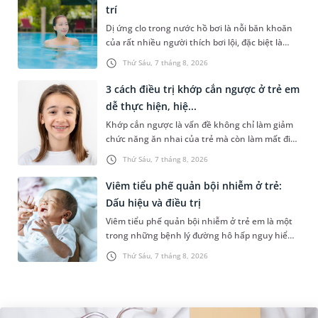
trí
Dị ứng clo trong nước hồ bơi là nỗi băn khoăn
của rất nhiều người thích bơi lội, đặc biệt là
những trường hợp thường xuyên bơi ở những
Thứ Sáu, 7 tháng 8, 2026
hồ bơi nhân tạo. Bài v...
3 cách điều trị khớp cắn ngược ở trẻ em
dễ thực hiện, hiệ...
Khớp cắn ngược là vấn đề không chỉ làm giảm
chức năng ăn nhai của trẻ mà còn làm mất đi
sự cân đối của khuôn mặt. Do đó, cần khắc
Thứ Sáu, 7 tháng 8, 2026
phục sớm tình trạng này để...
Viêm tiểu phế quản bội nhiễm ở trẻ:
Dấu hiệu và điều trị
Viêm tiểu phế quản bội nhiễm ở trẻ em là một
trong những bệnh lý đường hô hấp nguy hiểm,
thường bùng phát vào thời điểm giao mùa. Khi
Thứ Sáu, 7 tháng 8, 2026
những tổn thương ban đầ...