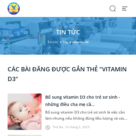
Search
Open
Menu
TIN TỨC
Tin tức
Tag
vitamin d3
CÁC BÀI ĐĂNG ĐƯỢC GẮN THẺ "VITAMIN
D3"
Bổ sung vitamin D3 cho trẻ sơ sinh -
những điều cha mẹ cầ...
Bổ sung vitamin D3 cho trẻ sơ sinh là việc cần
làm nhưng nếu không đúng liều lượng và cách
sử dụng dễ dẫn đến tình trạng thừa hoặc thiếu
Thứ Ba, 16 tháng 5, 2023
gây ảnh hưởng không tốt cho sức khỏe. Để việc