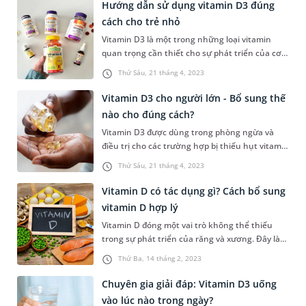
làm này mang lại hiệu quả tốt nhất cho con,
Hướng dẫn sử dụng vitamin D3 đúng
cha mẹ nên lưu ý một số vấn đề trong nội dung
cách cho trẻ nhỏ
dưới đây.
Vitamin D3 là một trong những loại vitamin
quan trọng cần thiết cho sự phát triển của cơ
thể con người, đặc biệt là trẻ nhỏ. Tuy nhiên
Thứ Sáu, 21 tháng 4, 2023
không phải ai cũng hiểu rõ được công dụng của
loại vitamin này. Để dùng vitamin D3 đúng cách
Vitamin D3 cho người lớn - Bổ sung thế
cho trẻ, mời quý bậc phụ huynh cùng tham
nào cho đúng cách?
khảo những thông tin sau đây.
Vitamin D3 được dùng trong phòng ngừa và
điều trị cho các trường hợp bị thiếu hụt vitamin
D, nhất là người đang gặp vấn đề về xương và
Thứ Sáu, 21 tháng 4, 2023
da. Nếu được sử dụng với liều lượng phù hợp,
vitamin D3 sẽ rất có lợi cho sức khỏe nhưng
Vitamin D có tác dụng gì? Cách bổ sung
cần phải tuân theo hướng dẫn của bác sĩ
vitamin D hợp lý
chuyên khoa vì nếu dùng bừa bãi s...
Vitamin D đóng một vai trò không thể thiếu
trong sự phát triển của răng và xương. Đây là
một chất xúc tác quan trọng giúp cơ thể hấp
Thứ Ba, 14 tháng 2, 2023
thụ photphat và canxi tốt hơn, cùng với đó là
tăng cường sức đề kháng cho cơ thể. Để tìm
Chuyên gia giải đáp: Vitamin D3 uống
hiểu kỹ hơn vitamin D có tác dụng gì,
vào lúc nào trong ngày?