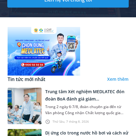
Tin tức mới nhất
Xem thêm
Trung tâm Xét nghiệm MEDLATEC đón
đoàn BoA đánh giá giám...
Trong 2 ngày 6-7/8, đoàn chuyên gia đến từ
Văn phòng Công nhận Chất lượng quốc gia
(BoA) đã ghi nhận và đánh giá cao nỗ lực duy trì
Thứ Sáu, 7 tháng 8, 2026
hệ thống quản lý chất lượ...
Dị ứng clo trong nước hồ bơi và cách xử