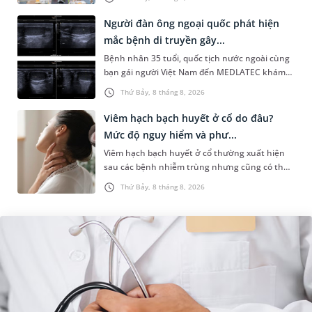
System) giai đoạn mới. Dự á...
Người đàn ông ngoại quốc phát hiện
mắc bệnh di truyền gây...
Bệnh nhân 35 tuổi, quốc tịch nước ngoài cùng
bạn gái người Việt Nam đến MEDLATEC khám
sức khỏe tiền hôn nhân. Qua thăm khám và
Thứ Bảy, 8 tháng 8, 2026
làm các xét nghiệm chuyên sâu,...
Viêm hạch bạch huyết ở cổ do đâu?
Mức độ nguy hiểm và phư...
Viêm hạch bạch huyết ở cổ thường xuất hiện
sau các bệnh nhiễm trùng nhưng cũng có thể
liên quan đến lao hạch hoặc ung thư. Để tìm
Thứ Bảy, 8 tháng 8, 2026
hiểu nguyên nhân gây viêm,...