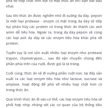
phá vỡ hợp chất tinh bột có mặt thức ăn khi bạn bắt đầu
nhai.
Sau khi thức ăn được nghiền nhỏ đi xuống dạ dày, pepsin
là một loại protease - enzym có mặt trong dạ dày sẽ tiếp
tục phân hủy các protein có trong thức ăn thành các axit
amin dễ tiêu hóa. Ngoài ra, trong dạ dày pepsin sẽ cùng
các loại axit dạ dày và các enzym tiêu hóa khác phá vỡ
protein.
Tuyến tụy là nơi sản xuất nhiều loại enzym như protease
trypsin, chymotrypsin,... sau đó vận chuyển chúng đến
phần phía trên của ruột, được gọi là tá tràng.
Cuối cùng, thức ăn sẽ đi xuống phần ruột non, tại đây sản
xuất ra các loại enzym tiêu hóa như lactase, sucrase và
amylase, hoạt động để phá vỡ nhiều hợp chất hơn có
trong thức ăn.
Quá trình thức ăn đi vào cơ thể, các loại enzym tiêu hóa sẽ
phối hợp nhịp nhàng với các cơ quan của hệ thống tiêu