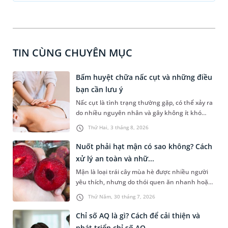
TIN CÙNG CHUYÊN MỤC
Bấm huyệt chữa nấc cụt và những điều
bạn cần lưu ý
Nấc cụt là tình trạng thường gặp, có thể xảy ra
do nhiều nguyên nhân và gây không ít khó
chịu. Bấm huyệt chữa nấc cụt là một trong
Thứ Hai, 3 tháng 8, 2026
những phương pháp được nhiều người tìm
hiểu để hỗ trợ tình trạng này. Mời bạn cùng
Nuốt phải hạt mận có sao không? Cách
tìm hiểu sâu hơn về phương pháp chữa nấc cụt
xử lý an toàn và nhữ...
này trong bài viết dưới đây.
Mận là loại trái cây mùa hè được nhiều người
yêu thích, nhưng do thói quen ăn nhanh hoặc
sơ suất, không ít người đã vô tình nuốt phải
Thứ Năm, 30 tháng 7, 2026
hạt mận. Cấu tạo hạt mận thường cứng, có hai
đầu nhọn nên khi đi vào đường tiêu hóa rất dễ
Chỉ số AQ là gì? Cách để cải thiện và
gây ra tâm lý hoang mang, lo lắng cho người
phát triển chỉ số AQ