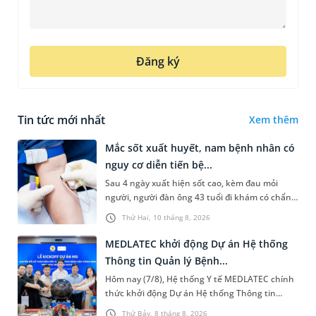
Đăng ký
Tin tức mới nhất
Xem thêm
Mắc sốt xuất huyết, nam bệnh nhân có
nguy cơ diễn tiến bệ...
Sau 4 ngày xuất hiện sốt cao, kèm đau mỏi
người, người đàn ông 43 tuổi đi khám có chẩn
đoán sốt xuất huyết Dengue và phải nhập viện
Thứ Hai, 10 tháng 8, 2026
điều trị ngay để tránh bi...
MEDLATEC khởi động Dự án Hệ thống
Thông tin Quản lý Bệnh...
Hôm nay (7/8), Hệ thống Y tế MEDLATEC chính
thức khởi động Dự án Hệ thống Thông tin
Quản lý Bệnh viện (HIS - Hospital Information
Thứ Bảy, 8 tháng 8, 2026