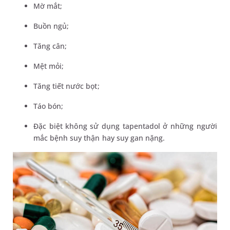
Mờ mắt;
Buồn ngủ;
Tăng cân;
Mệt mỏi;
Tăng tiết nước bọt;
Táo bón;
Đặc biệt không sử dụng tapentadol ở những người
mắc bệnh suy thận hay suy gan nặng.