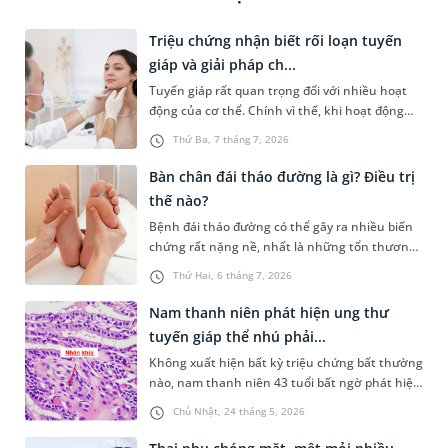
Triệu chứng nhận biết rối loạn tuyến
giáp và giải pháp ch...
Tuyến giáp rất quan trọng đối với nhiều hoạt
động của cơ thể. Chính vì thế, khi hoạt động
của tuyến giáp bất thường sẽ gây ra nhiều ảnh
Thứ Ba, 7 tháng 7, 2026
hưởng đến sức khỏe. Dưới đây là cách nhận
biết tình trạng rối loạn tuyến giáp và một số
Bàn chân đái tháo đường là gì? Điều trị
phương pháp điều trị bệnh.
thế nào?
Bệnh đái tháo đường có thể gây ra nhiều biến
chứng rất nặng nề, nhất là những tổn thương
về thần kinh và lưu thông máu kém. Từ đó tăng
Thứ Hai, 6 tháng 7, 2026
nguy cơ loét bàn chân, thậm chí phải cắt cụt
chi trong những trường hợp có diễn biến xấu.
Nam thanh niên phát hiện ung thư
Bài viết dưới đây sẽ giúp bạn hiểu rõ bàn chân
tuyến giáp thể nhú phải...
đái tháo đường là gì, cách nhận diện sớm và
Không xuất hiện bất kỳ triệu chứng bất thường
nên làm gì để kiểm soát tình trạng này.
nào, nam thanh niên 43 tuổi bất ngờ phát hiện
mắc ung thư tuyến giáp thể nhú trong lần
Chủ Nhật, 24 tháng 5, 2026
kiểm tra sức khỏe định kỳ tại Bệnh viện Đa
khoa MEDLATEC. Sau đó, bệnh nhân được