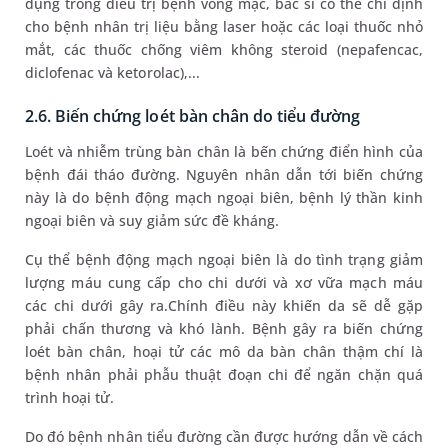
dụng trong điều trị bệnh võng mạc, bác sĩ có thể chỉ định
cho bệnh nhân trị liệu bằng laser hoặc các loại thuốc nhỏ
mắt, các thuốc chống viêm không steroid (nepafencac,
diclofenac và ketorolac),...
2.6. Biến chứng loét bàn chân do tiểu đường
Loét và nhiễm trùng bàn chân là bến chứng điển hình của
bệnh đái tháo đường. Nguyên nhân dẫn tới biến chứng
này là do bệnh động mạch ngoại biên, bệnh lý thần kinh
ngoại biên và suy giảm sức đề kháng.
Cụ thể bệnh động mạch ngoại biên là do tình trạng giảm
lượng máu cung cấp cho chi dưới và xơ vữa mạch máu
các chi dưới gây ra.Chính điều này khiến da sẽ dễ gặp
phải chấn thương và khó lành. Bệnh gây ra biến chứng
loét bàn chân, hoại tử các mô da bàn chân thậm chí là
bệnh nhân phải phẫu thuật đoạn chi để ngăn chặn quá
trình hoại tử.
Do đó bệnh nhân tiểu đường cần được hướng dẫn về cách