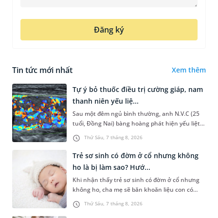
Đăng ký
Tin tức mới nhất
Xem thêm
Tự ý bỏ thuốc điều trị cường giáp, nam
thanh niên yếu liệ...
Sau một đêm ngủ bình thường, anh N.V.C (25
tuổi, Đồng Nai) bàng hoàng phát hiện yếu liệt 2
chân, không thể vận động đi lại được. Kết quả
Thứ Sáu, 7 tháng 8, 2026
thăm khám tại Phòng...
Trẻ sơ sinh có đờm ở cổ nhưng không
ho là bị làm sao? Hướ...
Khi nhận thấy trẻ sơ sinh có đờm ở cổ nhưng
không ho, cha mẹ sẽ băn khoăn liệu con có
đang mắc bệnh đường hô hấp hay không.
Thứ Sáu, 7 tháng 8, 2026
Những chia sẻ dưới đây sẽ giúp ch...