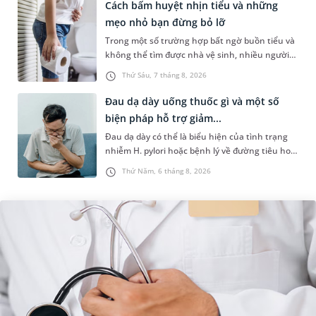
Cách bấm huyệt nhịn tiểu và những
mẹo nhỏ bạn đừng bỏ lỡ
Trong một số trường hợp bất ngờ buồn tiểu và
không thể tìm được nhà vệ sinh, nhiều người
đã áp dụng phương pháp bấm huyệt nhịn tiểu.
Thứ Sáu, 7 tháng 8, 2026
Vậy cách bấm huyệt nhịn...
Đau dạ dày uống thuốc gì và một số
biện pháp hỗ trợ giảm...
Đau dạ dày có thể là biểu hiện của tình trạng
nhiễm H. pylori hoặc bệnh lý về đường tiêu hoá
khác. Dựa theo nguyên nhân cụ thể, bác sĩ sẽ
Thứ Năm, 6 tháng 8, 2026
cân nhắc chỉ định p...