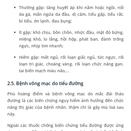
Thường gặp: tăng huyết áp khi nằm hoặc ngồi, nổi
da gà, mẩn ngứa da đầu, dị cảm, tiểu gấp, tiểu rắt,
bí tiểu, ớn lạnh, đau bụng;
Ít gặp: khó chịu, bồn chồn, nhức đầu, mặt đỏ bừng,
miệng khô, lo lắng, hồi hộp, phát ban, đánh trống
ngực, nhịp tim nhanh;
Hiếm gặp: mất ngủ, rối loạn giấc ngủ, tức ngực, rối
loạn tri giác, choáng váng, rối loạn chức năng gan,
tai biến mạch máu não,...
2.5. Bệnh võng mạc do tiểu đường
Phù hoàng điểm và bệnh võng mạc do mắc đái tháo
đường là các biến chứng nguy hiểm ảnh hưởng đến chức
năng thị giác của bệnh nhân, thậm chí là gây mù loà sau
này.
Ngoài các thuốc chống biến chứng tiểu đường được ứng