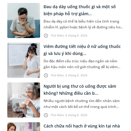
Đau dạ dày uống thuốc gì và một số
biện pháp hỗ trợ giảm...
Đau dạ dày có thể là biểu hiện của tình trạng
nhiễm H. pylori hoặc bệnh lý về đường tiêu hoá
khác. Dựa theo nguyên nhân cụ thể, bác sĩ sẽ
Thứ Năm, 6 tháng 8, 2026
cân nhắc chỉ định p...
Viêm đường tiết niệu ở nữ uống thuốc
gì và lưu ý khi dùng...
Do đặc điểm cấu trúc niệu đạo ngắn và nằm
gần hậu môn nên nữ giới thường dễ bị viêm
đường tiết niệu hơn nam giới. Tùy theo nguyên
Thứ Năm, 6 tháng 8, 2026
nhân, mức độ nhiễm trùng và...
Người bị ung thư có uống được sâm
không? Những điều cần b...
Nhiều người bệnh thường tìm đến nhân sâm
như một cách bồi bổ cơ thể trong quá trình
điều trị ung thư. Tuy nhiên, câu hỏi người bị
Thứ Năm, 6 tháng 8, 2026
ung thư có uống được sâm kh...
Cách chữa nổi hạch ở vùng kín tại nhà