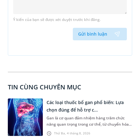
Ý kiến của bạn sẽ được xét duyệt trước khi đăng.
Gửi bình luận
TIN CÙNG CHUYÊN MỤC
Các loại thuốc bổ gan phổ biến: Lựa
chọn đúng để hỗ trợ c...
Gan là cơ quan đảm nhiệm hàng trăm chức
năng quan trọng trong cơ thể, từ chuyển hóa
dinh dưỡng, thải độc đến tổng hợp các chất
Thứ Ba, 4 tháng 8, 2026
cần thiết cho sự sống. Với mong muốn duy trì