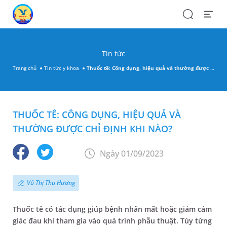
Search
Open
Menu
Tin tức
Trang chủ
Tin tức y khoa
Thuốc tê: Công dụng, hiệu quả và thường được chỉ định khi nào?
THUỐC TÊ: CÔNG DỤNG, HIỆU QUẢ VÀ
THƯỜNG ĐƯỢC CHỈ ĐỊNH KHI NÀO?
Ngày 01/09/2023
Vũ Thị Thu Hương
Thuốc tê có tác dụng giúp bệnh nhân mất hoặc giảm cảm
giác đau khi tham gia vào quá trình phẫu thuật. Tùy từng