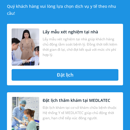
Quý khách hàng vui lòng lựa chọn dịch vụ y tế theo nhu
cầu!
Lấy mẫu xét nghiệm tại nhà
Lấy mẫu xét nghiệm tại nhà giúp khách hàng
chủ động tầm soát bệnh lý. Đồng thời tiết kiệm
thời gian đi lại, chờ đợi kết quả với mức chi phí
hợp lý.
Đặt lịch
Đặt lịch thăm khám tại MEDLATEC
Đặt lịch khám tại cơ sở khám chữa bệnh thuộc
Hệ thống Y tế MEDLATEC giúp chủ động thời
gian, hạn chế tiếp xúc đông người.