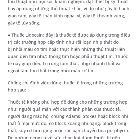
thủ thuật như nội soi, khám nghiệm, đặt thiết bị kỹ thuật
hay áp dụng những thủ thuật khác, ví dụ như gây tê hạch
giao cảm, gây tê thần kinh ngoại vi, gây tê khoanh vùng,
gây tê tủy sống.
● Thuốc Lidocain: đây là thuốc tê được áp dụng trong điều
trị các trường hợp cấp tính như rối loạn nhịp thất do
bị nhồi máu cơ tim hoặc thực hiện những thủ thuật liên
quan đến tim như: thông tim hoặc phẫu thuật tim. Thuốc
tê này giúp điều trị rung tâm thất, nhịp nhanh thất và
ngoại tâm thu thất trong nhồi máu cơ tim.
Chống chỉ định việc dùng thuốc tê trong những trường
hợp sau:
Thuốc tê không phù hợp để dùng cho những trường hợp
như: người quá mẫn với các thành phần của thuốc tê,
người đang mắc hội chứng Adams- Stokes hoặc block nhĩ
thất ở mọi mức độ, có block xoang nhĩ nặng, block trong
thất, suy cơ tim nặng hoặc rối loạn chuyển hóa porphyrin.
Do những nguy cơ về sức khỏe khi dùng thuốc tê nên