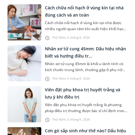
Cách chữa nổi hạch ở vùng kín tại nhà
đúng cách và an toàn
Cách chữa nổi hạch ở vùng kín tại nhà được
nhiều người quan tâm khi xuất hiện khối hạch
nhỏ ở vùng bẹn hoặc cơ quan sinh dục. Nếu
Thứ Năm, 6 tháng 8, 2026
hạch mới xuất hiện, kích thước nhỏ và chưa
kèm dấu hiệu bất thường, áp dụng biện pháp
Nhân xơ tử cung 45mm: Dấu hiệu nhận
chăm sóc phù hợp có thể góp phần làm giảm
biết và hướng điều tr...
cảm giác khó chịu. Tuy nhiên, không phải
Nhân xơ tử cung 45mm là khối u lành tính có
trường hợp nào cũng có thể tự điều trị. Việc
kích thước trung bình, thường gặp ở phụ nữ
nhận biết khi nào cần theo dõi tại nhà và khi
trong độ tuổi sinh sản. Mặc dù không phải
nào nên đi khám sẽ giúp xử trí đúng cách,
Thứ Năm, 6 tháng 8, 2026
trường hợp nào cũng xuất hiện triệu chứng,
tránh bỏ sót các bệnh lý tiềm ẩn.
nhưng nếu khối u phát triển hoặc nằm ở vị trí
Viên đặt phụ khoa trị huyết trắng và
bất lợi, người bệnh có thể gặp nhiều ảnh
lưu ý khi điều trị
hưởng đến sinh hoạt, sức khỏe sinh sản và
Viên đặt phụ khoa trị huyết trắng là phương
chất lượng cuộc sống.
pháp điều trị thường được bác sĩ chỉ định trong
các trường hợp huyết trắng bất thường do
Thứ Năm, 6 tháng 8, 2026
viêm nhiễm phụ khoa. Tuy nhiên, không phải
trường hợp nào cũng có thể tự ý sử dụng
Cơn gò sắp sinh như thế nào? Dấu hiệu
thuốc mà cần xác định đúng nguyên nhân gây