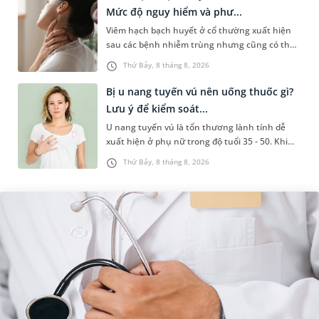
Mức độ nguy hiểm và phư...
Viêm hạch bạch huyết ở cổ thường xuất hiện
sau các bệnh nhiễm trùng nhưng cũng có thể
liên quan đến lao hạch hoặc ung thư. Để tìm
Thứ Bảy, 8 tháng 8, 2026
hiểu nguyên nhân gây viêm,...
Bị u nang tuyến vú nên uống thuốc gì?
Lưu ý để kiểm soát...
U nang tuyến vú là tổn thương lành tính dễ
xuất hiện ở phụ nữ trong độ tuổi 35 - 50. Khi
được chẩn đoán mắc bệnh, nhiều người
Thứ Bảy, 8 tháng 8, 2026
thường băn khoăn u nang tuyến v...