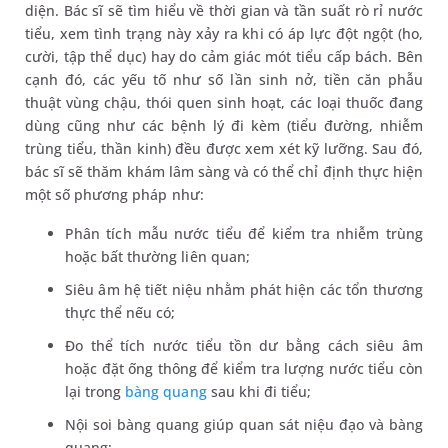
diện. Bác sĩ sẽ tìm hiểu về thời gian và tần suất rò rỉ nước
tiểu, xem tình trạng này xảy ra khi có áp lực đột ngột (ho,
cười, tập thể dục) hay do cảm giác mót tiểu cấp bách. Bên
cạnh đó, các yếu tố như số lần sinh nở, tiền căn phẫu
thuật vùng chậu, thói quen sinh hoạt, các loại thuốc đang
dùng cũng như các bệnh lý đi kèm (tiểu đường, nhiễm
trùng tiểu, thần kinh) đều được xem xét kỹ lưỡng. Sau đó,
bác sĩ sẽ thăm khám lâm sàng và có thể chỉ định thực hiện
một số phương pháp như:
Phân tích mẫu nước tiểu để kiểm tra nhiễm trùng
hoặc bất thường liên quan;
Siêu âm hệ tiết niệu nhằm phát hiện các tổn thương
thực thể nếu có;
Đo thể tích nước tiểu tồn dư bằng cách siêu âm
hoặc đặt ống thông để kiểm tra lượng nước tiểu còn
lại trong
bàng quang
sau khi đi tiểu;
Nội soi bàng quang giúp quan sát niệu đạo và bàng
quang;