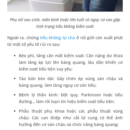
Phụ nữ sau sinh, mãn kinh hoặc lớn tuổi có nguy cơ cao gặp
tình trạng tiểu không kiểm soát
Ngoài ra, chứng
tiểu không tự chủ
ở nữ giới còn xuất phát
từ một số yếu tố rủi ro sau:
Béo phì, tăng cân mất kiểm soát: Cân nặng dư thừa
làm tăng áp lực lên bàng quang, lâu dần khiến cơ
kiểm soát tiểu tiện suy yếu;
Táo bón kéo dài: Gây chèn ép vùng sàn chậu và
bàng quang, làm tăng nguy cơ són tiểu;
Bệnh lý thần kinh: Đột quỵ, Parkinson hoặc tiểu
đường… làm rối loạn tín hiệu kiểm soát tiểu tiện;
Phẫu thuật phụ khoa hoặc các phẫu thuật vùng
chậu: Các can thiệp như cắt tử cung có thể ảnh
hưởng đến cơ sàn chậu và chức năng bàng quang;