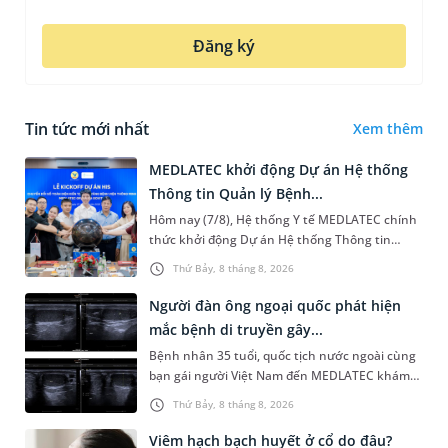
Đăng ký
Tin tức mới nhất
Xem thêm
MEDLATEC khởi động Dự án Hệ thống
Thông tin Quản lý Bệnh...
Hôm nay (7/8), Hệ thống Y tế MEDLATEC chính
thức khởi động Dự án Hệ thống Thông tin
Quản lý Bệnh viện (HIS - Hospital Information
Thứ Bảy, 8 tháng 8, 2026
System) giai đoạn mới. Dự á...
Người đàn ông ngoại quốc phát hiện
mắc bệnh di truyền gây...
Bệnh nhân 35 tuổi, quốc tịch nước ngoài cùng
bạn gái người Việt Nam đến MEDLATEC khám
sức khỏe tiền hôn nhân. Qua thăm khám và
Thứ Bảy, 8 tháng 8, 2026
làm các xét nghiệm chuyên sâu,...
Viêm hạch bạch huyết ở cổ do đâu?