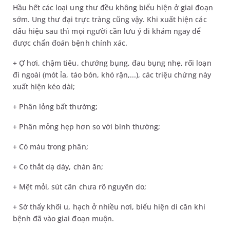
Hầu hết các loại ung thư đều không biểu hiện ở giai đoạn
sớm. Ung thư đại trực tràng cũng vậy. Khi xuất hiện các
dấu hiệu sau thì mọi người cần lưu ý đi khám ngay để
được chẩn đoán bệnh chính xác.
+ Ợ hơi, chậm tiêu, chướng bụng, đau bụng nhẹ, rối loạn
đi ngoài (mót ỉa, táo bón, khó rặn,...), các triệu chứng này
xuất hiện kéo dài;
+ Phân lỏng bất thường;
+ Phân mỏng hẹp hơn so với bình thường;
+ Có máu trong phân;
+ Co thắt dạ dày, chán ăn;
+ Mệt mỏi, sút cân chưa rõ nguyên do;
+ Sờ thấy khối u, hạch ở nhiều nơi, biểu hiện di căn khi
bệnh đã vào giai đoạn muộn.