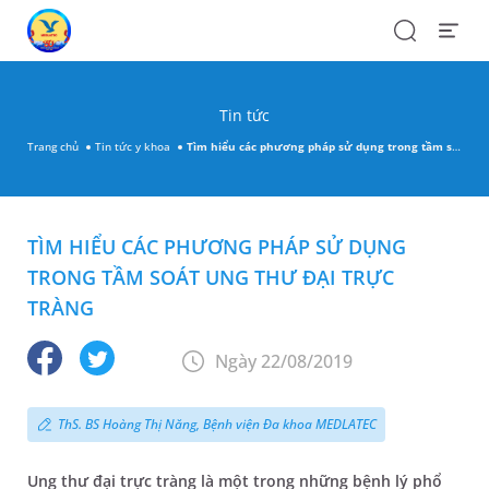
Search
Open
Menu
Tin tức
Trang chủ
Tin tức y khoa
Tìm hiểu các phương pháp sử dụng trong tầm soát ung thư đại trực tràng
TÌM HIỂU CÁC PHƯƠNG PHÁP SỬ DỤNG
TRONG TẦM SOÁT UNG THƯ ĐẠI TRỰC
TRÀNG
Ngày 22/08/2019
ThS. BS Hoàng Thị Năng, Bệnh viện Đa khoa MEDLATEC
Ung thư đại trực tràng là một trong những bệnh lý phổ