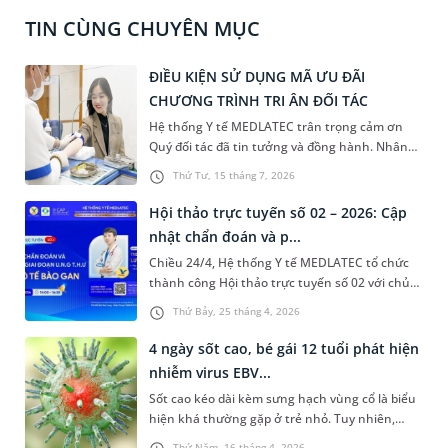
TIN CÙNG CHUYÊN MỤC
ĐIỀU KIỆN SỬ DỤNG MÃ ƯU ĐÃI
CHƯƠNG TRÌNH TRI ÂN ĐỐI TÁC
Hệ thống Y tế MEDLATEC trân trọng cảm ơn
Quý đối tác đã tin tưởng và đồng hành. Nhân
dịp Tri ân khách hàng, MEDLATEC kính tặng
Thứ Tư, 15 tháng 7, 2026
Quý đối tác 3 gói xét nghiệm sinh hoá tổng trị
giá 414.000 VNĐ.
Hội thảo trực tuyến số 02 – 2026: Cập
nhật chẩn đoán và p...
Chiều 24/4, Hệ thống Y tế MEDLATEC tổ chức
thành công Hội thảo trực tuyến số 02 với chủ
đề “Cập nhật chẩn đoán và phân loại giai đoạn
Thứ Bảy, 25 tháng 4, 2026
ung thư biểu mô tế bào gan”. Chương trình có
sự tham gia của ThS.BSNT Lưu Tuấn Thành -,
4 ngày sốt cao, bé gái 12 tuổi phát hiện
Phó Giám đốc Trung tâm Tiêu hóa, Hệ thống Y
nhiễm virus EBV...
tế MEDLATEC.
Sốt cao kéo dài kèm sưng hạch vùng cổ là biểu
hiện khá thường gặp ở trẻ nhỏ. Tuy nhiên,
trong một số trường hợp, đây có thể là dấu
Thứ Năm, 16 tháng 4, 2026