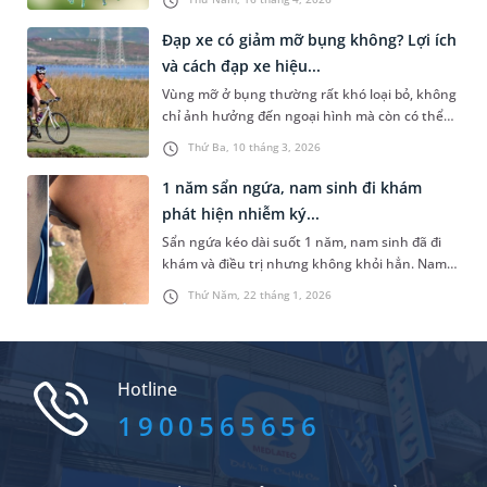
hiệu cảnh báo bệnh lý nhiễm trùng tiềm ẩn với
nguy cơ biến chứng nặng. Trường hợp bé gái
Đạp xe có giảm mỡ bụng không? Lợi ích
12 tuổi dưới đây là minh chứng điển hình khi
và cách đạp xe hiệu...
được chẩn đoán nhiễm EBV kèm viêm gan cấp
Vùng mỡ ở bụng thường rất khó loại bỏ, không
và giảm tiểu cầu.
chỉ ảnh hưởng đến ngoại hình mà còn có thể
liên quan đến nhiều vấn đề sức khỏe. Đạp xe là
Thứ Ba, 10 tháng 3, 2026
một trong những hình thức vận động đơn giản,
được nhiều người lựa chọn vì dễ tiếp cận và dễ
1 năm sẩn ngứa, nam sinh đi khám
thực hiện. Vậy đạp xe có giảm mỡ bụng không?
phát hiện nhiễm ký...
Những chia sẻ dưới đây sẽ giúp bạn hiểu rõ vấn
Sẩn ngứa kéo dài suốt 1 năm, nam sinh đã đi
đề hơn.
khám và điều trị nhưng không khỏi hẳn. Nam
sinh may mắn chấm dứt các tình trạng ngứa
Thứ Năm, 22 tháng 1, 2026
ngáy, khó chịu này khi đến khám tại Phòng
khám Đa khoa MEDLATEC Bắc Ninh.
Hotline
1900565656