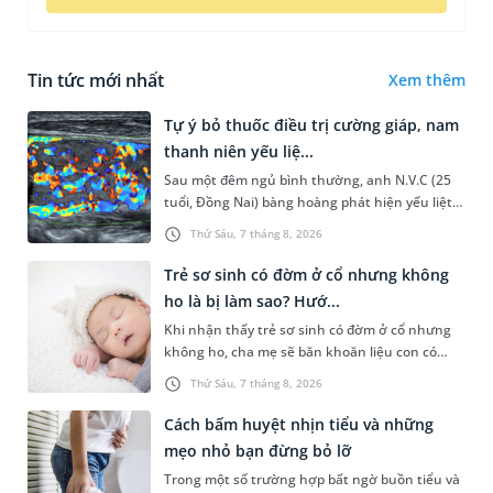
Tin tức mới nhất
Xem thêm
Tự ý bỏ thuốc điều trị cường giáp, nam
thanh niên yếu liệ...
Sau một đêm ngủ bình thường, anh N.V.C (25
tuổi, Đồng Nai) bàng hoàng phát hiện yếu liệt 2
chân, không thể vận động đi lại được. Kết quả
Thứ Sáu, 7 tháng 8, 2026
thăm khám tại Phòng...
Trẻ sơ sinh có đờm ở cổ nhưng không
ho là bị làm sao? Hướ...
Khi nhận thấy trẻ sơ sinh có đờm ở cổ nhưng
không ho, cha mẹ sẽ băn khoăn liệu con có
đang mắc bệnh đường hô hấp hay không.
Thứ Sáu, 7 tháng 8, 2026
Những chia sẻ dưới đây sẽ giúp ch...
Cách bấm huyệt nhịn tiểu và những
mẹo nhỏ bạn đừng bỏ lỡ
Trong một số trường hợp bất ngờ buồn tiểu và