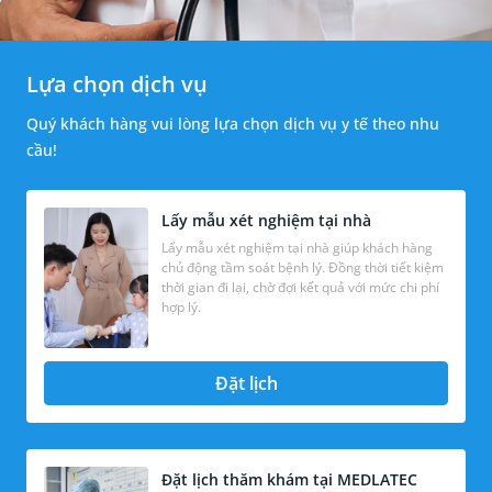
Lựa chọn dịch vụ
Quý khách hàng vui lòng lựa chọn dịch vụ y tế theo nhu
cầu!
Lấy mẫu xét nghiệm tại nhà
Lấy mẫu xét nghiệm tại nhà giúp khách hàng
chủ động tầm soát bệnh lý. Đồng thời tiết kiệm
thời gian đi lại, chờ đợi kết quả với mức chi phí
hợp lý.
Đặt lịch
Đặt lịch thăm khám tại MEDLATEC