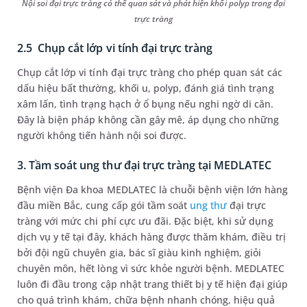
Nội soi đại trực tràng có thể quan sát và phát hiện khối polyp trong đại
trực tràng
2.5 Chụp cắt lớp vi tính đại trực tràng
Chụp cắt lớp vi tính đại trực tràng cho phép quan sát các
dấu hiệu bất thường, khối u, polyp, đánh giá tình trạng
xâm lấn, tình trạng hạch ở ổ bụng nếu nghi ngờ di căn.
Đây là biện pháp không cần gây mê, áp dụng cho những
người không tiến hành nội soi được.
3. Tầm soát ung thư đại trực tràng tại MEDLATEC
Bệnh viện Đa khoa MEDLATEC là chuỗi bệnh viện lớn hàng
đầu miền Bắc, cung cấp gói tầm soát
ung thư
đại trực
tràng với mức chi phí cực ưu đãi. Đặc biệt, khi sử dụng
dịch vụ y tế tại đây, khách hàng được thăm khám, điều trị
bởi đội ngũ chuyên gia, bác sĩ giàu kinh nghiệm, giỏi
chuyên môn, hết lòng vì sức khỏe người bệnh. MEDLATEC
luôn đi đầu trong cập nhật trang thiết bị y tế hiện đại giúp
cho quá trình khám, chữa bệnh nhanh chóng, hiệu quả