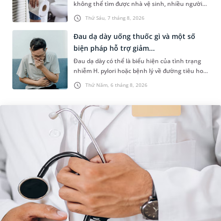
không thể tìm được nhà vệ sinh, nhiều người
đã áp dụng phương pháp bấm huyệt nhịn tiểu.
Thứ Sáu, 7 tháng 8, 2026
Vậy cách bấm huyệt nhịn...
Đau dạ dày uống thuốc gì và một số
biện pháp hỗ trợ giảm...
Đau dạ dày có thể là biểu hiện của tình trạng
nhiễm H. pylori hoặc bệnh lý về đường tiêu hoá
khác. Dựa theo nguyên nhân cụ thể, bác sĩ sẽ
Thứ Năm, 6 tháng 8, 2026
cân nhắc chỉ định p...