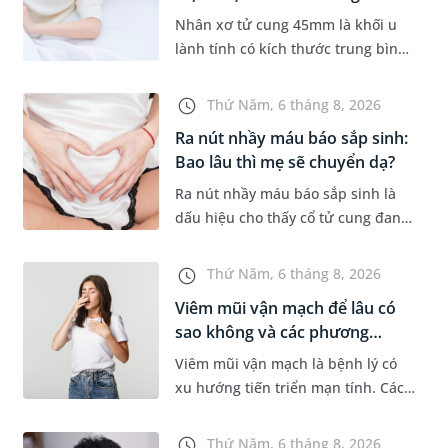
tr...
Nhân xơ tử cung 45mm là khối u
lành tính có kích thước trung bình,
thường gặp ở phụ nữ trong độ tuổi
sinh sản. Mặc dù không phải
Thứ Năm, 6 tháng 8, 2026
trường hợp nào cũng xuất hiệ...
Ra nút nhầy máu báo sắp sinh:
Bao lâu thì mẹ sẽ chuyển dạ?
Ra nút nhầy máu báo sắp sinh là
dấu hiệu cho thấy cổ tử cung đang
mềm dần để chuẩn bị cho quá
trình sinh nở. Thế nhưng, khoảng
Thứ Năm, 6 tháng 8, 2026
thời gian từ lúc xuất hiện nút...
Viêm mũi vận mạch để lâu có
sao không và các phương
pháp...
Viêm mũi vận mạch là bệnh lý có
xu hướng tiến triển mạn tính. Các
triệu chứng như nghẹt mũi, chảy
nước mũi thường xuyên khiến
Thứ Năm, 6 tháng 8, 2026