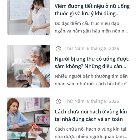
sĩ sẽ cân nhắc chỉ định p...
Viêm đường tiết niệu ở nữ uống
thuốc gì và lưu ý khi dùng...
Do đặc điểm cấu trúc niệu đạo
ngắn và nằm gần hậu môn nên nữ
giới thường dễ bị viêm đường tiết
niệu hơn nam giới. Tùy theo
Thứ Năm, 6 tháng 8, 2026
nguyên nhân, mức độ nhiễm trùng
Người bị ung thư có uống được
và...
sâm không? Những điều cần
b...
Nhiều người bệnh thường tìm đến
nhân sâm như một cách bồi bổ cơ
thể trong quá trình điều trị ung
thư. Tuy nhiên, câu hỏi người bị
Thứ Năm, 6 tháng 8, 2026
ung thư có uống được sâm kh...
Cách chữa nổi hạch ở vùng kín
tại nhà đúng cách và an toàn
Cách chữa nổi hạch ở vùng kín tại
nhà được nhiều người quan tâm