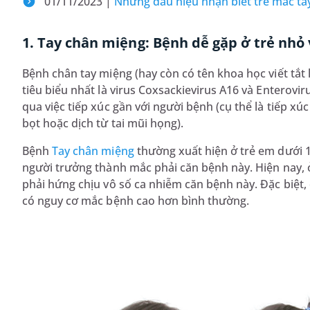
01/11/2023 |
Những dấu hiệu nhận biết trẻ mắc ta
1. Tay chân miệng: Bệnh dễ gặp ở trẻ nhỏ 
Bệnh chân tay miệng (hay còn có tên khoa học viết tắt l
tiêu biểu nhất là virus Coxsackievirus A16 và Enterovir
qua việc tiếp xúc gần với người bệnh (cụ thể là tiếp x
bọt hoặc dịch từ tai mũi họng).
Bệnh
Tay chân miệng
thường xuất hiện ở trẻ em dưới 1
người trưởng thành mắc phải căn bệnh này. Hiện nay,
phải hứng chịu vô số ca nhiễm căn bệnh này. Đặc biệt, ở
có nguy cơ mắc bệnh cao hơn bình thường.