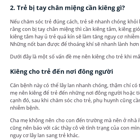
2. Trẻ bị tay chân miệng cần kiêng gì?
Nếu chăm sóc trẻ đúng cách, trẻ sẽ nhanh chóng khỏi
rằng con bị tay chân miệng thì cần kiêng tắm, kiêng gió
kiêng tắm hay ủ trẻ quá kín sẽ làm tăng nguy cơ nhiễm 
Những nốt ban được để thoáng khí sẽ nhanh lành hơn v
Dưới đây là một số vấn đề mẹ nên kiêng cho trẻ khi m
Kiêng cho trẻ đến nơi đông người
Căn bệnh này có thể lây lan nhanh chóng, thậm chí có t
mẹ nên kiêng để trẻ đến những nơi đông người hoặc tiế
cạnh đó, sau khi chăm sóc cho trẻ, phụ huynh cũng cần
nhiễm bệnh.
Cha mẹ không nên cho con đến trường mà nên ở nhà ít 
cũng nên báo với các thầy cô về tình trạng của con mì
nguy cơ lây lan sang trẻ khác.