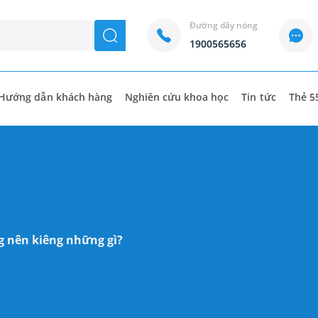
Đường dây nóng
seach
1900565656
Hướng dẫn khách hàng
Nghiên cứu khoa học
Tin tức
Thẻ 5
g nên kiêng những gì?