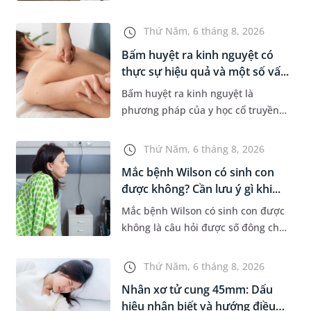
khi xuất hiện khối hạch nhỏ ở vùng
bẹn hoặc cơ quan sinh dục. Nếu
Thứ Năm, 6 tháng 8, 2026
hạch mới xuất hiện, kích th...
Bấm huyệt ra kinh nguyệt có
thực sự hiệu quả và một số vấ...
Bấm huyệt ra kinh nguyệt là
phương pháp của y học cổ truyền
được nhiều phụ nữ quan tâm khi
gặp tình trạng chậm kinh hoặc kinh
Thứ Năm, 6 tháng 8, 2026
nguyệt không đều. Vậy phương
Mắc bệnh Wilson có sinh con
ph...
được không? Cần lưu ý gì khi...
Mắc bệnh Wilson có sinh con được
không là câu hỏi được số đông chị
em trong độ tuổi sinh sản quan
tâm. Trên thực tế, người mắc bệnh
Thứ Năm, 6 tháng 8, 2026
Wilson vẫn có thể mang th...
Nhân xơ tử cung 45mm: Dấu
hiệu nhận biết và hướng điều