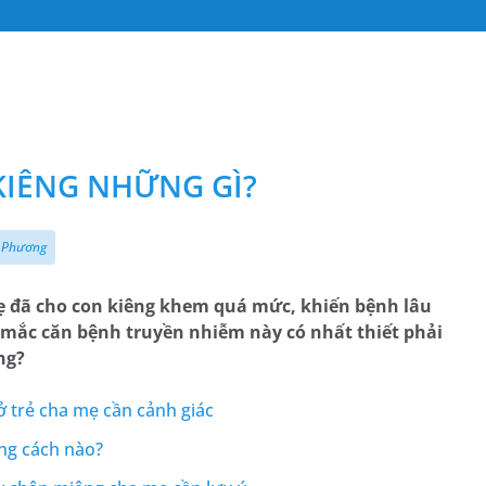
KIÊNG NHỮNG GÌ?
i Phương
 mẹ đã cho con kiêng khem quá mức, khiến bệnh lâu
ẻ mắc căn bệnh truyền nhiễm này có nhất thiết phải
ng?
ở trẻ cha mẹ cần cảnh giác
ng cách nào?