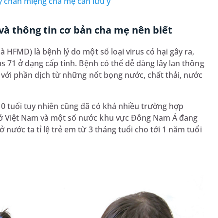
y chân miệng cha mẹ cần lưu ý
và thông tin cơ bản cha mẹ nên biết
à HFMD) là bệnh lý do một số loại virus có hại gây ra,
us 71 ở dạng cấp tính. Bệnh có thể dễ dàng lây lan thông
úc với phần dịch từ những nốt bọng nước, chất thải, nước
0 tuổi tuy nhiên cũng đã có khá nhiều trường hợp
 ở Việt Nam và một số nước khu vực Đông Nam Á đang
 nước ta tỉ lệ trẻ em từ 3 tháng tuổi cho tới 1 năm tuổi