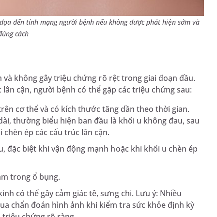
 dọa đến tính mạng người bệnh nếu không được phát hiện sớm và
 đúng cách
và không gây triệu chứng rõ rệt trong giai đoạn đầu.
c lân cận, người bệnh có thể gặp các triệu chứng sau:
 trên cơ thể và có kích thước tăng dần theo thời gian.
dài, thường biểu hiện ban đầu là khối u không đau, sau
 chèn ép các cấu trúc lân cận.
u, đặc biệt khi vận động mạnh hoặc khi khối u chèn ép
ằm trong ổ bụng.
nh có thể gây cảm giác tê, sưng chi. Lưu ý: Nhiều
ua chẩn đoán hình ảnh khi kiểm tra sức khỏe định kỳ
triệu chứng rõ ràng.