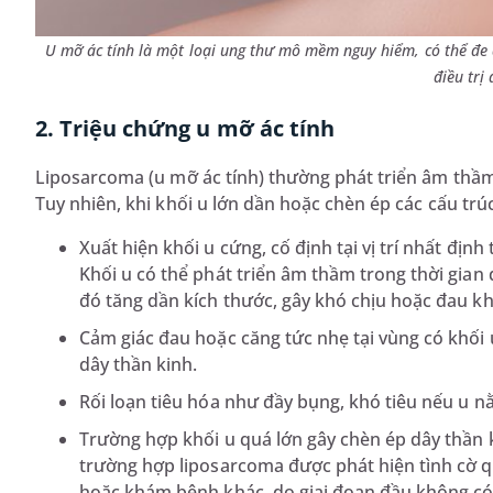
U mỡ ác tính là một loại ung thư mô mềm nguy hiểm, có thể đe
điều trị
2. Triệu chứng u mỡ ác tính
Liposarcoma (u mỡ ác tính) thường phát triển âm thầm 
Tuy nhiên, khi khối u lớn dần hoặc chèn ép các cấu trú
Xuất hiện khối u cứng, cố định tại vị trí nhất định
Khối u có thể phát triển âm thầm trong thời gian 
đó tăng dần kích thước, gây khó chịu hoặc đau khi
Cảm giác đau hoặc căng tức nhẹ tại vùng có khối 
dây thần kinh.
Rối loạn tiêu hóa như đầy bụng, khó tiêu nếu u n
Trường hợp khối u quá lớn gây chèn ép dây thần ki
trường hợp liposarcoma được phát hiện tình cờ q
hoặc khám bệnh khác, do giai đoạn đầu không có 