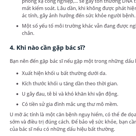
phóng xạ công nghiệp,... sẽ gây tổn thương DNA t
mất kiểm soát. Lâu dần, khi không được phát hiện 
ác tính, gây ảnh hưởng đến sức khỏe người bệnh
Một số yếu tố môi trường khác vẫn đang được ng
chắn.
4. Khi nào cần gặp bác sĩ?
Bạn nên đến gặp bác sĩ nếu gặp một trong những dấu 
Xuất hiện khối u bất thường dưới da.
Kích thước khối u tăng dần theo thời gian.
U gây đau, tê bì và khó khăn khi vận động.
Có tiền sử gia đình mắc ung thư mô mềm.
U mỡ ác tính là một căn bệnh nguy hiểm, có thể đe d
sớm và điều trị đúng cách. Để bảo vệ sức khỏe, bạn cầ
của bác sĩ nếu có những dấu hiệu bất thường.