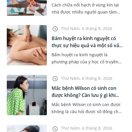
Cách chữa nổi hạch ở vùng kín tại
nhà được nhiều người quan tâm
khi xuất hiện khối hạch nhỏ ở vùng
bẹn hoặc cơ quan sinh dục. Nếu
Thứ Năm, 6 tháng 8, 2026
hạch mới xuất hiện, kích th...
Bấm huyệt ra kinh nguyệt có
thực sự hiệu quả và một số vấ...
Bấm huyệt ra kinh nguyệt là
phương pháp của y học cổ truyền
được nhiều phụ nữ quan tâm khi
gặp tình trạng chậm kinh hoặc kinh
Thứ Năm, 6 tháng 8, 2026
nguyệt không đều. Vậy phương
Mắc bệnh Wilson có sinh con
ph...
được không? Cần lưu ý gì khi...
Mắc bệnh Wilson có sinh con được
không là câu hỏi được số đông chị
em trong độ tuổi sinh sản quan
tâm. Trên thực tế, người mắc bệnh
Thứ Năm, 6 tháng 8, 2026