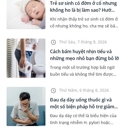
Trẻ sơ sinh có đờm ở cổ nhưng
không ho là bị làm sao? Hướ...
Khi nhận thấy trẻ sơ sinh có đờm ở
cổ nhưng không ho, cha mẹ sẽ băn
khoăn liệu con có đang mắc bệnh
đường hô hấp hay không. Những
Thứ Sáu, 7 tháng 8, 2026
chia sẻ dưới đây sẽ giúp ch...
Cách bấm huyệt nhịn tiểu và
những mẹo nhỏ bạn đừng bỏ lỡ
Trong một số trường hợp bất ngờ
buồn tiểu và không thể tìm được
nhà vệ sinh, nhiều người đã áp
dụng phương pháp bấm huyệt
Thứ Năm, 6 tháng 8, 2026
nhịn tiểu. Vậy cách bấm huyệt
Đau dạ dày uống thuốc gì và
nhịn...
một số biện pháp hỗ trợ giảm...
Đau dạ dày có thể là biểu hiện của
tình trạng nhiễm H. pylori hoặc