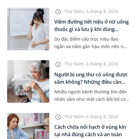
bệnh lý về đường tiêu hoá khác.
Dựa theo nguyên nhân cụ thể, bác
Thứ Năm, 6 tháng 8, 2026
sĩ sẽ cân nhắc chỉ định p...
Viêm đường tiết niệu ở nữ uống
thuốc gì và lưu ý khi dùng...
Do đặc điểm cấu trúc niệu đạo
ngắn và nằm gần hậu môn nên nữ
giới thường dễ bị viêm đường tiết
niệu hơn nam giới. Tùy theo
Thứ Năm, 6 tháng 8, 2026
nguyên nhân, mức độ nhiễm trùng
Người bị ung thư có uống được
và...
sâm không? Những điều cần
b...
Nhiều người bệnh thường tìm đến
nhân sâm như một cách bồi bổ cơ
thể trong quá trình điều trị ung
thư. Tuy nhiên, câu hỏi người bị
Thứ Năm, 6 tháng 8, 2026
ung thư có uống được sâm kh...
Cách chữa nổi hạch ở vùng kín
tại nhà đúng cách và an toàn