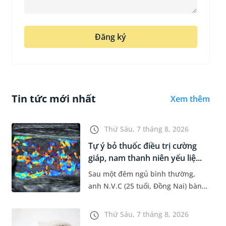
Đăng ký
Tin tức mới nhất
Xem thêm
Thứ Sáu, 7 tháng 8, 2026
Tự ý bỏ thuốc điều trị cường
giáp, nam thanh niên yếu liệ...
Sau một đêm ngủ bình thường,
anh N.V.C (25 tuổi, Đồng Nai) bàng
hoàng phát hiện yếu liệt 2 chân,
không thể vận động đi lại được. Kết
Thứ Sáu, 7 tháng 8, 2026
quả thăm khám tại Phòng...