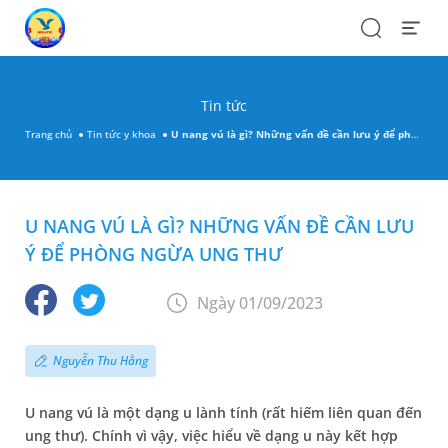
Search
Open
Menu
Tin tức
Trang chủ
Tin tức y khoa
U nang vú là gì? Những vấn đề cần lưu ý để phòng ngừa ung thư
U NANG VÚ LÀ GÌ? NHỮNG VẤN ĐỀ CẦN LƯU
Ý ĐỂ PHÒNG NGỪA UNG THƯ
Ngày 01/09/2023
Nguyễn Thu Hằng
U nang vú là một dạng u lành tính (rất hiếm liên quan đến
ung thư). Chính vì vậy, việc hiểu về dạng u này kết hợp