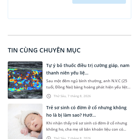
TIN CÙNG CHUYÊN MỤC
Tự ý bỏ thuốc điều trị cường giáp, nam
thanh niên yếu liệ...
Sau một đêm ngủ bình thường, anh N.V.C (25
tuổi, Đồng Nai) bàng hoàng phát hiện yếu liệt 2
chân, không thể vận động đi lại được. Kết quả
Thứ Sáu, 7 tháng 8, 2026
thăm khám tại Phòng khám Đa khoa
MEDLATEC Thanh Xuân cho thấy: bệnh nhân bị
Trẻ sơ sinh có đờm ở cổ nhưng không
hạ Kali máu mức độ nặng - một biến chứng
ho là bị làm sao? Hướ...
nguy hiểm do bệnh Basedow (cường giáp) mà
Khi nhận thấy trẻ sơ sinh có đờm ở cổ nhưng
anh đã chủ quan tự ý bỏ điều trị.
không ho, cha mẹ sẽ băn khoăn liệu con có
đang mắc bệnh đường hô hấp hay không.
Thứ Sáu, 7 tháng 8, 2026