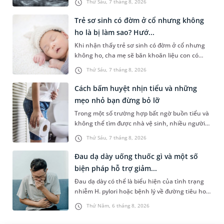
Thứ Sáu, 7 tháng 8, 2026
thăm khám tại Phòng...
Trẻ sơ sinh có đờm ở cổ nhưng không
ho là bị làm sao? Hướ...
Khi nhận thấy trẻ sơ sinh có đờm ở cổ nhưng
không ho, cha mẹ sẽ băn khoăn liệu con có
đang mắc bệnh đường hô hấp hay không.
Thứ Sáu, 7 tháng 8, 2026
Những chia sẻ dưới đây sẽ giúp ch...
Cách bấm huyệt nhịn tiểu và những
mẹo nhỏ bạn đừng bỏ lỡ
Trong một số trường hợp bất ngờ buồn tiểu và
không thể tìm được nhà vệ sinh, nhiều người
đã áp dụng phương pháp bấm huyệt nhịn tiểu.
Thứ Sáu, 7 tháng 8, 2026
Vậy cách bấm huyệt nhịn...
Đau dạ dày uống thuốc gì và một số
biện pháp hỗ trợ giảm...
Đau dạ dày có thể là biểu hiện của tình trạng
nhiễm H. pylori hoặc bệnh lý về đường tiêu hoá
khác. Dựa theo nguyên nhân cụ thể, bác sĩ sẽ
Thứ Năm, 6 tháng 8, 2026
cân nhắc chỉ định p...