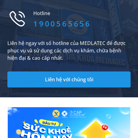
thuốc phù hợp để kiểm soát bệnh hiệu quả.
Vậy viêm đường tiết niệu ở nữ uống thuốc gì và
Hotline
cần lưu ý những gì trong quá trình điều trị? Hãy
cùng tìm hiểu trong bài viết dưới đây.
1900565656
Liên hệ ngay với số hotline của MEDLATEC để được
phục vụ và sử dụng các dịch vụ khám, chữa bệnh
hiện đại & cao cấp nhất.
Liên hệ với chúng tôi