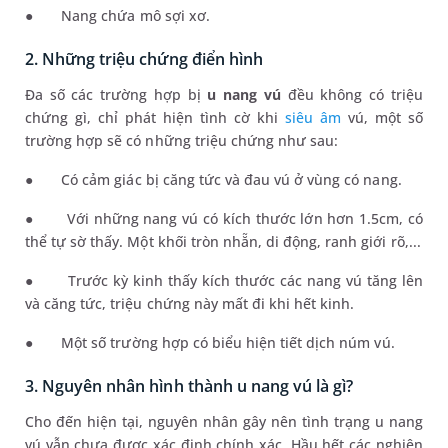
●
Nang chứa mô sợi xơ.
2. Những triệu chứng điển hình
Đa số các trường hợp bị
u nang vú
đều không có triệu
chứng gì, chỉ phát hiện tình cờ khi
siêu âm
vú, một số
trường hợp sẽ có những triệu chứng như sau:
●
Có cảm giác bị căng tức và đau vú ở vùng có nang.
●
Với những nang vú có kích thước lớn hơn 1.5cm, có
thể tự sờ thấy. Một khối tròn nhẵn, di động, ranh giới rõ,...
●
Trước kỳ kinh thấy kích thước các nang vú tăng lên
và căng tức, triệu chứng này mất đi khi hết kinh.
●
Một số trường hợp có biểu hiện tiết dịch núm vú.
3. Nguyên nhân hình thành u nang vú là gì?
Cho đến hiện tại, nguyên nhân gây nên tình trạng u nang
vú vẫn chưa được xác định chính xác. Hầu hết các nghiên