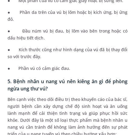
●
Một phần của vú có cảm giác giày hoặc bị sưng lên.
●
Phần da trên của vú bị lõm hoặc bị kích ứng, bị ửng
đỏ.
●
Đầu núm vú bị đau, bị lõm vào bên trong hoặc có
dấu hiệu tiết dịch.
●
Kích thước cũng như hình dạng của vú đã bị thay đổi
so với trước đây.
●
Phần vú có cảm giác đau.
5. Bệnh nhân u nang vú nên kiêng ăn gì để phòng
ngừa ung thư vú?
Bên cạnh việc theo dõi điều trị theo khuyến cáo của bác sĩ,
người bệnh cần xây dựng chế độ sinh hoạt và ăn uống
lành mạnh để cải thiện tình trạng và giúp phục hồi sức
khỏe. Dưới đây là một số loại thực phẩm mà bệnh nhân u
nang vú cần tránh để không làm ảnh hưởng đến sự phát
triển của u nang tuyến vú theo chiều hướng xấu hơn: