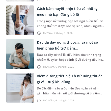
Những chia sẻ dưới đây sẽ giúp cha mẹ hiểu
thêm về nguyên nhân gây nên tình trạng này
Cách bấm huyệt nhịn tiểu và những
và cách xử trí an toàn để giúp bé dễ chịu, tránh
mẹo nhỏ bạn đừng bỏ lỡ
gặp phải vấn đề nguy hại cho sức khỏe.
Trong một số trường hợp bất ngờ buồn tiểu và
không thể tìm được nhà vệ sinh, nhiều người
đã áp dụng phương pháp bấm huyệt nhịn tiểu.
Thứ Sáu, 7 tháng 8, 2026
Vậy cách bấm huyệt nhịn tiểu được thực hiện
như thế nào? Dưới đây là thông tin tham khảo
Đau dạ dày uống thuốc gì và một số
và một số lưu ý dành cho bạn.
biện pháp hỗ trợ giảm...
Đau dạ dày có thể là biểu hiện của tình trạng
nhiễm H. pylori hoặc bệnh lý về đường tiêu hoá
khác. Dựa theo nguyên nhân cụ thể, bác sĩ sẽ
Thứ Năm, 6 tháng 8, 2026
cân nhắc chỉ định phương pháp điều trị, loại
thuốc giảm đau phù hợp. Nếu chưa biết người
Viêm đường tiết niệu ở nữ uống thuốc
bị đau dạ dày uống thuốc gì, bạn đọc có thể
gì và lưu ý khi dùng...
tham khảo thông tin trong bài viết sau.
Do đặc điểm cấu trúc niệu đạo ngắn và nằm
gần hậu môn nên nữ giới thường dễ bị viêm
đường tiết niệu hơn nam giới. Tùy theo nguyên
Thứ Năm, 6 tháng 8, 2026
nhân, mức độ nhiễm trùng và tình trạng sức
khỏe của người bệnh, bác sĩ sẽ chỉ định các loại