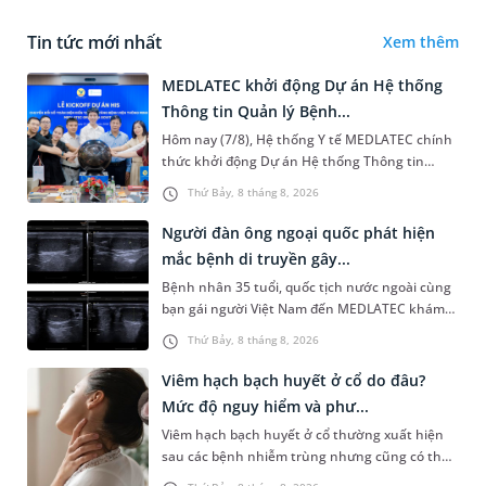
Tin tức mới nhất
Xem thêm
MEDLATEC khởi động Dự án Hệ thống
Thông tin Quản lý Bệnh...
Hôm nay (7/8), Hệ thống Y tế MEDLATEC chính
thức khởi động Dự án Hệ thống Thông tin
Quản lý Bệnh viện (HIS - Hospital Information
Thứ Bảy, 8 tháng 8, 2026
System) giai đoạn mới. Dự á...
Người đàn ông ngoại quốc phát hiện
mắc bệnh di truyền gây...
Bệnh nhân 35 tuổi, quốc tịch nước ngoài cùng
bạn gái người Việt Nam đến MEDLATEC khám
sức khỏe tiền hôn nhân. Qua thăm khám và
Thứ Bảy, 8 tháng 8, 2026
làm các xét nghiệm chuyên sâu,...
Viêm hạch bạch huyết ở cổ do đâu?
Mức độ nguy hiểm và phư...
Viêm hạch bạch huyết ở cổ thường xuất hiện
sau các bệnh nhiễm trùng nhưng cũng có thể
liên quan đến lao hạch hoặc ung thư. Để tìm