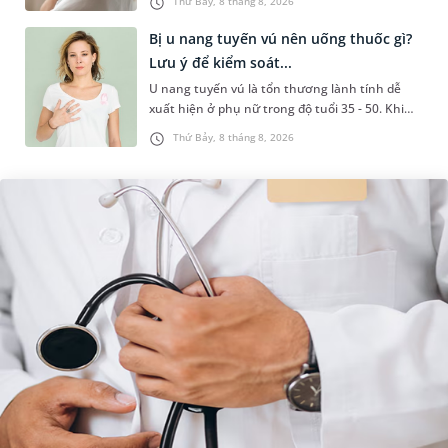
Thứ Bảy, 8 tháng 8, 2026
hiểu nguyên nhân gây viêm,...
Bị u nang tuyến vú nên uống thuốc gì?
Lưu ý để kiểm soát...
U nang tuyến vú là tổn thương lành tính dễ
xuất hiện ở phụ nữ trong độ tuổi 35 - 50. Khi
được chẩn đoán mắc bệnh, nhiều người
Thứ Bảy, 8 tháng 8, 2026
thường băn khoăn u nang tuyến v...