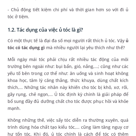
- Chủ động tiết kiệm chi phí và thời gian hơn so với đi ủ
tóc ở tiệm.
1.2. Tác dụng của việc ủ tóc là gì?
Có một thực tế là đại đa số mọi người rất thích ủ tóc. Vậy
ủ
tóc có tác dụng gì
mà nhiều người lại yêu thích như thế?
Mỗi ngày mái tóc phải chịu rất nhiều tác động của môi
trường bên ngoài như: bụi bẩn, gió, nắng,...; cũng như các
yếu tố bên trong cơ thể như: ăn uống và sinh hoạt không
khoa học, tâm lý căng thẳng, thức khuya, dùng chất kích
thích,... Những tác nhân này khiến cho tóc bị khô, xơ, rối,
gãy rụng, chẻ ngọn,... Ủ tóc định kỳ chính là giải pháp để
bổ sung đầy đủ dưỡng chất cho tóc được phục hồi và khỏe
mạnh.
Không những thế, việc sấy tóc diễn ra thường xuyên, quá
trình dùng hóa chất tạo kiểu tóc,... cũng làm tăng nguy cơ
hư tổn tóc. Khi đó, ủ tóc chính là cách để tóc có thêm