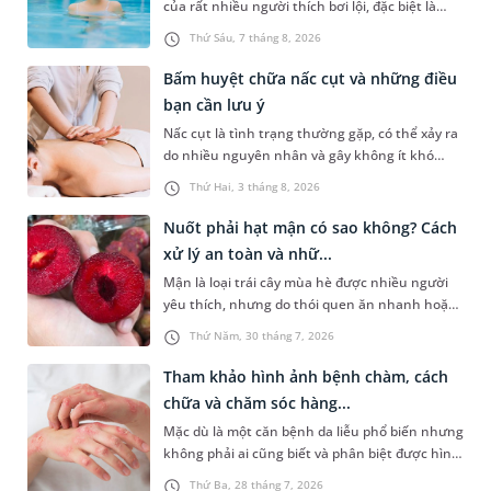
của rất nhiều người thích bơi lội, đặc biệt là
những trường hợp thường xuyên bơi ở những
Thứ Sáu, 7 tháng 8, 2026
hồ bơi nhân tạo. Bài viết dưới đây sẽ giúp bạn
hiểu rõ hơn về biểu hiện dị ứng với clo có trong
Bấm huyệt chữa nấc cụt và những điều
nước hồ bơi và một số cách xử trí hiệu quả để
bạn cần lưu ý
bảo vệ làn da của bạn.
Nấc cụt là tình trạng thường gặp, có thể xảy ra
do nhiều nguyên nhân và gây không ít khó
chịu. Bấm huyệt chữa nấc cụt là một trong
Thứ Hai, 3 tháng 8, 2026
những phương pháp được nhiều người tìm
hiểu để hỗ trợ tình trạng này. Mời bạn cùng
Nuốt phải hạt mận có sao không? Cách
tìm hiểu sâu hơn về phương pháp chữa nấc cụt
xử lý an toàn và nhữ...
này trong bài viết dưới đây.
Mận là loại trái cây mùa hè được nhiều người
yêu thích, nhưng do thói quen ăn nhanh hoặc
sơ suất, không ít người đã vô tình nuốt phải
Thứ Năm, 30 tháng 7, 2026
hạt mận. Cấu tạo hạt mận thường cứng, có hai
đầu nhọn nên khi đi vào đường tiêu hóa rất dễ
Tham khảo hình ảnh bệnh chàm, cách
gây ra tâm lý hoang mang, lo lắng cho người
chữa và chăm sóc hàng...
gặp phải. Bài viết dưới đây sẽ giải đáp chi tiết
Mặc dù là một căn bệnh da liễu phổ biến nhưng
giúp bạn thắc mắc nuốt phải hạt mận có sao
không phải ai cũng biết và phân biệt được hình
không dưới góc nhìn y khoa và hướng dẫn cách
ảnh bệnh chàm ở từng thể. Bài viết sau sẽ giúp
xử trí an toàn, kịp thời nhất.
Thứ Ba, 28 tháng 7, 2026