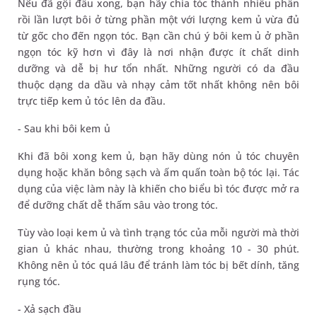
Nếu đã gội đầu xong, bạn hãy chia tóc thành nhiều phần
rồi lần lượt bôi ở từng phần một với lượng kem ủ vừa đủ
từ gốc cho đến ngọn tóc. Bạn cần chú ý bôi kem ủ ở phần
ngọn tóc kỹ hơn vì đây là nơi nhận được ít chất dinh
dưỡng và dễ bị hư tổn nhất. Những người có da đầu
thuộc dạng da dầu và nhạy cảm tốt nhất không nên bôi
trực tiếp kem ủ tóc lên da đầu.
- Sau khi bôi kem ủ
Khi đã bôi xong kem ủ, bạn hãy dùng nón ủ tóc chuyên
dụng hoặc khăn bông sạch và ấm quấn toàn bộ tóc lại. Tác
dụng của việc làm này là khiến cho biểu bì tóc được mở ra
để dưỡng chất dễ thấm sâu vào trong tóc.
Tùy vào loại kem ủ và tình trạng tóc của mỗi người mà thời
gian ủ khác nhau, thường trong khoảng 10 - 30 phút.
Không nên ủ tóc quá lâu để tránh làm tóc bị bết dính, tăng
rụng tóc.
- Xả sạch đầu