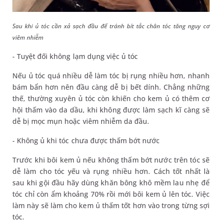
Sau khi ủ tóc cần xả sạch đầu để tránh bít tắc chân tóc tăng nguy cơ
viêm nhiễm
- Tuyệt đối không lạm dụng việc ủ tóc
Nếu ủ tóc quá nhiều dễ làm tóc bị rụng nhiều hơn, nhanh
bám bẩn hơn nên đầu càng dễ bị bết dính. Chẳng những
thế, thường xuyên ủ tóc còn khiến cho kem ủ có thêm cơ
hội thấm vào da dầu, khi không được làm sạch kĩ càng sẽ
dễ bị mọc mụn hoặc viêm nhiễm da đầu.
- Không ủ khi tóc chưa được thấm bớt nước
Trước khi bôi kem ủ nếu không thấm bớt nước trên tóc sẽ
dễ làm cho tóc yếu và rụng nhiều hơn. Cách tốt nhất là
sau khi gội đầu hãy dùng khăn bông khô mềm lau nhẹ để
tóc chỉ còn ẩm khoảng 70% rồi mới bôi kem ủ lên tóc. Việc
làm này sẽ làm cho kem ủ thấm tốt hơn vào trong từng sợi
tóc.