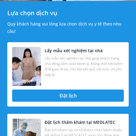
Lựa chọn dịch vụ
Quý khách hàng vui lòng lựa chọn dịch vụ y tế theo nhu
cầu!
Lấy mẫu xét nghiệm tại nhà
Lấy mẫu xét nghiệm tại nhà giúp khách hàng
chủ động tầm soát bệnh lý. Đồng thời tiết kiệm
thời gian đi lại, chờ đợi kết quả với mức chi phí
hợp lý.
Đặt lịch
Đặt lịch thăm khám tại MEDLATEC
Đặt lịch khám tại cơ sở khám chữa bệnh thuộc
Hệ thống Y tế MEDLATEC giúp chủ động thời