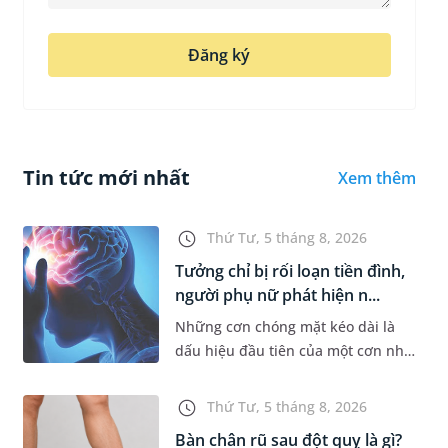
Đăng ký
Tin tức mới nhất
Xem thêm
Thứ Tư, 5 tháng 8, 2026
Tưởng chỉ bị rối loạn tiền đình,
người phụ nữ phát hiện n...
Những cơn chóng mặt kéo dài là
dấu hiệu đầu tiên của một cơn nhồi
máu não cấp mà người bệnh không
hề hay biết. Tại BVĐK MEDLATEC,
Thứ Tư, 5 tháng 8, 2026
chiến lược chẩn đoán chính...
Bàn chân rũ sau đột quỵ là gì?