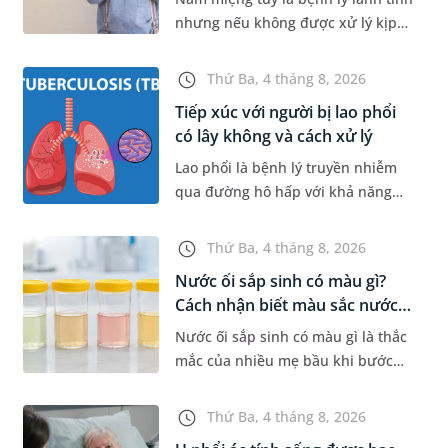
nhưng nếu không được xử lý kịp
thời sẽ gây đau rát, khiến trẻ quấy
khóc và bỏ ăn, bỏ bú. Để giúp con
Thứ Ba, 4 tháng 8, 2026
nhanh chóng khỏi bệnh...
Tiếp xúc với người bị lao phổi
có lây không và cách xử lý
Lao phổi là bệnh lý truyền nhiễm
qua đường hô hấp với khả năng
phát tán vi khuẩn rất cao trong
cộng đồng nếu không được kiểm
Thứ Ba, 4 tháng 8, 2026
soát tốt. Vậy khi tiếp xúc với n...
Nước ối sắp sinh có màu gì?
Cách nhận biết màu sắc nước
ố...
Nước ối sắp sinh có màu gì là thắc
mắc của nhiều mẹ bầu khi bước
vào những tuần cuối thai kỳ. Việc
nhận biết đặc điểm của nước ối khi
Thứ Ba, 4 tháng 8, 2026
vỡ, bao gồm màu sắc, mù...