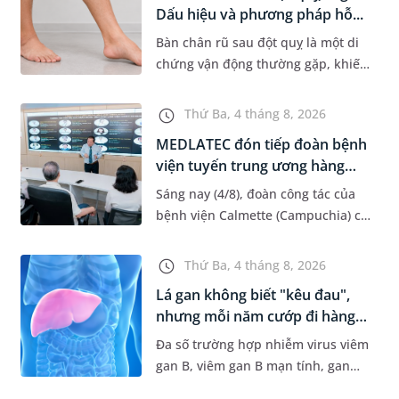
Dấu hiệu và phương pháp hỗ...
Bàn chân rũ sau đột quỵ là một di
chứng vận động thường gặp, khiến
người bệnh khó nâng bàn chân khi
đi lại, làm tăng nguy cơ vấp ngã và
Thứ Ba, 4 tháng 8, 2026
ảnh hưởng đến khả năn...
MEDLATEC đón tiếp đoàn bệnh
viện tuyến trung ương hàng
đầ...
Sáng nay (4/8), đoàn công tác của
bệnh viện Calmette (Campuchia) có
chuyến gặp mặt, tham quan và làm
việc tại Hệ thống Y tế MEDLATEC.
Thứ Ba, 4 tháng 8, 2026
Chuyến thăm quan góp ph...
Lá gan không biết "kêu đau",
nhưng mỗi năm cướp đi hàng
t...
Đa số trường hợp nhiễm virus viêm
gan B, viêm gan B mạn tính, gan
nhiễm mỡ... thường có dấu hiệu