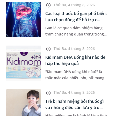
mờ nhạt, hoặc không có dấu hiệu.
Thứ Ba, 4 tháng 8, 2026
Đây có thể là con đường dẫn...
Các loại thuốc bổ gan phổ biến:
Lựa chọn đúng để hỗ trợ c...
Gan là cơ quan đảm nhiệm hàng
trăm chức năng quan trọng trong
cơ thể, từ chuyển hóa dinh dưỡng,
thải độc đến tổng hợp các chất cần
Thứ Ba, 4 tháng 8, 2026
thiết cho sự sống. Với mon...
Kidimam DHA uống khi nào để
hấp thu hiệu quả
"Kidimam DHA uống khi nào?" là
thắc mắc của nhiều phụ nữ mang
thai và mẹ đang cho con bú khi lựa
chọn sản phẩm bổ sung DHA. Bên
Thứ Ba, 4 tháng 8, 2026
cạnh việc chọn đúng sản phẩm,...
Trẻ bị nấm miệng bôi thuốc gì
và những điều cần lưu ý tro...
Nấm miệng tuy là bệnh lý lành tính