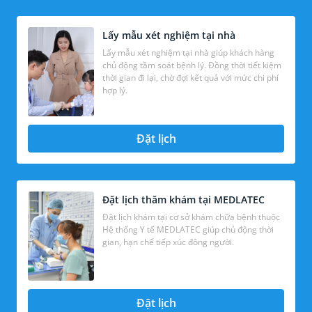
Lấy mẫu xét nghiệm tại nhà
Lấy mẫu xét nghiệm tại nhà giúp khách hàng
chủ động tầm soát bệnh lý. Đồng thời tiết kiệm
thời gian đi lại, chờ đợi kết quả với mức chi phí
hợp lý.
Đặt lịch
Đặt lịch thăm khám tại MEDLATEC
Đặt lịch khám tại cơ sở khám chữa bệnh thuộc
Hệ thống Y tế MEDLATEC giúp chủ động thời
gian, hạn chế tiếp xúc đông người.
Đặt lịch