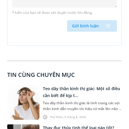
Ý kiến của bạn sẽ được xét duyệt trước khi đăng.
Gửi bình luận
TIN CÙNG CHUYÊN MỤC
Teo dây thần kinh thị giác: Một số điều
cần biết để kịp t...
Teo dây thần kinh thị giác là tình trạng các sợi
thần kinh dẫn truyền tín hiệu từ mắt lên não bị
tổn thương và dần mất đi chức năng hoạt
Thứ Năm, 6 tháng 8, 2026
động. Nếu điều trị muộn, thị lực có nguy cơ
không thể phục hồi. Bài viết sau sẽ giúp bạn
Thay đục thủy tinh thể loại nào tốt?