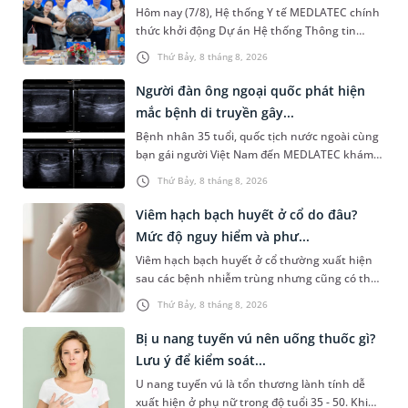
Hôm nay (7/8), Hệ thống Y tế MEDLATEC chính
thức khởi động Dự án Hệ thống Thông tin
Quản lý Bệnh viện (HIS - Hospital Information
Thứ Bảy, 8 tháng 8, 2026
System) giai đoạn mới. Dự á...
Người đàn ông ngoại quốc phát hiện
mắc bệnh di truyền gây...
Bệnh nhân 35 tuổi, quốc tịch nước ngoài cùng
bạn gái người Việt Nam đến MEDLATEC khám
sức khỏe tiền hôn nhân. Qua thăm khám và
Thứ Bảy, 8 tháng 8, 2026
làm các xét nghiệm chuyên sâu,...
Viêm hạch bạch huyết ở cổ do đâu?
Mức độ nguy hiểm và phư...
Viêm hạch bạch huyết ở cổ thường xuất hiện
sau các bệnh nhiễm trùng nhưng cũng có thể
liên quan đến lao hạch hoặc ung thư. Để tìm
Thứ Bảy, 8 tháng 8, 2026
hiểu nguyên nhân gây viêm,...
Bị u nang tuyến vú nên uống thuốc gì?
Lưu ý để kiểm soát...
U nang tuyến vú là tổn thương lành tính dễ
xuất hiện ở phụ nữ trong độ tuổi 35 - 50. Khi