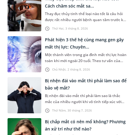
hiểu thêm để nhận diện sớm căn bệnh này, kịp
Cách chăm sóc mắt sa...
thời thăm khám để tìm phương án đồng thời
Thay đục thủy tinh thể loại nào tốt là câu hỏi
bảo vệ thị lực tốt nhất.
được rất nhiều người bệnh quan tâm trước khi
quyết định phẫu thuật. Thực tế không có loại
Thứ Hai, 3 tháng 8, 2026
thủy tinh thể nhân tạo nào phù hợp với mọi
bệnh nhân. Việc lựa chọn thủy tinh thể phù
Phát hiện 3 thế hệ cùng mang gen gây
hợp cần dựa trên nhiều yếu tố. Bài viết sau sẽ
mất thị lực: Chuyên...
giúp bạn hiểu rõ hơn về các loại thủy tinh thể
Một thành viên trong gia đình mất thị lực hoàn
nhân tạo, cách lựa chọn phù hợp và chăm sóc
toàn khi mới ngoài 20 tuổi. Theo tư vấn của
mắt sau phẫu thuật để khôi phục thị lực tối ưu.
chuyên gia Di truyền, ba thế hệ trong gia đình
Chủ Nhật, 2 tháng 8, 2026
cùng thực hiện xét nghiệm di truyền và bất
ngờ phát hiện đều mang biến thể gây bệnh
Bị nhện đái vào mắt thì phải làm sao để
thần kinh thị giác di truyền Leber (LHON). Tuy
bảo vệ mắt?
cùng mang một biến thể gây bệnh, nhưng
Bị nhện đái vào mắt thì phải làm sao là thắc
nguy cơ biểu hiện bệnh và khả năng di truyền
mắc của nhiều người khi vô tình tiếp xúc với
cho con của mỗi người lại hoàn toàn khác
loài động vật này. Trên thực tế, “nhện đái vào
nhau.
Thứ Năm, 30 tháng 7, 2026
mắt” chỉ là cách gọi dân gian và chưa có bằng
chứng khoa học chứng minh nhện có thể “đái”
Bị chắp mắt có nên mổ không? Phương
vào mắt người. Bài viết dưới đây sẽ giúp bạn
án xử trí như thế nào?
biết cách xử trí khi chẳng may tiếp xúc với dịch