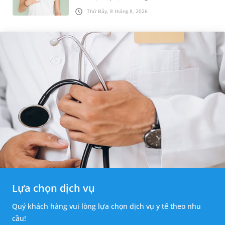
được chẩn đoán mắc bệnh, nhiều người
Thứ Bảy, 8 tháng 8, 2026
thường băn khoăn u nang tuyến v...
Lựa chọn dịch vụ
Quý khách hàng vui lòng lựa chọn dịch vụ y tế theo nhu
cầu!