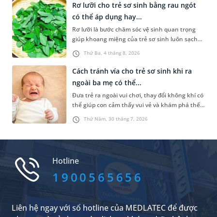
con vững vàng tự lập từ nhỏ mà còn là chiếc
Rơ lưỡi cho trẻ sơ sinh bằng rau ngót
khiên bảo vệ con an toàn khi bắt đầu bước ra
có thể áp dụng hay...
khám phá thế giới xung quanh.
Rơ lưỡi là bước chăm sóc vệ sinh quan trọng
giúp khoang miệng của trẻ sơ sinh luôn sạch
sẽ, hạn chế cặn sữa tích tụ và giảm nguy cơ
Thứ Ba, 4 tháng 8, 2026
nấm miệng. Để thực hiện điều này, không ít
cha mẹ tìm đến cách rơ lưỡi cho trẻ sơ sinh
Cách tránh vía cho trẻ sơ sinh khi ra
bằng rau ngót. Vậy đây có phải là phương pháp
ngoài ba mẹ có thể...
nên áp dụng không? Bài viết sau sẽ giúp cha
Đưa trẻ ra ngoài vui chơi, thay đổi không khí có
mẹ có thêm thông tin để chủ động chăm sóc
thể giúp con cảm thấy vui vẻ và khám phá thế
khoang miệng cho trẻ đúng cách.
giới xung quanh. Tuy nhiên, nhiều cha mẹ vẫn
Thứ Năm, 30 tháng 7, 2026
lo lắng khi trẻ quấy khóc, bỏ bú hoặc ngủ
không ngon sau khi đi ra ngoài và cho rằng con
đã bị “phải vía”. Vậy thực tế có hiện tượng này
không và nên áp dụng các cách tránh vía cho
Hotline
trẻ sơ sinh khi ra ngoài như thế nào để bé luôn
khỏe mạnh?
1900565656
Liên hệ ngay với số hotline của MEDLATEC để được