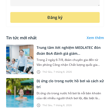
Đăng ký
Tin tức mới nhất
Xem thêm
Trung tâm Xét nghiệm MEDLATEC đón
đoàn BoA đánh giá giám...
Trong 2 ngày 6-7/8, đoàn chuyên gia đến từ
Văn phòng Công nhận Chất lượng quốc gia
(BoA) đã ghi nhận và đánh giá cao nỗ lực duy trì
Thứ Sáu, 7 tháng 8, 2026
hệ thống quản lý chất lượ...
Dị ứng clo trong nước hồ bơi và cách xử
trí
Dị ứng clo trong nước hồ bơi là nỗi băn khoăn
của rất nhiều người thích bơi lội, đặc biệt là
những trường hợp thường xuyên bơi ở những
Thứ Sáu, 7 tháng 8, 2026
hồ bơi nhân tạo. Bài v...