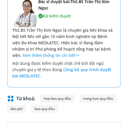
Bác sĩ duyệt bài:ThS.BS Trần Thị Kim
Ngọc
Đã kiểm duyệt
ThS.BS Trần Thị Kim Ngọc là chuyên gia Nhi khoa và
Nội tiết Nhi với gần 10 năm kinh nghiệm tại Bệnh
viện Đa khoa MEDLATEC. Hiện bác sĩ đang đảm
nhiệm vị trí Phó phòng Kế hoạch tổng hợp tại bệnh
viện.
Xem thêm thông tin chi tiết>>
Nội dung được kiểm duyệt chặt chẽ bởi đội ngũ
chuyên gia y tế theo đúng
Công bố quy trình duyệt
bài MEDLATEC.
Từ khoá:
hẹp bao quy đầu
nong bao quy đầu
béo phì
bao quy đầu