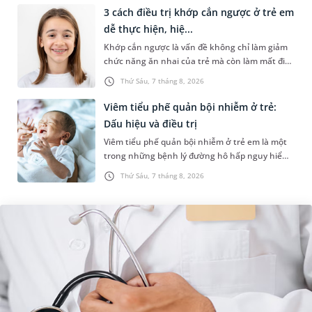
3 cách điều trị khớp cắn ngược ở trẻ em
dễ thực hiện, hiệ...
Khớp cắn ngược là vấn đề không chỉ làm giảm
chức năng ăn nhai của trẻ mà còn làm mất đi
sự cân đối của khuôn mặt. Do đó, cần khắc
Thứ Sáu, 7 tháng 8, 2026
phục sớm tình trạng này để...
Viêm tiểu phế quản bội nhiễm ở trẻ:
Dấu hiệu và điều trị
Viêm tiểu phế quản bội nhiễm ở trẻ em là một
trong những bệnh lý đường hô hấp nguy hiểm,
thường bùng phát vào thời điểm giao mùa. Khi
Thứ Sáu, 7 tháng 8, 2026
những tổn thương ban đầ...