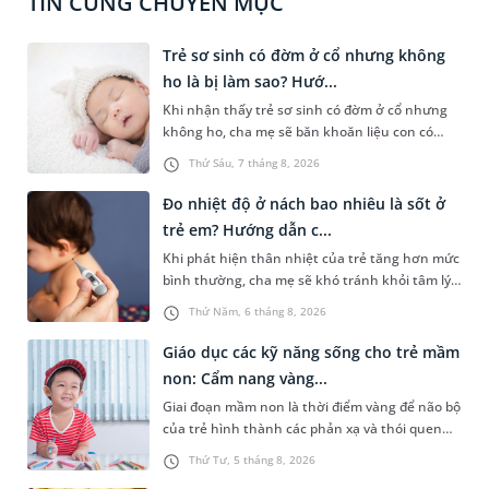
TIN CÙNG CHUYÊN MỤC
Trẻ sơ sinh có đờm ở cổ nhưng không
ho là bị làm sao? Hướ...
Khi nhận thấy trẻ sơ sinh có đờm ở cổ nhưng
không ho, cha mẹ sẽ băn khoăn liệu con có
đang mắc bệnh đường hô hấp hay không.
Thứ Sáu, 7 tháng 8, 2026
Những chia sẻ dưới đây sẽ giúp cha mẹ hiểu
thêm về nguyên nhân gây nên tình trạng này
Đo nhiệt độ ở nách bao nhiêu là sốt ở
và cách xử trí an toàn để giúp bé dễ chịu, tránh
trẻ em? Hướng dẫn c...
gặp phải vấn đề nguy hại cho sức khỏe.
Khi phát hiện thân nhiệt của trẻ tăng hơn mức
bình thường, cha mẹ sẽ khó tránh khỏi tâm lý
lo lắng. Tuy nhiên, không phải ai cũng biết đo
Thứ Năm, 6 tháng 8, 2026
nhiệt độ ở nách bao nhiêu là sốt ở trẻ em và
cách chăm sóc trẻ sốt sao cho an toàn. Những
Giáo dục các kỹ năng sống cho trẻ mầm
chia sẻ dưới đây sẽ cùng cha mẹ tìm hiểu vấn
non: Cẩm nang vàng...
đề này để giúp bé nhanh hồi phục và phòng
Giai đoạn mầm non là thời điểm vàng để não bộ
ngừa nguy cơ xảy ra biến chứng.
của trẻ hình thành các phản xạ và thói quen
hành vi nền tảng. Việc trang bị sớm các kỹ
Thứ Tư, 5 tháng 8, 2026
năng sống cho trẻ mầm non không chỉ giúp