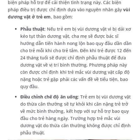
biện pháp hỗ trợ để cải thiện tình trạng này. Các biện
pháp điều trị được chỉ định dựa vào nguyên nhân gây
vùi
dương vật ở trẻ em
, bao gồm:
Phẫu thuật
: Nếu trẻ em bị vùi dương vật vì bị dải xơ
kéo tụt thân dương vật, cha mẹ sẽ được bác sĩ
hướng dẫn tiến hành nong lộn bao quy đầu dần dần
cho trẻ mỗi khi cho trẻ tắm. Đến khi trẻ được 12 đến
24 tháng tuổi sẽ được chỉ định phẫu thuật để đưa
dương vật về vị trí bình thường. Phương pháp này
còn được chỉ định khi trẻ mắc vùi dương vật cấp độ
nặng hoặc trẻ gặp phải các vấn đề về tiểu tiện, bao
quy đầu.
Điều chỉnh chế độ ăn uống
: Trẻ em bị vùi dương vật
do thừa cân thường sẽ tự khỏi khi cân nặng trẻ trở
về mức bình thường, kết hợp với sự hỗ trợ bao quy
đầu cho trẻ hàng ngày. Trường hợp trẻ mắc vùi
dương vật do thừa cân thường không được chỉ định
phẫu thuật.