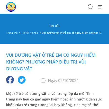
Search
Open
Menu
Tin tức
Trang chủ
Tin tức y khoa
Vùi dương vật ở trẻ em có nguy hiểm không? Phương pháp điều trị vùi dương vật
VÙI DƯƠNG VẬT Ở TRẺ EM CÓ NGUY HIỂM
KHÔNG? PHƯƠNG PHÁP ĐIỀU TRỊ VÙI
DƯƠNG VẬT
Ngày 02/10/2024
Một số trẻ có dương vật bị vùi trong lớp da mỡ. Tình
trạng này liệu có gây nguy hiểm hoặc ảnh hưởng đến sức
khỏe của trẻ trong tương lai hay không? Cha mẹ có thể