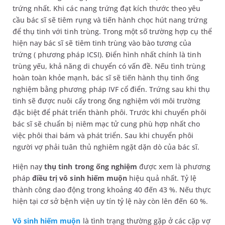
trứng nhất. Khi các nang trứng đạt kích thước theo yêu
cầu bác sĩ sẽ tiêm rụng và tiến hành chọc hút nang trứng
để thụ tinh với tinh trùng. Trong một số trường hợp cụ thể
hiện nay bác sĩ sẽ tiêm tinh trùng vào bào tương của
trứng ( phương pháp ICSI). Điển hình nhất chính là tinh
trùng yếu, khả năng di chuyển có vấn đề. Nếu tình trùng
hoàn toàn khỏe mạnh, bác sĩ sẽ tiến hành thụ tinh ống
nghiệm bằng phương pháp IVF cổ điển. Trứng sau khi thụ
tinh sẽ được nuôi cấy trong ống nghiệm với môi trường
đặc biệt để phát triển thành phôi. Trước khi chuyển phôi
bác sĩ sẽ chuẩn bị niêm mạc tử cung phù hợp nhất cho
việc phôi thai bám và phát triển. Sau khi chuyển phôi
người vợ phải tuân thủ nghiêm ngặt dặn dò của bác sĩ.
Hiện nay
thụ tinh trong ống nghiệm
được xem là phương
pháp
điều trị vô sinh hiếm muộn
hiệu quả nhất. Tỷ lệ
thành công dao động trong khoảng 40 đến 43 %. Nếu thực
hiện tại cơ sở bệnh viện uy tín tỷ lệ này còn lên đến 60 %.
Vô sinh hiếm muộn
là tình trạng thường gặp ở các cặp vợ