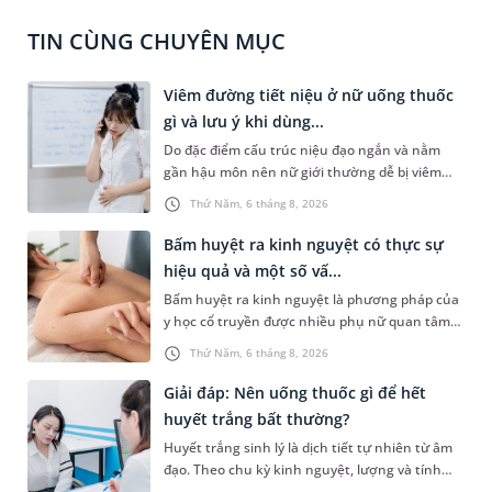
TIN CÙNG CHUYÊN MỤC
Viêm đường tiết niệu ở nữ uống thuốc
gì và lưu ý khi dùng...
Do đặc điểm cấu trúc niệu đạo ngắn và nằm
gần hậu môn nên nữ giới thường dễ bị viêm
đường tiết niệu hơn nam giới. Tùy theo nguyên
Thứ Năm, 6 tháng 8, 2026
nhân, mức độ nhiễm trùng và tình trạng sức
khỏe của người bệnh, bác sĩ sẽ chỉ định các loại
Bấm huyệt ra kinh nguyệt có thực sự
thuốc phù hợp để kiểm soát bệnh hiệu quả.
hiệu quả và một số vấ...
Vậy viêm đường tiết niệu ở nữ uống thuốc gì và
Bấm huyệt ra kinh nguyệt là phương pháp của
cần lưu ý những gì trong quá trình điều trị? Hãy
y học cổ truyền được nhiều phụ nữ quan tâm
cùng tìm hiểu trong bài viết dưới đây.
khi gặp tình trạng chậm kinh hoặc kinh nguyệt
Thứ Năm, 6 tháng 8, 2026
không đều. Vậy phương pháp này có mang lại
hiệu quả như mong đợi không, thực hiện ra
Giải đáp: Nên uống thuốc gì để hết
sao và cần lưu ý những gì để đảm bảo an toàn?
huyết trắng bất thường?
Huyết trắng sinh lý là dịch tiết tự nhiên từ âm
đạo. Theo chu kỳ kinh nguyệt, lượng và tính
chất của dạng dịch tiết âm đạo này có thể thay