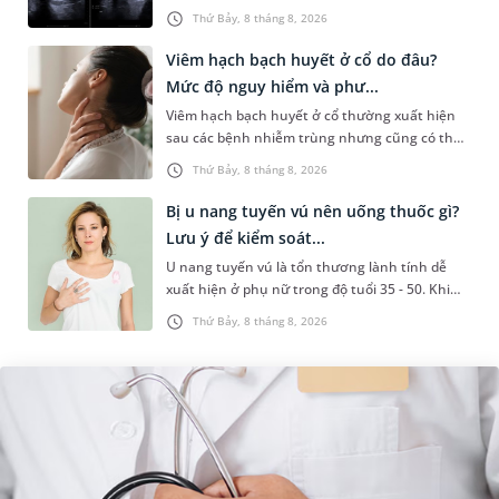
sức khỏe tiền hôn nhân. Qua thăm khám và
Thứ Bảy, 8 tháng 8, 2026
làm các xét nghiệm chuyên sâu,...
Viêm hạch bạch huyết ở cổ do đâu?
Mức độ nguy hiểm và phư...
Viêm hạch bạch huyết ở cổ thường xuất hiện
sau các bệnh nhiễm trùng nhưng cũng có thể
liên quan đến lao hạch hoặc ung thư. Để tìm
Thứ Bảy, 8 tháng 8, 2026
hiểu nguyên nhân gây viêm,...
Bị u nang tuyến vú nên uống thuốc gì?
Lưu ý để kiểm soát...
U nang tuyến vú là tổn thương lành tính dễ
xuất hiện ở phụ nữ trong độ tuổi 35 - 50. Khi
được chẩn đoán mắc bệnh, nhiều người
Thứ Bảy, 8 tháng 8, 2026
thường băn khoăn u nang tuyến v...