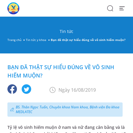
Search
Open
Menu
Tin tức
Trang chủ
Tin tức y khoa
Bạn đã thật sự hiểu đúng về vô sinh hiếm muộn?
BẠN ĐÃ THẬT SỰ HIỂU ĐÚNG VỀ VÔ SINH
HIẾM MUỘN?
Ngày 16/08/2019
BS. Thân Ngọc Tuấn, Chuyên khoa Nam khoa, Bệnh viện Đa khoa
MEDLATEC
Tỷ lệ vô sinh hiếm muộn ở nam và nữ đang cân bằng và là