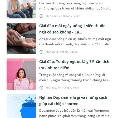
Các vấn đề trong cuộc sống hiện đại tạo ra
những áp lực rất lớn và khiến nhiều người rơi
vào trạng thái suy nghĩ quá mức hay suy diễn
Thứ Năm, 23 tháng 7, 2026
sự việc đến mức bị vướng vào những vòng xoáy
không hồi kết. Vấn đề này không chỉ gây ảnh
Giải đáp mỗi ngày uống 1 viên thuốc
hưởng đến tinh thần mà còn tác động tiêu cực
ngủ có sao không - Cả...
đến sức khỏe thể chất. Vậy suy diễn là gì? Dưới
Áp lực cuộc sống hiện đại khiến chứng mất ngủ
đây là câu trả lời cụ thể và một số lời khuyên
trở thành nỗi ám ảnh, đẩy nhiều người tìm đến
giúp bạn khắc phục vấn đề này và có một cuộc
thuốc an thần như một giải pháp vào mỗi đêm.
sống chất lượng, tích cực hơn.
Thứ Ba, 21 tháng 7, 2026
Tuy nhiên, việc sử dụng mỗi ngày uống 1 viên
thuốc ngủ có sao không, liệu có gây tác dụng
Giải đáp: Tư duy ngược là gì? Phân tích
phụ nào cho sức khỏe không? Bài viết sẽ chia
ưu - nhược điểm
sẻ chi tiết hơn về vấn đề này ngay sau đây.
Trong cuộc sống và công việc, khi những lối
mòn suy nghĩ thông thường khiến chúng ta rơi
vào bế tắc, một lối đi đột phá sẽ mở ra nếu bạn
Thứ Bảy, 18 tháng 7, 2026
biết cách lật ngược lại vấn đề hay còn gọi là tư
duy ngược. Vậy bản chất tư duy ngược là gì và
Nghiện Dopamine là gì và những cách
làm thế nào để ứng dụng phương pháp này
giúp cải thiện "hormo...
một cách khoa học nhằm bứt phá giới hạn của
Dopamine được biết đến là một loại "hormone
bản thân?
hạnh phúc" chi phối tâm trạng, động lực và tư