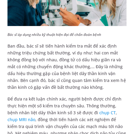
Bác sĩ áp dụng nhiều kỹ thuật hiện đại để chẩn đoán bệnh
Ban đầu, bác sĩ sẽ tiến hành kiểm tra mắt để xác định
những triệu chứng bất thường, ví dụ như: hai con mắt
không đồng bộ với nhau, đồng tử có dấu hiệu giãn ra và
mắt có những chuyển động khác thường,… Đây là những
dấu hiệu thường gặp của bệnh liệt dây thần kinh vận
nhãn. Bên cạnh đó, bác sĩ cũng quan tâm kiểm tra xem hệ
thần kinh có gặp vấn đề bất thường nào không.
Để đưa ra kết luận chính xác, người bệnh được chỉ định
thực hiện một số kiểm tra chuyên sâu. Thông thường,
bệnh nhân liệt dây thần kinh số 3 sẽ được đi
chụp CT
,
chụp MRI não
, đồng thời tiến hành các xét nghiệm để
kiểm tra quá trình vận chuyển của các mạch máu tới não
bộ. Xét nghiệm máu, phương pháp chọc dịch não tủy cũng