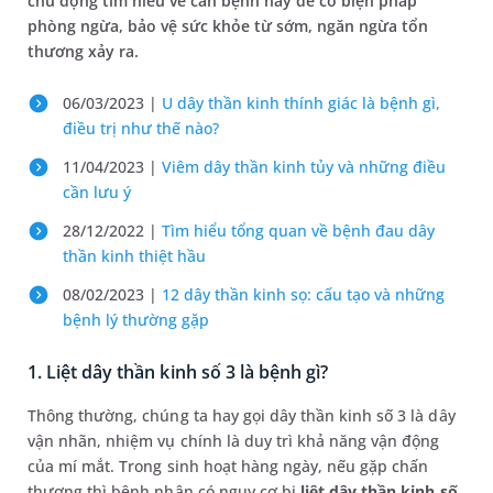
chủ động tìm hiểu về căn bệnh này để có biện pháp
phòng ngừa, bảo vệ sức khỏe từ sớm, ngăn ngừa tổn
thương xảy ra.
06/03/2023 |
U dây thần kinh thính giác là bệnh gì,
điều trị như thế nào?
11/04/2023 |
Viêm dây thần kinh tủy và những điều
cần lưu ý
28/12/2022 |
Tìm hiểu tổng quan về bệnh đau dây
thần kinh thiệt hầu
08/02/2023 |
12 dây thần kinh sọ: cấu tạo và những
bệnh lý thường gặp
1. Liệt dây thần kinh số 3 là bệnh gì?
Thông thường, chúng ta hay gọi dây thần kinh số 3 là dây
vận nhãn, nhiệm vụ chính là duy trì khả năng vận động
của mí mắt. Trong sinh hoạt hàng ngày, nếu gặp chấn
thương thì bệnh nhân có nguy cơ bị
liệt dây thần kinh số