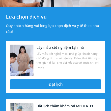
Lựa chọn dịch vụ
Quý khách hàng vui lòng lựa chọn dịch vụ y tế theo nhu
cầu!
Lấy mẫu xét nghiệm tại nhà
Lấy mẫu xét nghiệm tại nhà giúp khách hàng
chủ động tầm soát bệnh lý. Đồng thời tiết kiệm
thời gian đi lại, chờ đợi kết quả với mức chi phí
hợp lý.
Đặt lịch
Đặt lịch thăm khám tại MEDLATEC