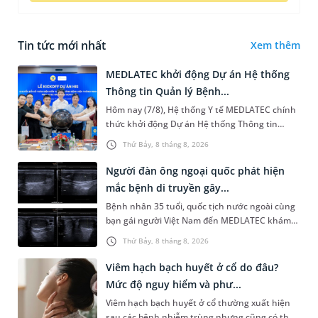
Tin tức mới nhất
Xem thêm
MEDLATEC khởi động Dự án Hệ thống
Thông tin Quản lý Bệnh...
Hôm nay (7/8), Hệ thống Y tế MEDLATEC chính
thức khởi động Dự án Hệ thống Thông tin
Quản lý Bệnh viện (HIS - Hospital Information
Thứ Bảy, 8 tháng 8, 2026
System) giai đoạn mới. Dự á...
Người đàn ông ngoại quốc phát hiện
mắc bệnh di truyền gây...
Bệnh nhân 35 tuổi, quốc tịch nước ngoài cùng
bạn gái người Việt Nam đến MEDLATEC khám
sức khỏe tiền hôn nhân. Qua thăm khám và
Thứ Bảy, 8 tháng 8, 2026
làm các xét nghiệm chuyên sâu,...
Viêm hạch bạch huyết ở cổ do đâu?
Mức độ nguy hiểm và phư...
Viêm hạch bạch huyết ở cổ thường xuất hiện
sau các bệnh nhiễm trùng nhưng cũng có thể