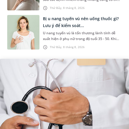
liên quan đến lao hạch hoặc ung thư. Để tìm
Thứ Bảy, 8 tháng 8, 2026
hiểu nguyên nhân gây viêm,...
Bị u nang tuyến vú nên uống thuốc gì?
Lưu ý để kiểm soát...
U nang tuyến vú là tổn thương lành tính dễ
xuất hiện ở phụ nữ trong độ tuổi 35 - 50. Khi
được chẩn đoán mắc bệnh, nhiều người
Thứ Bảy, 8 tháng 8, 2026
thường băn khoăn u nang tuyến v...