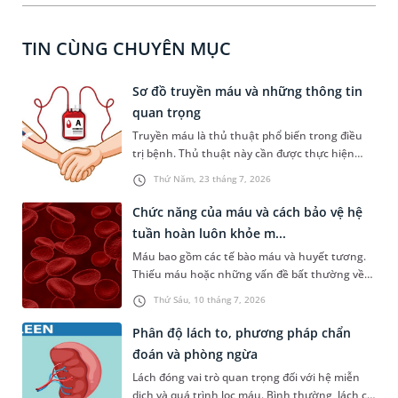
TIN CÙNG CHUYÊN MỤC
Sơ đồ truyền máu và những thông tin
quan trọng
Truyền máu là thủ thuật phổ biến trong điều
trị bệnh. Thủ thuật này cần được thực hiện
đúng theo quy trình và đòi hỏi sự chính xác
Thứ Năm, 23 tháng 7, 2026
tuyệt đối. Bất cứ một sai sót nào trong quá
trình truyền máu cũng có thể khiến người
Chức năng của máu và cách bảo vệ hệ
bệnh gặp nguy hiểm. Dưới đây là những thông
tuần hoàn luôn khỏe m...
tin cơ bản về sơ đồ truyền máu để bạn hiểu rõ
Máu bao gồm các tế bào máu và huyết tương.
hơn về vấn đề quan trọng này.
Thiếu máu hoặc những vấn đề bất thường về
máu có thể gây ra những vấn đề sức khỏe
Thứ Sáu, 10 tháng 7, 2026
nghiêm trọng. Bài viết dưới đây sẽ là những
thông tin chi tiết về chức năng của máu và một
Phân độ lách to, phương pháp chẩn
số gợi ý giúp hệ tuần hoàn luôn khỏe mạnh.
đoán và phòng ngừa
Lách đóng vai trò quan trọng đối với hệ miễn
dịch và quá trình lọc máu. Bình thường, lách có