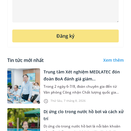
Đăng ký
Tin tức mới nhất
Xem thêm
Trung tâm Xét nghiệm MEDLATEC đón
đoàn BoA đánh giá giám...
Trong 2 ngày 6-7/8, đoàn chuyên gia đến từ
Văn phòng Công nhận Chất lượng quốc gia
(BoA) đã ghi nhận và đánh giá cao nỗ lực duy trì
Thứ Sáu, 7 tháng 8, 2026
hệ thống quản lý chất lượ...
Dị ứng clo trong nước hồ bơi và cách xử
trí
Dị ứng clo trong nước hồ bơi là nỗi băn khoăn