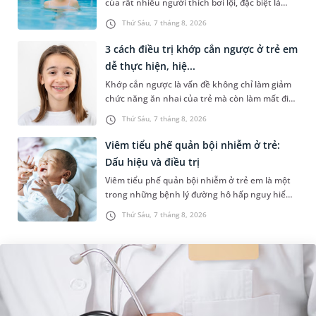
của rất nhiều người thích bơi lội, đặc biệt là
những trường hợp thường xuyên bơi ở những
Thứ Sáu, 7 tháng 8, 2026
hồ bơi nhân tạo. Bài v...
3 cách điều trị khớp cắn ngược ở trẻ em
dễ thực hiện, hiệ...
Khớp cắn ngược là vấn đề không chỉ làm giảm
chức năng ăn nhai của trẻ mà còn làm mất đi
sự cân đối của khuôn mặt. Do đó, cần khắc
Thứ Sáu, 7 tháng 8, 2026
phục sớm tình trạng này để...
Viêm tiểu phế quản bội nhiễm ở trẻ:
Dấu hiệu và điều trị
Viêm tiểu phế quản bội nhiễm ở trẻ em là một
trong những bệnh lý đường hô hấp nguy hiểm,
thường bùng phát vào thời điểm giao mùa. Khi
Thứ Sáu, 7 tháng 8, 2026
những tổn thương ban đầ...