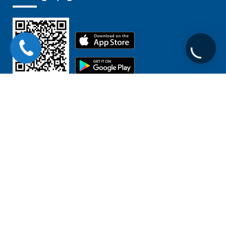
Liên kết
Chịu trách nhiệm nội dung:
GĐ. BSCKII. Nguyễn Đình Tuấn
Copyright 2020 © Bệnh Viện Đa khoa MEDLATEC
Mã số thuế: 0101234974
Ngày cấp: 22/04/2002