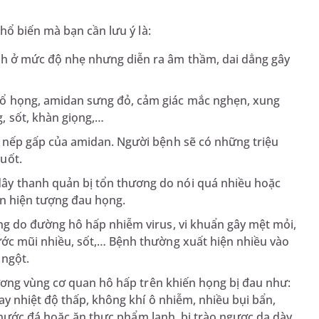
hổ biến mà bạn cần lưu ý là:
nh ở mức độ nhẹ nhưng diễn ra âm thầm, dai dẳng gây
cổ họng, amidan sưng đỏ, cảm giác mắc nghẹn, xung
, sốt, khàn giọng,…
c nếp gấp của amidan. Người bệnh sẽ có những triệu
nuốt.
ây thanh quản bị tổn thương do nói quá nhiều hoặc
ến hiện tượng đau họng.
ợng do đường hô hấp nhiễm virus, vi khuẩn gây mệt mỏi,
ước mũi nhiều, sốt,… Bệnh thường xuất hiện nhiều vào
 ngột.
ương vùng cơ quan hô hấp trên khiến họng bị đau như:
y nhiệt độ thấp, không khí ô nhiễm, nhiều bụi bẩn,
u nước đá hoặc ăn thực phẩm lạnh, bị trào ngược dạ dày