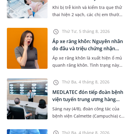
Khi bị trễ kinh và kiểm tra que thử
thai hiện 2 vạch, các chị em thường
bồn chồn và muốn đi siêu âm ngay
để được nhìn thấy thai nhi. Nhưng
Thứ Tư, 5 tháng 8, 2026
liệu siêu âm sớm n...
Áp xe răng khôn: Nguyên nhân
do đâu và triệu chứng nhận
biết
Áp xe răng khôn là xuất hiện ổ mủ
quanh răng khôn. Tình trạng này
có thể gây ra nhiều vấn đề nghiêm
trọng, đặc biệt gây ảnh hưởng lớn
Thứ Ba, 4 tháng 8, 2026
đến răng số 7. Bài viết...
MEDLATEC đón tiếp đoàn bệnh
viện tuyến trung ương hàng
đầ...
Sáng nay (4/8), đoàn công tác của
bệnh viện Calmette (Campuchia) có
chuyến gặp mặt, tham quan và làm
việc tại Hệ thống Y tế MEDLATEC.
Thứ Ba, 4 tháng 8, 2026