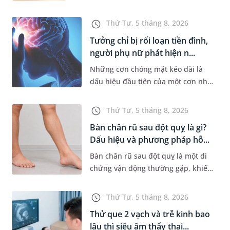
tin hơn. Tuy nhiên, nhiều người lại
băn khoăn về tình trạng răng bị
Thứ Tư, 5 tháng 8, 2026
vàng ố, xỉn màu sau kh...
Tưởng chỉ bị rối loạn tiền đình,
người phụ nữ phát hiện n...
Những cơn chóng mặt kéo dài là
dấu hiệu đầu tiên của một cơn nhồi
máu não cấp mà người bệnh không
hề hay biết. Tại BVĐK MEDLATEC,
Thứ Tư, 5 tháng 8, 2026
chiến lược chẩn đoán chính...
Bàn chân rũ sau đột quỵ là gì?
Dấu hiệu và phương pháp hỗ...
Bàn chân rũ sau đột quỵ là một di
chứng vận động thường gặp, khiến
người bệnh khó nâng bàn chân khi
đi lại, làm tăng nguy cơ vấp ngã và
Thứ Tư, 5 tháng 8, 2026
ảnh hưởng đến khả năn...
Thử que 2 vạch và trễ kinh bao
lâu thì siêu âm thấy thai...