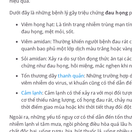
hiệu quả.
Dưới đây là những bệnh lý gây triệu chứng
đau họng
p
Viêm họng hạt: Là tình trạng nhiễm trùng mạn tí
đau họng, mệt mỏi, sốt.
Viêm amidan: Thường khiến người bệnh đau rát 
quanh bao phủ một lớp dịch màu trắng hoặc vàng
Sỏi amidan: Xảy ra do sự tồn đọng thức ăn tại cá
chứng như đau họng, hôi miệng, mắc nghẹn khi 
Tổn thương dây
thanh quản
: Những trường hợp d
viêm nhiễm do virus, vi khuẩn cũng có thể dẫn đ
Cảm lạnh
: Cảm lạnh có thể xảy ra với mọi đối tư
cơ thể thiếu năng lượng, cổ họng đau rát, chảy n
thời điểm giao mùa hoặc khi thời tiết thay đổi đột
Ngoài ra, những yếu tố nguy cơ có thể dẫn đến tổn th
nhiễm lạnh vì tắm mưa, ngồi phòng điều hòa quá lâu ha
chất độc hại, uống rượu, bia, hút thuốc lá, uống nhiề