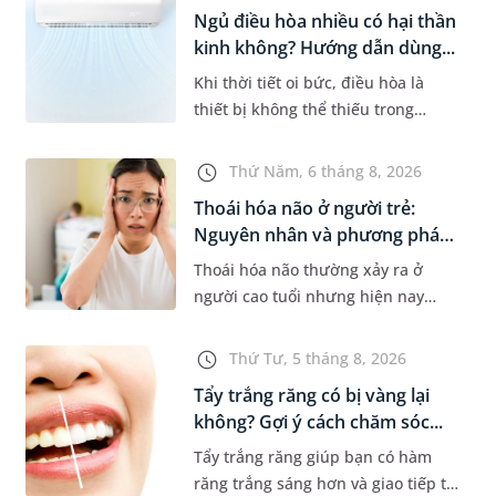
đo nhiệt độ ở nách bao...
Ngủ điều hòa nhiều có hại thần
kinh không? Hướng dẫn dùng...
Khi thời tiết oi bức, điều hòa là
thiết bị không thể thiếu trong
nhiều gia đình. Tuy nhiên, nhiều
người lo ngại rằng việc ngủ trong
Thứ Năm, 6 tháng 8, 2026
phòng điều hòa mỗi đêm có...
Thoái hóa não ở người trẻ:
Nguyên nhân và phương pháp
điề...
Thoái hóa não thường xảy ra ở
người cao tuổi nhưng hiện nay
đang có xu hướng trẻ hóa. Các yếu
tố như căng thẳng kéo dài, lối sống
Thứ Tư, 5 tháng 8, 2026
thiếu lành mạnh, bệnh lý th...
Tẩy trắng răng có bị vàng lại
không? Gợi ý cách chăm sóc...
Tẩy trắng răng giúp bạn có hàm
răng trắng sáng hơn và giao tiếp tự