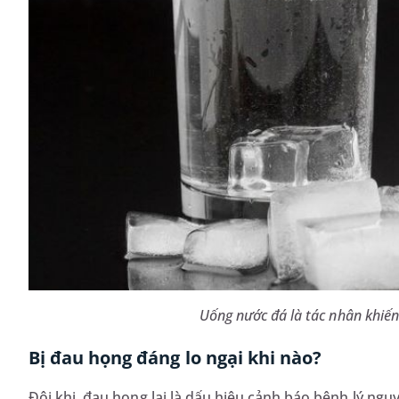
Uống nước đá là tác nhân khiế
Bị đau họng đáng lo ngại khi nào?
Đôi khi, đau họng lại là dấu hiệu cảnh báo bệnh lý n