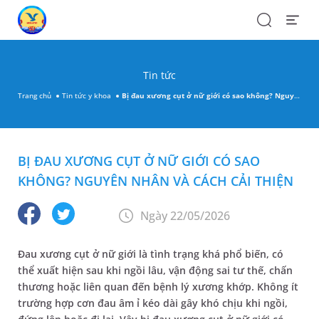
Search
Open
Menu
Tin tức
Trang chủ
Tin tức y khoa
Bị đau xương cụt ở nữ giới có sao không? Nguyên nhân và cách cải thiện
BỊ ĐAU XƯƠNG CỤT Ở NỮ GIỚI CÓ SAO
KHÔNG? NGUYÊN NHÂN VÀ CÁCH CẢI THIỆN
Ngày 22/05/2026
Đau xương cụt ở nữ giới là tình trạng khá phổ biến, có
thể xuất hiện sau khi ngồi lâu, vận động sai tư thế, chấn
thương hoặc liên quan đến bệnh lý xương khớp. Không ít
trường hợp cơn đau âm ỉ kéo dài gây khó chịu khi ngồi,