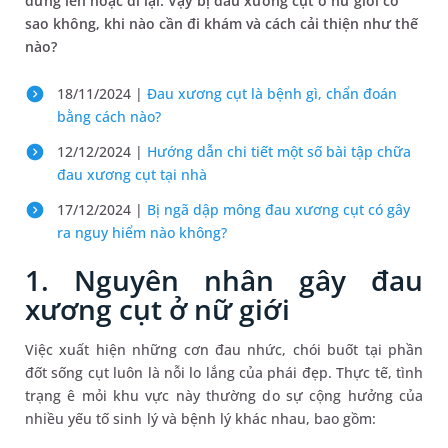
đứng lên hoặc đi lại. Vậy bị đau xương cụt ở nữ giới có
sao không, khi nào cần đi khám và cách cải thiện như thế
nào?
18/11/2024 |
Đau xương cụt là bệnh gì, chẩn đoán
bằng cách nào?
12/12/2024 |
Hướng dẫn chi tiết một số bài tập chữa
đau xương cụt tại nhà
17/12/2024 |
Bị ngã dập mông đau xương cụt có gây
ra nguy hiểm nào không?
1. Nguyên nhân gây đau
xương cụt ở nữ giới
Việc xuất hiện những cơn đau nhức, chói buốt tại phần
đốt sống cụt luôn là nỗi lo lắng của phái đẹp. Thực tế, tình
trạng ê mỏi khu vực này thường do sự cộng hưởng của
nhiều yếu tố sinh lý và bệnh lý khác nhau, bao gồm: