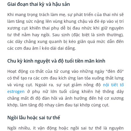
Giai đoạn thai kỳ và hậu sản
Khi mang trọng trách làm mẹ, sự phát triển của thai nhi sẽ
làm tăng sức nặng lên vùng khung chậu và đè ép vào vị trí
xương cụt khiến thai phụ dễ bị đau nhức khi giữ nguyên
tư thế nằm hay ngồi. Sau sịnh (đặc biệt là sinh thường),
các dây chằng xung quanh bị kéo giãn quá mức dẫn đến
các cơn đau âm ỉ kéo dài dai dẳng.
Chu kỳ kinh nguyệt và độ tuổi tiền mãn kinh
Hoạt động co thắt của tử cung vào những ngày "đèn đỏ"
có thể tạo ra các cơn đau kích ứng lan tỏa xuống thắt lưng
và vùng cụt. Ngoài ra, sự sụt giảm nồng độ
nội tiết tố
estrogen
ở phụ nữ lớn tuổi cũng khiến hệ thống dây
chằng mất đi độ đàn hồi và ảnh hưởng đến hệ cơ xương
khớp, làm tăng độ nhạy cảm đau tại khớp cùng cụt.
Ngồi lâu hoặc sai tư thế
Ngồi nhiều, ít vận động hoặc ngồi sai tư thế là nguyên