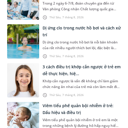
Trong 2 ngày 6-7/8, đoàn chuyên gia đến từ
Văn phòng Công nhận Chất lượng quốc gia
(BoA) đã ghi nhận và đánh giá cao nỗ lực duy trì
Thứ Sáu, 7 tháng 8, 2026
hệ thống quản lý chất lượ...
Dị ứng clo trong nước hồ bơi và cách xử
trí
Dị ứng clo trong nước hồ bơi là nỗi băn khoăn
của rất nhiều người thích bơi lội, đặc biệt là
những trường hợp thường xuyên bơi ở những
Thứ Sáu, 7 tháng 8, 2026
hồ bơi nhân tạo. Bài v...
3 cách điều trị khớp cắn ngược ở trẻ em
dễ thực hiện, hiệ...
Khớp cắn ngược là vấn đề không chỉ làm giảm
chức năng ăn nhai của trẻ mà còn làm mất đi
sự cân đối của khuôn mặt. Do đó, cần khắc
Thứ Sáu, 7 tháng 8, 2026
phục sớm tình trạng này để...
Viêm tiểu phế quản bội nhiễm ở trẻ:
Dấu hiệu và điều trị
Viêm tiểu phế quản bội nhiễm ở trẻ em là một
trong những bệnh lý đường hô hấp nguy hiểm,