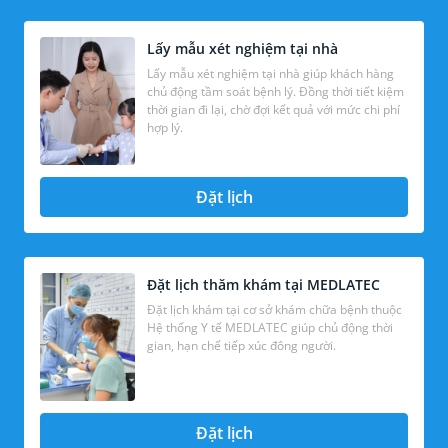
Lấy mẫu xét nghiệm tại nhà
Lấy mẫu xét nghiệm tại nhà giúp khách hàng
chủ động tầm soát bệnh lý. Đồng thời tiết kiệm
thời gian đi lại, chờ đợi kết quả với mức chi phí
hợp lý.
Đặt lịch
Đặt lịch thăm khám tại MEDLATEC
Đặt lịch khám tại cơ sở khám chữa bệnh thuộc
Hệ thống Y tế MEDLATEC giúp chủ động thời
gian, hạn chế tiếp xúc đông người.
Đặt lịch