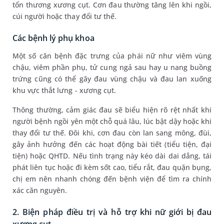
tổn thương xương cụt. Cơn đau thường tăng lên khi ngồi,
cúi người hoặc thay đổi tư thế.
Các bệnh lý phụ khoa
Một số căn bệnh đặc trưng của phái nữ như viêm vùng
chậu, viêm phần phụ, tử cung ngả sau hay u nang buồng
trứng cũng có thể gây đau vùng chậu và đau lan xuống
khu vực thắt lưng - xương cụt.
Thông thường, cảm giác đau sẽ biểu hiện rõ rệt nhất khi
người bệnh ngồi yên một chỗ quá lâu, lúc bật dậy hoặc khi
thay đổi tư thế. Đôi khi, cơn đau còn lan sang mông, đùi,
gây ảnh hưởng đến các hoạt động bài tiết (tiểu tiện, đại
tiện) hoặc QHTD. Nếu tình trạng này kéo dài dai dẳng, tái
phát liên tục hoặc đi kèm sốt cao, tiểu rắt, đau quặn bụng,
chị em nên nhanh chóng đến bệnh viện để tìm ra chính
xác căn nguyên.
2. Biện pháp điều trị và hỗ trợ khi nữ giới bị đau