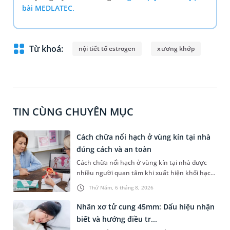
bài MEDLATEC.
Từ khoá:
nội tiết tố estrogen
xương khớp
TIN CÙNG CHUYÊN MỤC
Cách chữa nổi hạch ở vùng kín tại nhà
đúng cách và an toàn
Cách chữa nổi hạch ở vùng kín tại nhà được
nhiều người quan tâm khi xuất hiện khối hạch
nhỏ ở vùng bẹn hoặc cơ quan sinh dục. Nếu
Thứ Năm, 6 tháng 8, 2026
hạch mới xuất hiện, kích thước nhỏ và chưa
kèm dấu hiệu bất thường, áp dụng biện pháp
Nhân xơ tử cung 45mm: Dấu hiệu nhận
chăm sóc phù hợp có thể góp phần làm giảm
biết và hướng điều tr...
cảm giác khó chịu. Tuy nhiên, không phải