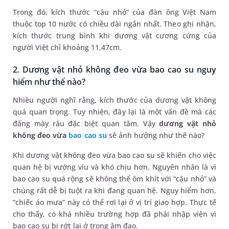
Trong đó, kích thước “cậu nhỏ” của đàn ông Việt Nam
thuộc top 10 nước có chiều dài ngắn nhất. Theo ghi nhận,
kích thước trung bình khi dương vật cương cứng của
người Việt chỉ khoảng 11,47cm.
2. Dương vật nhỏ không đeo vừa bao cao su nguy
hiểm như thế nào?
Nhiều người nghĩ rằng, kích thước của dương vật không
quá quan trọng. Tuy nhiên, đây lại là một vấn đề mà các
đấng mày râu đặc biệt quan tâm. Vậy
dương vật nhỏ
không đeo vừa
bao cao su
sẽ ảnh hưởng như thế nào?
Khi dương vật không đeo vừa bao cao su sẽ khiến cho việc
quan hệ bị vướng víu và khó chịu hơn. Nguyên nhân là vì
bao cao su quá rộng sẽ không thể ôm khít với “cậu nhỏ” và
chúng rất dễ bị tuột ra khi đang quan hệ. Nguy hiểm hơn,
“chiếc áo mưa” này có thể rơi lại ở vị trí giao hợp. Thực tế
cho thấy, có khá nhiều trường hợp đã phải nhập viện vì
bao cao su bị rớt lại ở trong âm đạo.