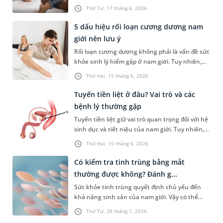
mà không cần sử dụng thuốc hoặc các biện
tình trạng kéo dài bệnh, gây hệ lụy trực tiếp
Thứ Tư, 17 tháng 6, 2026
pháp hỗ trợ khác. Tuy nhiên, không ít người
đến sức khỏe sinh sản và đời sống hôn nhân.
vẫn lo lắng xuất tinh ngoài tỉ lệ có thai là bao
5 dấu hiệu rối loạn cương dương nam
nhiêu, hệ lụy như thế nào. Chia sẻ sau đây sẽ
giới nên lưu ý
cùng bạn tìm hiểu về hiệu quả, nguy cơ từ
Rối loạn cương dương không phải là vấn đề sức
phương pháp tránh thai này.
khỏe sinh lý hiếm gặp ở nam giới. Tuy nhiên,
thực tế cho thấy, số đông phái mạnh thường e
Thứ Hai, 15 tháng 6, 2026
ngại, chủ quan nên chậm trễ trong việc thăm
khám và điều trị, gây ảnh hưởng đến chất
Tuyến tiền liệt ở đâu? Vai trò và các
lượng cuộc sống, khả năng sinh sản và hạnh
bệnh lý thường gặp
phúc gia đình. Bài viết sau sẽ chia sẻ đến bạn 5
Tuyến tiền liệt giữ vai trò quan trọng đối với hệ
dấu hiệu rối loạn cương dương cần nhận biết
sinh dục và tiết niệu của nam giới. Tuy nhiên,
sớm để chủ động thăm khám và can thiệp kịp
không phải ai cũng biết chính xác tuyến tiền
thời.
Thứ Hai, 15 tháng 6, 2026
liệt ở đâu, đảm nhận vai trò gì và những bệnh lý
nào có thể ảnh hưởng đến sức khỏe của tuyến
Có kiểm tra tinh trùng bằng mắt
này. Chia sẻ dưới đây sẽ giúp bạn hiểu thêm về
thường được không? Đánh g...
tuyến tiền liệt để chủ động chăm sóc sức khỏe,
Sức khỏe tinh trùng quyết định chủ yếu đến
phát hiện sớm bất thường và điều trị ngay khi
khả năng sinh sản của nam giới. Vậy có thể
cần thiết.
kiểm tra tinh trùng bằng mắt thường được
Thứ Tư, 28 tháng 1, 2026
không hay cần thực hiện phương pháp nào