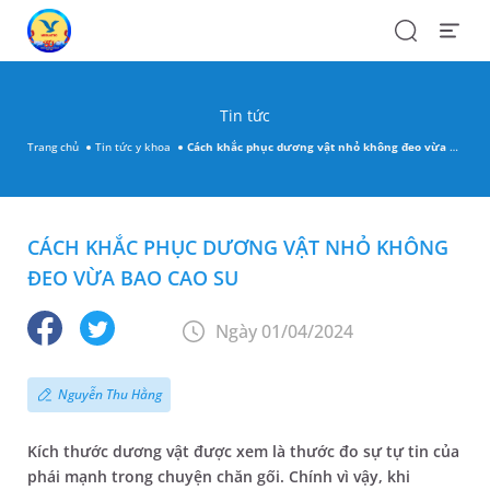
Search
Open
Menu
Tin tức
Trang chủ
Tin tức y khoa
Cách khắc phục dương vật nhỏ không đeo vừa bao cao su
CÁCH KHẮC PHỤC DƯƠNG VẬT NHỎ KHÔNG
ĐEO VỪA BAO CAO SU
Ngày 01/04/2024
Nguyễn Thu Hằng
Kích thước dương vật được xem là thước đo sự tự tin của
phái mạnh trong chuyện chăn gối. Chính vì vậy, khi