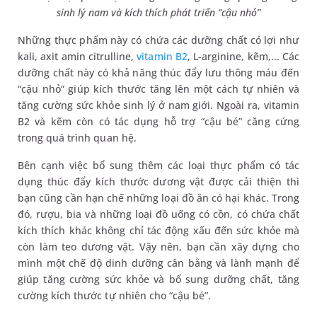
sinh lý nam và kích thích phát triển “cậu nhỏ”
Những thực phẩm này có chứa các dưỡng chất có lợi như
kali, axit amin citrulline,
vitamin B2
, L-arginine, kẽm,... Các
dưỡng chất này có khả năng thúc đẩy lưu thông máu đến
“cậu nhỏ” giúp kích thước tăng lên một cách tự nhiên và
tăng cường sức khỏe sinh lý ở nam giới. Ngoài ra, vitamin
B2 và kẽm còn có tác dụng hỗ trợ “cậu bé” căng cứng
trong quá trình quan hệ.
Bên cạnh việc bổ sung thêm các loại thực phẩm có tác
dụng thúc đẩy kích thước dương vật được cải thiện thì
bạn cũng cần hạn chế những loại đồ ăn có hại khác. Trong
đó, rượu, bia và những loại đồ uống có cồn, có chứa chất
kích thích khác không chỉ tác động xấu đến sức khỏe mà
còn làm teo dương vật. Vậy nên, bạn cần xây dựng cho
mình một chế độ dinh dưỡng cân bằng và lành mạnh để
giúp tăng cường sức khỏe và bổ sung dưỡng chất, tăng
cường kích thước tự nhiên cho “cậu bé”.