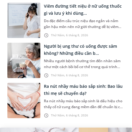
Viêm đường tiết niệu ở nữ uống thuốc
gì và lưu ý khi dùng...
Do đặc điểm cấu trúc niệu đạo ngắn và nằm
gần hậu môn nên nữ giới thường dễ bị viêm
đường tiết niệu hơn nam giới. Tùy theo nguyên
Thứ Năm, 6 tháng 8, 2026
nhân, mức độ nhiễm trùng và...
Người bị ung thư có uống được sâm
không? Những điều cần b...
Nhiều người bệnh thường tìm đến nhân sâm
như một cách bồi bổ cơ thể trong quá trình
điều trị ung thư. Tuy nhiên, câu hỏi người bị
Thứ Năm, 6 tháng 8, 2026
ung thư có uống được sâm kh...
Ra nút nhầy máu báo sắp sinh: Bao lâu
thì mẹ sẽ chuyển dạ?
Ra nút nhầy máu báo sắp sinh là dấu hiệu cho
thấy cổ tử cung đang mềm dần để chuẩn bị cho
quá trình sinh nở. Thế nhưng, khoảng thời
Thứ Năm, 6 tháng 8, 2026
gian từ lúc xuất hiện nút...