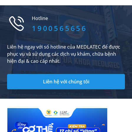
khác? Bài viết sau sẽ giúp bạn làm rõ băn
khoăn này để biết cách chủ động bảo vệ sức
khỏe sinh sản một cách toàn diện nhất.
Hotline
1900565656
Liên hệ ngay với số hotline của MEDLATEC để được
phục vụ và sử dụng các dịch vụ khám, chữa bệnh
hiện đại & cao cấp nhất.
Liên hệ với chúng tôi