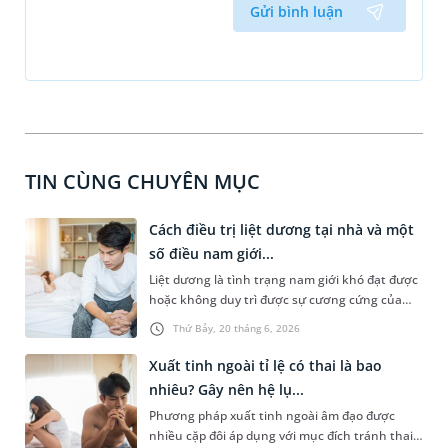
Gửi bình luận
TIN CÙNG CHUYÊN MỤC
Cách điều trị liệt dương tại nhà và một
số điều nam giới...
Liệt dương là tình trạng nam giới khó đạt được
hoặc không duy trì được sự cương cứng của
dương vật trong khi quan hệ tình dục. Đây là
Thứ Bảy, 20 tháng 6, 2026
vấn đề nhạy cảm nên số đông phái mạnh ít chia
sẻ hoặc chậm trễ trong việc thăm khám và điều
Xuất tinh ngoài tỉ lệ có thai là bao
trị. Cũng vì thế mà cách điều trị liệt dương tại
nhiêu? Gây nên hệ lụ...
nhà nhận được sự quan tâm của nhiều nam
Phương pháp xuất tinh ngoài âm đạo được
giới. Bài viết sau sẽ cùng bạn tìm hiểu những
nhiều cặp đôi áp dụng với mục đích tránh thai
cách này và hiệu quả có thể đạt được để tránh