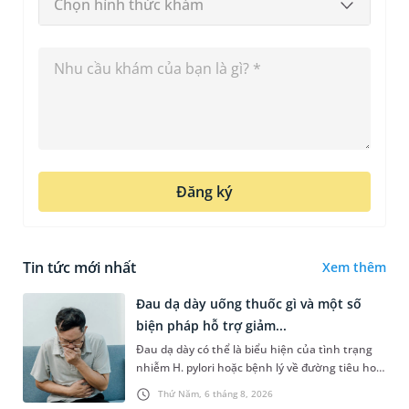
Chọn hình thức khám
Đăng ký
Tin tức mới nhất
Xem thêm
Đau dạ dày uống thuốc gì và một số
biện pháp hỗ trợ giảm...
Đau dạ dày có thể là biểu hiện của tình trạng
nhiễm H. pylori hoặc bệnh lý về đường tiêu hoá
khác. Dựa theo nguyên nhân cụ thể, bác sĩ sẽ
Thứ Năm, 6 tháng 8, 2026
cân nhắc chỉ định p...