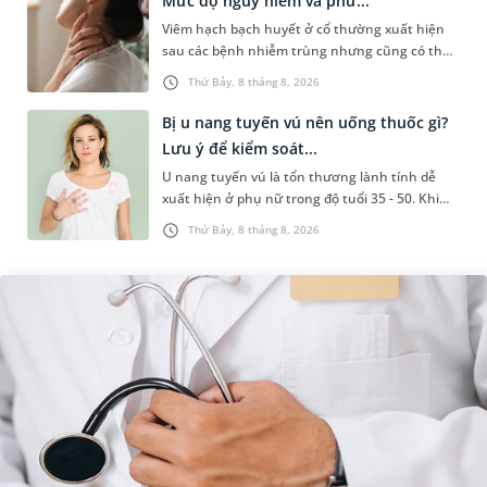
Mức độ nguy hiểm và phư...
Viêm hạch bạch huyết ở cổ thường xuất hiện
sau các bệnh nhiễm trùng nhưng cũng có thể
liên quan đến lao hạch hoặc ung thư. Để tìm
Thứ Bảy, 8 tháng 8, 2026
hiểu nguyên nhân gây viêm,...
Bị u nang tuyến vú nên uống thuốc gì?
Lưu ý để kiểm soát...
U nang tuyến vú là tổn thương lành tính dễ
xuất hiện ở phụ nữ trong độ tuổi 35 - 50. Khi
được chẩn đoán mắc bệnh, nhiều người
Thứ Bảy, 8 tháng 8, 2026
thường băn khoăn u nang tuyến v...