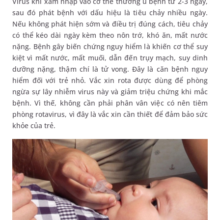
Virus khi xâm nhập vào cơ thể thường ủ bệnh từ 2-3 ngày,
sau đó phát bệnh với dấu hiệu là tiêu chảy nhiều ngày.
Nếu không phát hiện sớm và điều trị đúng cách, tiêu chảy
có thể kéo dài ngày kèm theo nôn trớ, khó ăn, mất nước
nặng. Bệnh gây biến chứng nguy hiểm là khiến cơ thể suy
kiệt vì mất nước, mất muối, dẫn đến trụy mạch, suy dinh
dưỡng nặng, thậm chí là tử vong. Đây là căn bệnh nguy
hiểm đối với trẻ nhỏ. Vắc xin rota được dùng để phòng
ngừa sự lây nhiễm virus này và giảm triệu chứng khi mắc
bệnh. Vì thế, không cần phải phân vân việc có nên tiêm
phòng rotavirus, vì đây là vắc xin cần thiết để đảm bảo sức
khỏe của trẻ.