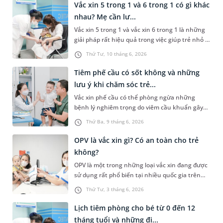
Vắc xin 5 trong 1 và 6 trong 1 có gì khác
nhau? Mẹ cần lư...
Vắc xin 5 trong 1 và vắc xin 6 trong 1 là những
giải pháp rất hiệu quả trong việc giúp trẻ nhỏ -
đối tượng có hệ miễn dịch yếu, phòng tránh
Thứ Tư, 10 tháng 6, 2026
được một số bệnh lý nghiêm trọng. Vậy vắc xin
5 trong 1 và 6 trong 1 có gì khác nhau? Bài viết
Tiêm phế cầu có sốt không và những
dưới đây sẽ giải thích giúp các bậc phụ huynh
lưu ý khi chăm sóc trẻ...
hiểu rõ và phân biệt được 2 loại vắc xin này
Vắc xin phế cầu có thể phòng ngừa những
cùng với một số lưu ý cần thiết sau tiêm.
bệnh lý nghiêm trọng do viêm cầu khuẩn gây
ra. Tuy nhiên, nhiều người lo ngại về những tác
Thứ Ba, 9 tháng 6, 2026
dụng phụ của loại vắc xin này, đặc biệt là hiện
tượng sốt sau tiêm. Vậy tiêm phế cầu có sốt
OPV là vắc xin gì? Có an toàn cho trẻ
không và cần lưu ý những gì khi chăm sóc trẻ
không?
sau tiêm?
OPV là một trong những loại vắc xin đang được
sử dụng rất phổ biến tại nhiều quốc gia trên
thế giới với tác dụng giúp trẻ em phòng tránh
Thứ Tư, 3 tháng 6, 2026
nguy cơ mắc bệnh bại liệt - một căn bệnh có
thể để lại rất nhiều biến chứng nghiêm trọng.
Lịch tiêm phòng cho bé từ 0 đến 12
Mời các bậc phụ huynh cùng tham khảo bài
tháng tuổi và những đi...