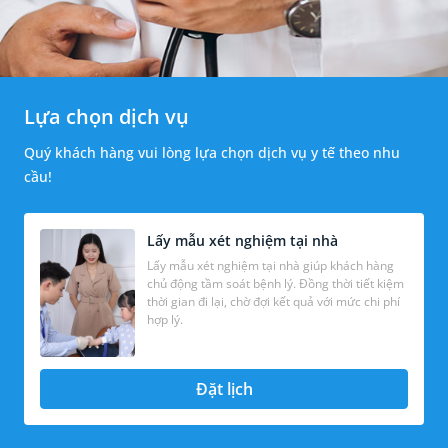
Lựa chọn dịch vụ
Quý khách hàng vui lòng lựa chọn dịch vụ y tế theo nhu
cầu!
Lấy mẫu xét nghiệm tại nhà
Lấy mẫu xét nghiệm tại nhà giúp khách hàng
chủ động tầm soát bệnh lý. Đồng thời tiết kiệm
thời gian đi lại, chờ đợi kết quả với mức chi phí
hợp lý.
Đặt lịch