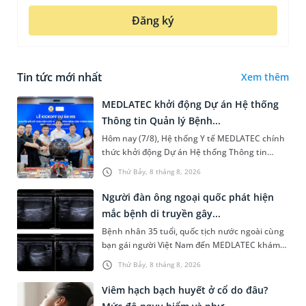
Đăng ký
Tin tức mới nhất
Xem thêm
MEDLATEC khởi động Dự án Hệ thống
Thông tin Quản lý Bệnh...
Hôm nay (7/8), Hệ thống Y tế MEDLATEC chính
thức khởi động Dự án Hệ thống Thông tin
Quản lý Bệnh viện (HIS - Hospital Information
Thứ Bảy, 8 tháng 8, 2026
System) giai đoạn mới. Dự á...
Người đàn ông ngoại quốc phát hiện
mắc bệnh di truyền gây...
Bệnh nhân 35 tuổi, quốc tịch nước ngoài cùng
bạn gái người Việt Nam đến MEDLATEC khám
sức khỏe tiền hôn nhân. Qua thăm khám và
Thứ Bảy, 8 tháng 8, 2026
làm các xét nghiệm chuyên sâu,...
Viêm hạch bạch huyết ở cổ do đâu?