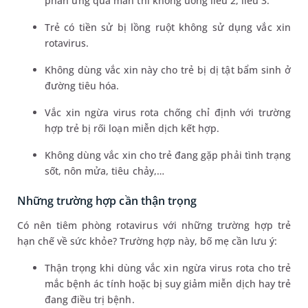
phản ứng quá mẫn thì không uống liều 2, liều 3.
Trẻ có tiền sử bị lồng ruột không sử dụng vắc xin
rotavirus.
Không dùng vắc xin này cho trẻ bị dị tật bẩm sinh ở
đường tiêu hóa.
Vắc xin ngừa virus rota chống chỉ định với trường
hợp trẻ bị rối loạn miễn dịch kết hợp.
Không dùng vắc xin cho trẻ đang gặp phải tình trạng
sốt, nôn mửa, tiêu chảy,…
Những trường hợp cần thận trọng
Có nên tiêm phòng rotavirus với những trường hợp trẻ
hạn chế về sức khỏe? Trường hợp này, bố mẹ cần lưu ý:
Thận trọng khi dùng vắc xin ngừa virus rota cho trẻ
mắc bệnh ác tính hoặc bị suy giảm miễn dịch hay trẻ
đang điều trị bệnh.