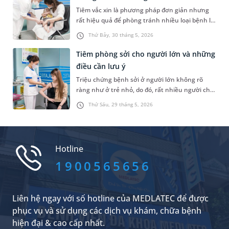
viết sau để hiểu rõ OPV là vắc xin gì và có đảm
Tiêm vắc xin là phương pháp đơn giản nhưng
bảo an toàn với trẻ nhỏ hay không?
rất hiệu quả để phòng tránh nhiều loại bệnh lý
nghiêm trọng. Với trẻ nhỏ, việc tiêm phòng lại
Thứ Bảy, 30 tháng 5, 2026
càng quan trọng vì đây là đối tượng có hệ miễn
dịch kém. Dưới đây là thông tin chi tiết về lịch
Tiêm phòng sởi cho người lớn và những
tiêm phòng cho bé từ 0 đến 12 tháng tuổi và
điều cần lưu ý
những lưu ý dành cho các bậc phụ huynh.
Triệu chứng bệnh sởi ở người lớn không rõ
ràng như ở trẻ nhỏ, do đó, rất nhiều người chủ
quan với căn bệnh này và không nghĩ mình
Thứ Sáu, 29 tháng 5, 2026
mắc bệnh. Tuy nhiên, người lớn hay trẻ nhỏ
đều có nguy cơ bị sởi và đều cần tiêm vắc xin
phòng bệnh. Bài viết dưới đây là những thông
tin về vấn đề tiêm phòng sởi cho người lớn và
Hotline
những lưu ý bạn không nên bỏ qua.
1900565656
Liên hệ ngay với số hotline của MEDLATEC để được
phục vụ và sử dụng các dịch vụ khám, chữa bệnh
hiện đại & cao cấp nhất.