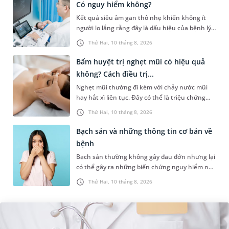
Có nguy hiểm không?
Kết quả siêu âm gan thô nhẹ khiến không ít
người lo lắng rằng đây là dấu hiệu của bệnh lý
nguy hiểm hay chỉ là thay đổi tạm thời của gan
Thứ Hai, 10 tháng 8, 2026
và có thể hồi phục....
Bấm huyệt trị nghẹt mũi có hiệu quả
không? Cách điều trị...
Nghẹt mũi thường đi kèm với chảy nước mũi
hay hắt xì liên tục. Đây có thể là triệu chứng
của một số bệnh lý như cảm cúm, viêm mũi
Thứ Hai, 10 tháng 8, 2026
xoang,... Khi bị nghẹt mũi,...
Bạch sản và những thông tin cơ bản về
bệnh
Bạch sản thường không gây đau đớn nhưng lại
có thể gây ra những biến chứng nguy hiểm nếu
không được phát hiện và điều trị sớm. Những
Thứ Hai, 10 tháng 8, 2026
thông tin dưới đây sẽ gi...