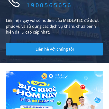
tổn thương thận cùng nhiều bệnh lý tiềm ẩn
1900565656
khác.
Liên hệ ngay với số hotline của MEDLATEC để được
phục vụ và sử dụng các dịch vụ khám, chữa bệnh
hiện đại & cao cấp nhất.
Liên hệ với chúng tôi