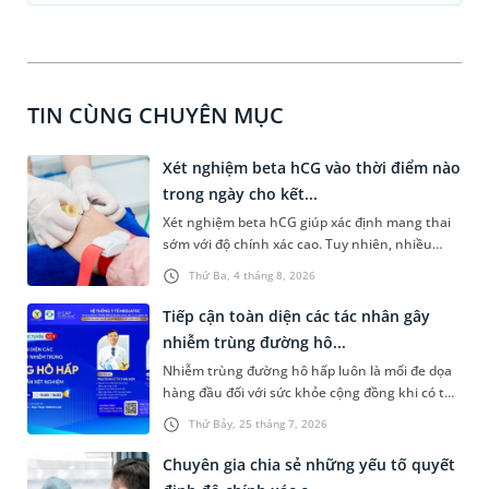
TIN CÙNG CHUYÊN MỤC
Xét nghiệm beta hCG vào thời điểm nào
trong ngày cho kết...
Xét nghiệm beta hCG giúp xác định mang thai
sớm với độ chính xác cao. Tuy nhiên, nhiều
người vẫn băn khoăn xét nghiệm beta hCG vào
Thứ Ba, 4 tháng 8, 2026
thời điểm nào trong ngày để yên tâm về độ
chính xác của kết quả nhận được. Bài viết dưới
Tiếp cận toàn diện các tác nhân gây
đây sẽ cùng bạn tìm hiểu về thời điểm xét
nhiễm trùng đường hô...
nghiệm và những điều nên lưu ý để đảm bảo độ
Nhiễm trùng đường hô hấp luôn là mối đe dọa
kết quả có tính chính xác cao.
hàng đầu đối với sức khỏe cộng đồng khi có thể
bùng phát bất kỳ lúc nào với vô số căn nguyên
Thứ Bảy, 25 tháng 7, 2026
phức tạp từ virus, vi khuẩn đến nấm và ký sinh
trùng. Việc chẩn đoán chậm trễ hoặc nhầm lẫn
Chuyên gia chia sẻ những yếu tố quyết
tác nhân không chỉ khiến việc điều trị kéo dài,