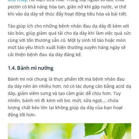
pectin có khả năng hòa tan, giãn nở khi gặp nước, vì thế
khi vào dạ dày sẽ thúc đẩy hoạt động tiêu hóa và bài tiết.
Táo giúp ích cho những bệnh nhân đau dạ dày đi kèm với
táo bón, giúp giảm quá tải cho dạ dày khi làm việc quá sức
cùng với tổn thương sẵn có. Một ly sinh tố táo hoặc món
mứt táo yêu thích xuất hiện thường xuyên hàng ngày sẽ
cải thiện bệnh đau dạ dày đáng kể.
1.4. Bánh mì nướng
Bánh mì nói chung là thực phẩm tốt mà bệnh nhân đau
dạ dày nên ăn nhiều hơn, nó có tác dụng cân bằng acid dạ
dày, giảm viêm sưng và tạo cảm giác dễ chịu hơn. Tuy
nhiên, bánh mì đi kèm với bơ, mứt, sữa ngọt,… chứa
lượng chất béo lớn lại không giúp dạ dày của bạn hoạt
động tốt hơn.