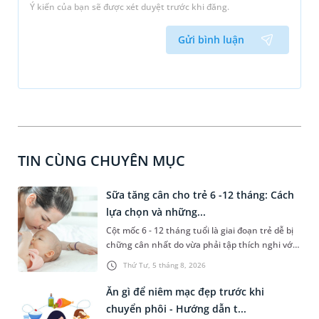
Ý kiến của bạn sẽ được xét duyệt trước khi đăng.
Gửi bình luận
TIN CÙNG CHUYÊN MỤC
Sữa tăng cân cho trẻ 6 -12 tháng: Cách
lựa chọn và những...
Cột mốc 6 - 12 tháng tuổi là giai đoạn trẻ dễ bị
chững cân nhất do vừa phải tập thích nghi với
chế độ ăn dặm, vừa dễ gặp các vấn đề rối loạn
Thứ Tư, 5 tháng 8, 2026
tiêu hóa. Lựa chọn đúng dòng sữa tăng cân cho
trẻ 6 - 12 tháng phù hợp với thể trạng sẽ giúp
Ăn gì để niêm mạc đẹp trước khi
con tối ưu hấp thu, nhanh chóng bắt kịp đà
chuyển phôi - Hướng dẫn t...
tăng trưởng chuẩn. Bài viết sau đây sẽ hướng