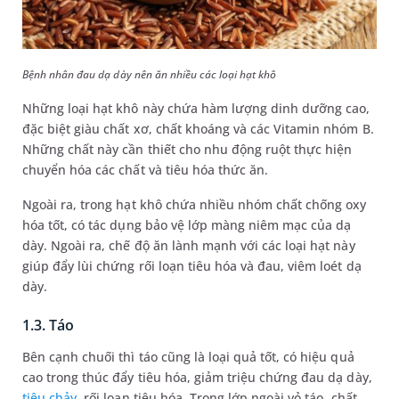
Bệnh nhân đau dạ dày nên ăn nhiều các loại hạt khô
Những loại hạt khô này chứa hàm lượng dinh dưỡng cao,
đặc biệt giàu chất xơ, chất khoáng và các Vitamin nhóm B.
Những chất này cần thiết cho nhu động ruột thực hiện
chuyển hóa các chất và tiêu hóa thức ăn.
Ngoài ra, trong hạt khô chứa nhiều nhóm chất chống oxy
hóa tốt, có tác dụng bảo vệ lớp màng niêm mạc của dạ
dày. Ngoài ra, chế độ ăn lành mạnh với các loại hạt này
giúp đẩy lùi chứng rối loạn tiêu hóa và đau, viêm loét dạ
dày.
1.3. Táo
Bên cạnh chuối thì táo cũng là loại quả tốt, có hiệu quả
cao trong thúc đẩy tiêu hóa, giảm triệu chứng đau dạ dày,
tiêu chảy
, rối loạn tiêu hóa. Trong lớp ngoài vỏ táo, chất