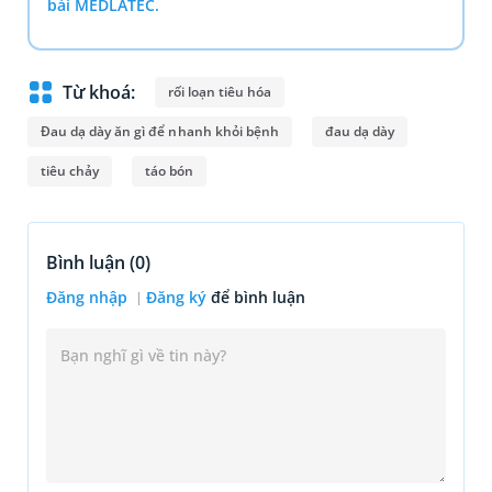
bài MEDLATEC.
Từ khoá:
rối loạn tiêu hóa
Đau dạ dày ăn gì để nhanh khỏi bệnh
đau dạ dày
tiêu chảy
táo bón
Bình luận (
0
)
Đăng nhập
Đăng ký
để bình luận