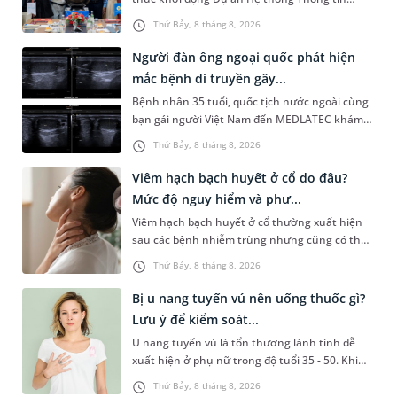
Quản lý Bệnh viện (HIS - Hospital Information
Thứ Bảy, 8 tháng 8, 2026
System) giai đoạn mới. Dự á...
Người đàn ông ngoại quốc phát hiện
mắc bệnh di truyền gây...
Bệnh nhân 35 tuổi, quốc tịch nước ngoài cùng
bạn gái người Việt Nam đến MEDLATEC khám
sức khỏe tiền hôn nhân. Qua thăm khám và
Thứ Bảy, 8 tháng 8, 2026
làm các xét nghiệm chuyên sâu,...
Viêm hạch bạch huyết ở cổ do đâu?
Mức độ nguy hiểm và phư...
Viêm hạch bạch huyết ở cổ thường xuất hiện
sau các bệnh nhiễm trùng nhưng cũng có thể
liên quan đến lao hạch hoặc ung thư. Để tìm
Thứ Bảy, 8 tháng 8, 2026
hiểu nguyên nhân gây viêm,...
Bị u nang tuyến vú nên uống thuốc gì?
Lưu ý để kiểm soát...
U nang tuyến vú là tổn thương lành tính dễ
xuất hiện ở phụ nữ trong độ tuổi 35 - 50. Khi
được chẩn đoán mắc bệnh, nhiều người
Thứ Bảy, 8 tháng 8, 2026
thường băn khoăn u nang tuyến v...