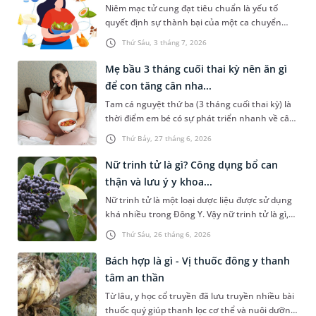
Niêm mạc tử cung đạt tiêu chuẩn là yếu tố
dẫn ba mẹ lựa chọn sữa phù hợp cho con và
quyết định sự thành bại của một ca chuyển
một số lưu ý không nên bỏ qua.
phôi IVF. Để đảm bảo điều này, chị em thường
Thứ Sáu, 3 tháng 7, 2026
thắc mắc rất nhiều vấn đề, bao gồm ăn gì để
niêm mạc đẹp trước khi chuyển phôi. Bài viết
Mẹ bầu 3 tháng cuối thai kỳ nên ăn gì
sau đây sẽ chia sẻ chi tiết hơn về chủ đề này để
để con tăng cân nha...
chị em tham khảo.
Tam cá nguyệt thứ ba (3 tháng cuối thai kỳ) là
thời điểm em bé có sự phát triển nhanh về cân
nặng, đồng thời hoàn thiện các cơ quan nội
Thứ Bảy, 27 tháng 6, 2026
tạng quan trọng như não bộ, hệ hô hấp và hệ
xương khớp. Nhiều mẹ bầu khi đi siêu âm ở
Nữ trinh tử là gì? Công dụng bổ can
những tuần cuối cảm thấy vô cùng lo lắng khi
thận và lưu ý y khoa...
bác sĩ thông báo chỉ số cân nặng của con nhẹ
Nữ trinh tử là một loại dược liệu được sử dụng
hơn so với tiêu chuẩn tuần tuổi. Vậy 3 tháng
khá nhiều trong Đông Y. Vậy nữ trinh tử là gì,
cuối thai kỳ nên ăn gì để con tăng cân nhanh
đặc tính sinh học và công dụng như thế nào?
và khỏe mạnh?
Thứ Sáu, 26 tháng 6, 2026
Những kiến thức này sẽ được chia sẻ trong bài
viết sau đây.
Bách hợp là gì - Vị thuốc đông y thanh
tâm an thần
Từ lâu, y học cổ truyền đã lưu truyền nhiều bài
thuốc quý giúp thanh lọc cơ thể và nuôi dưỡng