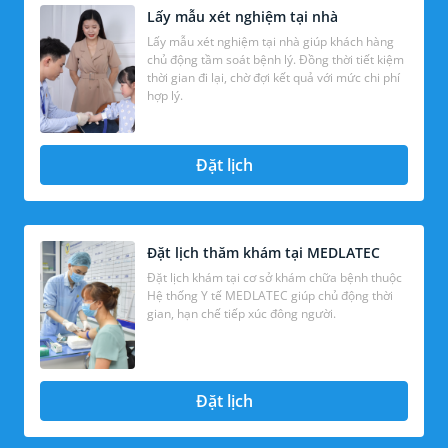
Lấy mẫu xét nghiệm tại nhà
Lấy mẫu xét nghiệm tại nhà giúp khách hàng
chủ động tầm soát bệnh lý. Đồng thời tiết kiệm
thời gian đi lại, chờ đợi kết quả với mức chi phí
hợp lý.
Đặt lịch
Đặt lịch thăm khám tại MEDLATEC
Đặt lịch khám tại cơ sở khám chữa bệnh thuộc
Hệ thống Y tế MEDLATEC giúp chủ động thời
gian, hạn chế tiếp xúc đông người.
Đặt lịch