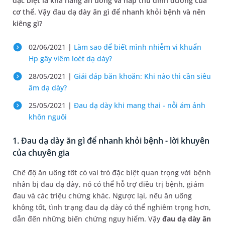
đặc biệt là khả năng ăn uống và hấp thu dinh dưỡng của
cơ thể. Vậy đau dạ dày ăn gì để nhanh khỏi bệnh và nên
kiêng gì?
02/06/2021 |
Làm sao để biết mình nhiễm vi khuẩn
Hp gây viêm loét dạ dày?
28/05/2021 |
Giải đáp băn khoăn: Khi nào thì cần siêu
âm dạ dày?
25/05/2021 |
Đau dạ dày khi mang thai - nỗi ám ảnh
khôn nguôi
1. Đau dạ dày ăn gì để nhanh khỏi bệnh - lời khuyên
của chuyên gia
Chế độ ăn uống tốt có vai trò đặc biệt quan trọng với bệnh
nhân bị đau dạ dày, nó có thể hỗ trợ điều trị bệnh, giảm
đau và các triệu chứng khác. Ngược lại, nếu ăn uống
không tốt, tình trạng đau dạ dày có thể nghiêm trọng hơn,
dẫn đến những biến chứng nguy hiểm. Vậy
đau dạ dày ăn