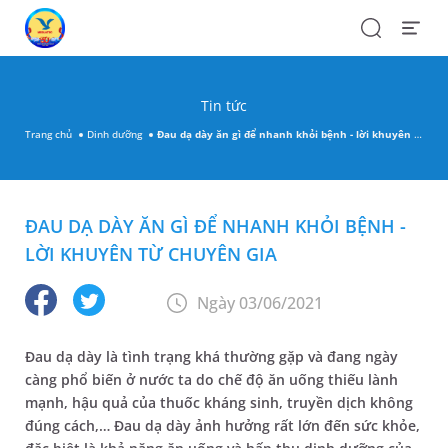
Search
Open
Menu
Tin tức
Trang chủ
Dinh dưỡng
Đau dạ dày ăn gì để nhanh khỏi bệnh - lời khuyên từ chuyên gia
ĐAU DẠ DÀY ĂN GÌ ĐỂ NHANH KHỎI BỆNH -
LỜI KHUYÊN TỪ CHUYÊN GIA
Ngày 03/06/2021
Đau dạ dày là tình trạng khá thường gặp và đang ngày
càng phổ biến ở nước ta do chế độ ăn uống thiếu lành
mạnh, hậu quả của thuốc kháng sinh, truyền dịch không
đúng cách,… Đau dạ dày ảnh hưởng rất lớn đến sức khỏe,