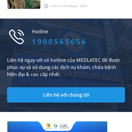
tinh thần. Trong số, bách hợp được biết đến là
Thứ Tư, 24 tháng 6, 2026
một vị thuốc có khả năng thanh tâm, an thần
và nhuận phế ưu việt. Vậy bách hợp là gì và loại
thảo dược này sở hữu những giá trị sức khỏe
đặc biệt nào và cần lưu ý gì khi sử dụng?
Hotline
1900565656
Liên hệ ngay với số hotline của MEDLATEC để được
phục vụ và sử dụng các dịch vụ khám, chữa bệnh
hiện đại & cao cấp nhất.
Liên hệ với chúng tôi