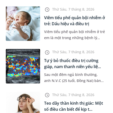
Dự án Hệ thống Thông tin Quản lý
Bệnh viện (HIS - Hospital
Thứ Sáu, 7 tháng 8, 2026
Information System) giai đoạn mới.
Viêm tiểu phế quản bội nhiễm ở
Dự á...
trẻ: Dấu hiệu và điều trị
Viêm tiểu phế quản bội nhiễm ở trẻ
em là một trong những bệnh lý
đường hô hấp nguy hiểm, thường
bùng phát vào thời điểm giao mùa.
Thứ Sáu, 7 tháng 8, 2026
Khi những tổn thương ban đầ...
Tự ý bỏ thuốc điều trị cường
giáp, nam thanh niên yếu liệ...
Sau một đêm ngủ bình thường,
anh N.V.C (25 tuổi, Đồng Nai) bàng
hoàng phát hiện yếu liệt 2 chân,
không thể vận động đi lại được. Kết
Thứ Sáu, 7 tháng 8, 2026
quả thăm khám tại Phòng...
Teo dây thần kinh thị giác: Một
số điều cần biết để kịp t...