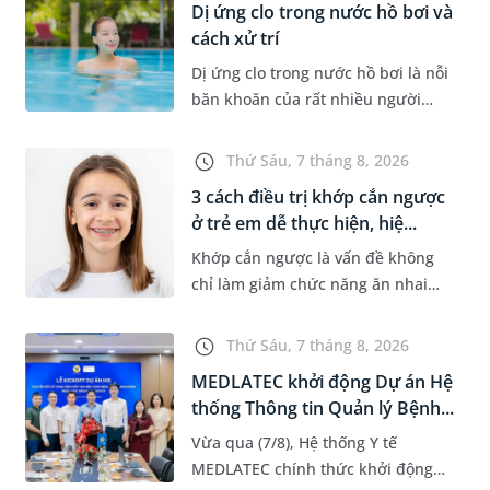
Dị ứng clo trong nước hồ bơi và
cách xử trí
Dị ứng clo trong nước hồ bơi là nỗi
băn khoăn của rất nhiều người
thích bơi lội, đặc biệt là những
trường hợp thường xuyên bơi ở
Thứ Sáu, 7 tháng 8, 2026
những hồ bơi nhân tạo. Bài v...
3 cách điều trị khớp cắn ngược
ở trẻ em dễ thực hiện, hiệ...
Khớp cắn ngược là vấn đề không
chỉ làm giảm chức năng ăn nhai
của trẻ mà còn làm mất đi sự cân
đối của khuôn mặt. Do đó, cần khắc
Thứ Sáu, 7 tháng 8, 2026
phục sớm tình trạng này để...
MEDLATEC khởi động Dự án Hệ
thống Thông tin Quản lý Bệnh...
Vừa qua (7/8), Hệ thống Y tế
MEDLATEC chính thức khởi động