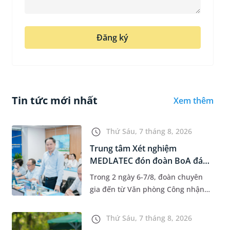
Đăng ký
Tin tức mới nhất
Xem thêm
Thứ Sáu, 7 tháng 8, 2026
Trung tâm Xét nghiệm
MEDLATEC đón đoàn BoA đánh
giá giám...
Trong 2 ngày 6-7/8, đoàn chuyên
gia đến từ Văn phòng Công nhận
Chất lượng quốc gia (BoA) đã ghi
nhận và đánh giá cao nỗ lực duy trì
Thứ Sáu, 7 tháng 8, 2026
hệ thống quản lý chất lượ...