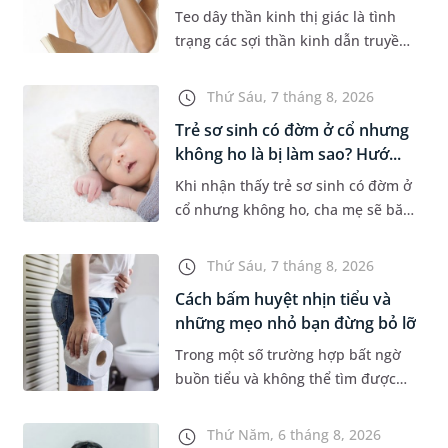
Teo dây thần kinh thị giác là tình
trạng các sợi thần kinh dẫn truyền
tín hiệu từ mắt lên não bị tổn
thương và dần mất đi chức năng
Thứ Sáu, 7 tháng 8, 2026
hoạt động. Nếu điều trị m...
Trẻ sơ sinh có đờm ở cổ nhưng
không ho là bị làm sao? Hướ...
Khi nhận thấy trẻ sơ sinh có đờm ở
cổ nhưng không ho, cha mẹ sẽ băn
khoăn liệu con có đang mắc bệnh
đường hô hấp hay không. Những
Thứ Sáu, 7 tháng 8, 2026
chia sẻ dưới đây sẽ giúp ch...
Cách bấm huyệt nhịn tiểu và
những mẹo nhỏ bạn đừng bỏ lỡ
Trong một số trường hợp bất ngờ
buồn tiểu và không thể tìm được
nhà vệ sinh, nhiều người đã áp
dụng phương pháp bấm huyệt
Thứ Năm, 6 tháng 8, 2026