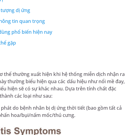
n tượng dị ứng
hông tin quan trọng
 dùng phổ biến hiện nay
thể gặp
cơ thể thường xuất hiện khi hệ thống miễn dịch nhận ra
ày thường biểu hiện qua các dấu hiệu như nổi mề đay,
iểu hiện sẽ có sự khác nhau. Dựa trên tính chất đặc
thành các loại như sau:
phát do bệnh nhân bị dị ứng thời tiết (bao gồm tất cả
i phấn hoa/bụi/nấm mốc/thú cưng.