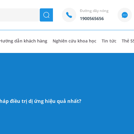
Đường dây nóng
seach
1900565656
Hướng dẫn khách hàng
Nghiên cứu khoa học
Tin tức
Thẻ 5
áp điều trị dị ứng hiệu quả nhất?