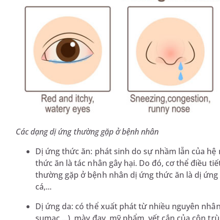
Các dạng dị ứng thường gặp ở bệnh nhân
Dị ứng thức ăn: phát sinh do sự nhầm lẫn của hệ
thức ăn là tác nhân gây hại. Do đó, cơ thể điều t
thường gặp ở bệnh nhân dị ứng thức ăn là dị ứng s
cá,...
Dị ứng da: có thể xuất phát từ nhiều nguyên nhân
sumac,...), mày đay, mỹ phẩm, vết cắn của côn trù