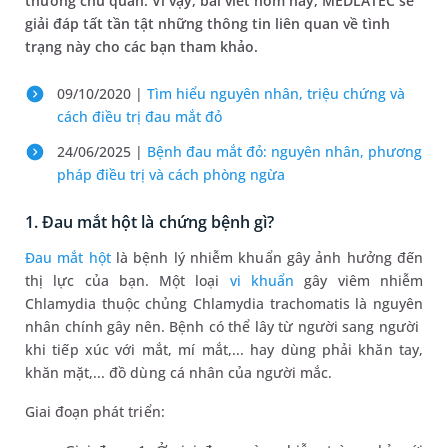
thường chủ quan. Vì vậy, bài viết hôm nay, MEDLATEC sẽ
giải đáp tất tần tật những thông tin liên quan về tình
trạng này cho các bạn tham khảo.
09/10/2020 |
Tìm hiểu nguyên nhân, triệu chứng và
cách điều trị đau mắt đỏ
24/06/2025 |
Bệnh đau mắt đỏ: nguyên nhân, phương
pháp điều trị và cách phòng ngừa
1. Đau mắt hột là chứng bệnh gì?
Đau mắt hột
là bệnh lý nhiễm khuẩn gây ảnh hưởng đến
thị lực của bạn. Một loại
vi khuẩn
gây viêm nhiễm
Chlamydia thuộc chủng Chlamydia trachomatis là nguyên
nhân chính gây nên. Bệnh có thể lây từ người sang người
khi tiếp xúc với mắt, mí mắt,... hay dùng phải khăn tay,
khăn mặt,... đồ dùng cá nhân của người mắc.
Giai đoạn phát triển: