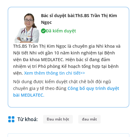
Bác sĩ duyệt bài:ThS.BS Trần Thị Kim
Ngọc
Đã kiểm duyệt
ThS.BS Trần Thị Kim Ngọc là chuyên gia Nhi khoa và
Nội tiết Nhi với gần 10 năm kinh nghiệm tại Bệnh
viện Đa khoa MEDLATEC. Hiện bác sĩ đang đảm
nhiệm vị trí Phó phòng Kế hoạch tổng hợp tại bệnh
viện.
Xem thêm thông tin chi tiết>>
Nội dung được kiểm duyệt chặt chẽ bởi đội ngũ
chuyên gia y tế theo đúng
Công bố quy trình duyệt
bài MEDLATEC.
Từ khoá:
Đau mắt hột
đau mắt