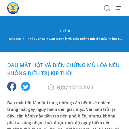
Search
Open
Menu
Tin tức
Trang chủ
Tin tức y khoa
Đau mắt hột và biến chứng mù lòa nếu không điều trị kịp thời
ĐAU MẮT HỘT VÀ BIẾN CHỨNG MÙ LÒA NẾU
KHÔNG ĐIỀU TRỊ KỊP THỜI
Ngày 12/12/2020
Đau mắt hột là một trong những căn bệnh về nhiễm
trùng mắt gây nguy hiểm đến giác mạc. Vài năm trở lại
đây, căn bệnh này dần trở nên phổ biến, nhưng không
phải ai cũng nhận thức được mức độ nguy hiểm nên