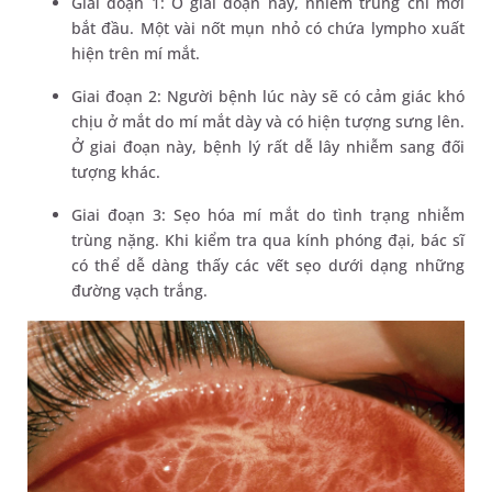
Giai đoạn 1: Ở giai đoạn này, nhiễm trùng chỉ mới
bắt đầu. Một vài nốt mụn nhỏ có chứa lympho xuất
hiện trên mí mắt.
Giai đoạn 2: Người bệnh lúc này sẽ có cảm giác khó
chịu ở mắt do mí mắt dày và có hiện tượng sưng lên.
Ở giai đoạn này, bệnh lý rất dễ lây nhiễm sang đối
tượng khác.
Giai đoạn 3: Sẹo hóa mí mắt do tình trạng nhiễm
trùng nặng. Khi kiểm tra qua kính phóng đại, bác sĩ
có thể dễ dàng thấy các vết sẹo dưới dạng những
đường vạch trắng.