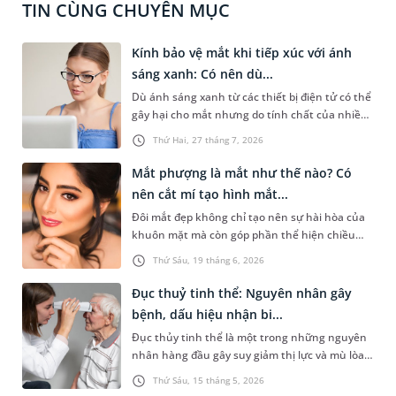
TIN CÙNG CHUYÊN MỤC
Kính bảo vệ mắt khi tiếp xúc với ánh
sáng xanh: Có nên dù...
Dù ánh sáng xanh từ các thiết bị điện tử có thể
gây hại cho mắt nhưng do tính chất của nhiều
công việc trong cuộc sống hiện đại, nhiều
Thứ Hai, 27 tháng 7, 2026
người vẫn phải thường xuyên tiếp xúc với ánh
sáng xanh. Một giải pháp được đưa ra cho vấn
Mắt phượng là mắt như thế nào? Có
đề này là sử dụng kính bảo vệ mắt. Bài viết dưới
nên cắt mí tạo hình mắt...
đây sẽ giúp bạn hiểu rõ hơn về công dụng cũng
Đôi mắt đẹp không chỉ tạo nên sự hài hòa của
như một vài lưu ý khi sử dụng loại kính đặc biệt
khuôn mặt mà còn góp phần thể hiện chiều
này.
sâu nội tâm và thần thái. Trong đó, mắt
Thứ Sáu, 19 tháng 6, 2026
phượng từ lâu đã được coi là một trong những
tiêu chuẩn về vẻ đẹp của đôi mắt. Vậy mắt
Đục thuỷ tinh thể: Nguyên nhân gây
phượng là mắt như thế nào? Có nên thực hiện
bệnh, dấu hiệu nhận bi...
cắt mí để tạo hình mắt phượng không?
Đục thủy tinh thể là một trong những nguyên
nhân hàng đầu gây suy giảm thị lực và mù lòa,
đặc biệt ở người cao tuổi. Việc nhận diện sớm
Thứ Sáu, 15 tháng 5, 2026
các dấu hiệu bất thường cùng sự hiểu biết đầy