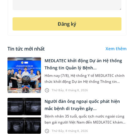
Đăng ký
Tin tức mới nhất
Xem thêm
MEDLATEC khởi động Dự án Hệ thống
Thông tin Quản lý Bệnh...
Hôm nay (7/8), Hệ thống Y tế MEDLATEC chính
thức khởi động Dự án Hệ thống Thông tin
Quản lý Bệnh viện (HIS - Hospital Information
Thứ Bảy, 8 tháng 8, 2026
System) giai đoạn mới. Dự á...
Người đàn ông ngoại quốc phát hiện
mắc bệnh di truyền gây...
Bệnh nhân 35 tuổi, quốc tịch nước ngoài cùng
bạn gái người Việt Nam đến MEDLATEC khám
sức khỏe tiền hôn nhân. Qua thăm khám và
Thứ Bảy, 8 tháng 8, 2026