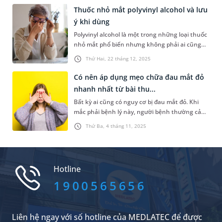
đủ về các phương pháp xử trí là rất quan trọng
Thuốc nhỏ mắt polyvinyl alcohol và lưu
để phục hồi sức khỏe thị lực.
ý khi dùng
Polyvinyl alcohol là một trong những loại thuốc
nhỏ mắt phổ biến nhưng không phải ai cũng
hiểu rõ về sản phẩm này. Bài viết dưới đây sẽ
Thứ Hai, 22 tháng 12, 2025
giúp bạn hiểu rõ hơn về loại thuốc nhỏ mắt này
và những lưu ý khi sử dụng để thuốc phát huy
Có nên áp dụng mẹo chữa đau mắt đỏ
hiệu quả, hạn chế rủi ro về sức khỏe.
nhanh nhất​ từ bài thu...
Bất kỳ ai cũng có nguy cơ bị đau mắt đỏ. Khi
mắc phải bệnh lý này, người bệnh thường cảm
thấy khó chịu, thị lực ít nhiều bị ảnh hưởng.
Thứ Ba, 4 tháng 11, 2025
Ngoài điều trị bằng thuốc theo hướng dẫn của
bác sĩ, không ít người vẫn áp dụng mẹo chữa
đau mắt đỏ nhanh nhất theo kinh nghiệm
truyền miệng. Vậy, có nên áp dụng những mẹo
Hotline
chữa trị này không?
1900565656
Liên hệ ngay với số hotline của MEDLATEC để được