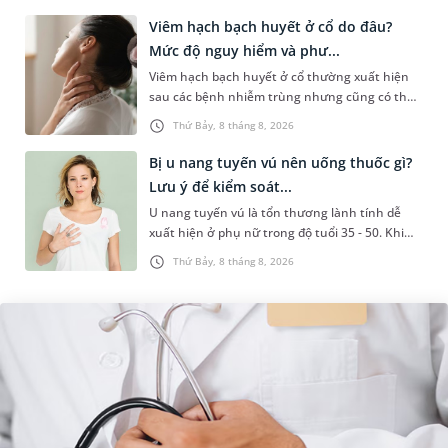
làm các xét nghiệm chuyên sâu,...
Viêm hạch bạch huyết ở cổ do đâu?
Mức độ nguy hiểm và phư...
Viêm hạch bạch huyết ở cổ thường xuất hiện
sau các bệnh nhiễm trùng nhưng cũng có thể
liên quan đến lao hạch hoặc ung thư. Để tìm
Thứ Bảy, 8 tháng 8, 2026
hiểu nguyên nhân gây viêm,...
Bị u nang tuyến vú nên uống thuốc gì?
Lưu ý để kiểm soát...
U nang tuyến vú là tổn thương lành tính dễ
xuất hiện ở phụ nữ trong độ tuổi 35 - 50. Khi
được chẩn đoán mắc bệnh, nhiều người
Thứ Bảy, 8 tháng 8, 2026
thường băn khoăn u nang tuyến v...