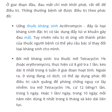
Ở giai đoạn đầu, đau mắt chỉ mới khởi phát, rất dễ để
điều trị. Thông thường bệnh sẽ được điều trị theo phác
đồ:
Uống
thuốc kháng sinh
Azithromycin - đây là loại
kháng sinh đặc trị có tác dụng đẩy lùi vi khuẩn gây
đau
mắt
. Tuy nhiên nếu bị dị ứng với thành phần
của thuốc người bệnh có thể yêu cầu bác sĩ thay đổi
loại kháng sinh cho mình.
Bôi mỡ kháng sinh: tra thuốc mỡ Tetracyclin 1%
(hoặc erythromycin), thực hiện cứ 8 giờ tra 1 lần, kéo
dài ít nhất trong 6 tuần ở giai đoạn hoạt tính. Ngoài
ra, ở vùng đang có dịch, có thể áp dụng phác đồ
điều trị cách quãng để phòng chống nguy cơ lây
nhiễm: tra mỡ Tetracyclin 1%, cứ 12 tiếng/1 lần,
trong 5 ngày. Hoặc 1 lần/ ngày, trong 10 ngày; mỗi
năm nên dùng ít nhất trong 6 tháng và kéo dài liên
tục.