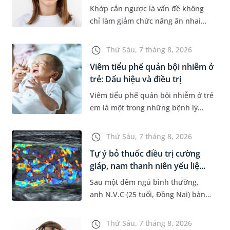
Khớp cắn ngược là vấn đề không
chỉ làm giảm chức năng ăn nhai
của trẻ mà còn làm mất đi sự cân
đối của khuôn mặt. Do đó, cần khắc
Thứ Sáu, 7 tháng 8, 2026
phục sớm tình trạng này để...
Viêm tiểu phế quản bội nhiễm ở
trẻ: Dấu hiệu và điều trị
Viêm tiểu phế quản bội nhiễm ở trẻ
em là một trong những bệnh lý
đường hô hấp nguy hiểm, thường
bùng phát vào thời điểm giao mùa.
Thứ Sáu, 7 tháng 8, 2026
Khi những tổn thương ban đầ...
Tự ý bỏ thuốc điều trị cường
giáp, nam thanh niên yếu liệ...
Sau một đêm ngủ bình thường,
anh N.V.C (25 tuổi, Đồng Nai) bàng
hoàng phát hiện yếu liệt 2 chân,
không thể vận động đi lại được. Kết
Thứ Sáu, 7 tháng 8, 2026