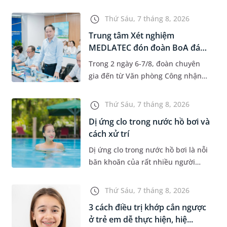
độ tuổi 35 - 50. Khi được chẩn đoán
mắc bệnh, nhiều người thường
Thứ Sáu, 7 tháng 8, 2026
băn khoăn u nang tuyến v...
Trung tâm Xét nghiệm
MEDLATEC đón đoàn BoA đánh
giá giám...
Trong 2 ngày 6-7/8, đoàn chuyên
gia đến từ Văn phòng Công nhận
Chất lượng quốc gia (BoA) đã ghi
nhận và đánh giá cao nỗ lực duy trì
Thứ Sáu, 7 tháng 8, 2026
hệ thống quản lý chất lượ...
Dị ứng clo trong nước hồ bơi và
cách xử trí
Dị ứng clo trong nước hồ bơi là nỗi
băn khoăn của rất nhiều người
thích bơi lội, đặc biệt là những
trường hợp thường xuyên bơi ở
Thứ Sáu, 7 tháng 8, 2026
những hồ bơi nhân tạo. Bài v...
3 cách điều trị khớp cắn ngược
ở trẻ em dễ thực hiện, hiệ...