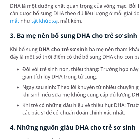
DHA là một dưỡng chất quan trọng của võng mạc. Bởi DH
cần được bổ sung DHA theo đủ liều lượng ở mỗi giai đo
mắt
như
tật khúc xạ
, mắt kém.
3. Ba mẹ nên bổ sung
DHA cho trẻ sơ sinh
Khi bổ sung
DHA cho trẻ sơ sinh
ba mẹ nên tham khảo 
đây là một số thời điểm có thể bổ sung DHA cho con b
Đối với trẻ sinh non, thiếu tháng: Trường hợp n
gian tích lũy DHA trong tử cung.
Ngay sau sinh: Theo lời khuyên từ nhiều chuyên gi
khi sinh nếu sữa mẹ không cung cấp đủ lượng DHA
Khi trẻ có những dấu hiệu về thiếu hụt DHA: Trư
các bác sĩ để có chuẩn đoán chính xác nhất.
4. Những nguồn giàu
DHA cho trẻ sơ sinh