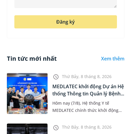
Đăng ký
Tin tức mới nhất
Xem thêm
Thứ Bảy, 8 tháng 8, 2026
MEDLATEC khởi động Dự án Hệ
thống Thông tin Quản lý Bệnh...
Hôm nay (7/8), Hệ thống Y tế
MEDLATEC chính thức khởi động
Dự án Hệ thống Thông tin Quản lý
Bệnh viện (HIS - Hospital
Thứ Bảy, 8 tháng 8, 2026
Information System) giai đoạn mới.