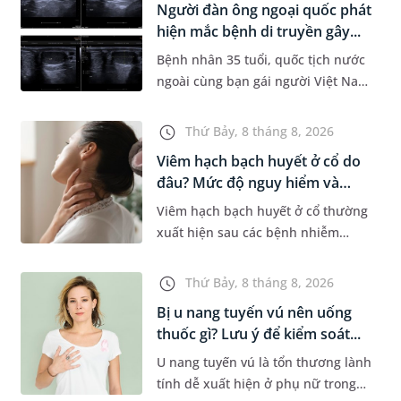
Người đàn ông ngoại quốc phát
Dự á...
hiện mắc bệnh di truyền gây...
Bệnh nhân 35 tuổi, quốc tịch nước
ngoài cùng bạn gái người Việt Nam
đến MEDLATEC khám sức khỏe tiền
hôn nhân. Qua thăm khám và làm
Thứ Bảy, 8 tháng 8, 2026
các xét nghiệm chuyên sâu,...
Viêm hạch bạch huyết ở cổ do
đâu? Mức độ nguy hiểm và
phư...
Viêm hạch bạch huyết ở cổ thường
xuất hiện sau các bệnh nhiễm
trùng nhưng cũng có thể liên quan
đến lao hạch hoặc ung thư. Để tìm
Thứ Bảy, 8 tháng 8, 2026
hiểu nguyên nhân gây viêm,...
Bị u nang tuyến vú nên uống
thuốc gì? Lưu ý để kiểm soát...
U nang tuyến vú là tổn thương lành
tính dễ xuất hiện ở phụ nữ trong