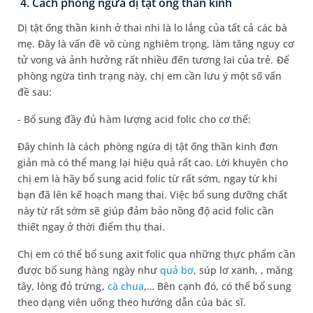
4. Cách phòng ngừa dị tật ống thần kinh
Dị tật ống thần kinh ở thai nhi là lo lắng của tất cả các bà
mẹ. Đây là vấn đề vô cùng nghiêm trọng, làm tăng nguy cơ
tử vong và ảnh hưởng rất nhiều đến tương lai của trẻ. Để
phòng ngừa tình trạng này, chị em cần lưu ý một số vấn
đề sau:
- Bổ sung đầy đủ hàm lượng acid folic cho cơ thể:
Đây chính là cách phòng ngừa dị tật ống thần kinh đơn
giản mà có thể mang lại hiệu quả rất cao. Lời khuyên cho
chị em là hãy bổ sung acid folic từ rất sớm, ngay từ khi
bạn đã lên kế hoạch mang thai. Việc bổ sung dưỡng chất
này từ rất sớm sẽ giúp đảm bảo nồng độ acid folic cần
thiết ngay ở thời điểm thụ thai.
Chị em có thể bổ sung axit folic qua những thực phẩm cần
được bổ sung hàng ngày như
quả bơ
, súp lơ xanh, , măng
tây, lòng đỏ trứng,
cà chua
,… Bên cạnh đó, có thể bổ sung
theo dạng viên uống theo hướng dẫn của bác sĩ.