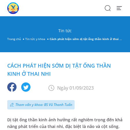
Search
Open
Menu
Tin tức
Trang chủ
Tin tức y khoa
Cách phát hiện sớm dị tật ống thần kinh ở thai nhi
CÁCH PHÁT HIỆN SỚM DỊ TẬT ỐNG THẦN
KINH Ở THAI NHI
Ngày 01/09/2023
Tham vấn y khoa: BS Vũ Thanh Tuấn
Dị tật ống thần kinh ảnh hưởng rất nghiêm trọng đến khả
năng phát triển của thai nhi, đặc biệt là não và cột sống.