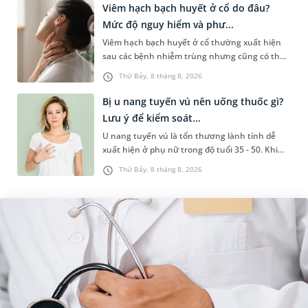
Viêm hạch bạch huyết ở cổ do đâu?
Mức độ nguy hiểm và phư...
Viêm hạch bạch huyết ở cổ thường xuất hiện
sau các bệnh nhiễm trùng nhưng cũng có thể
liên quan đến lao hạch hoặc ung thư. Để tìm
Thứ Bảy, 8 tháng 8, 2026
hiểu nguyên nhân gây viêm,...
Bị u nang tuyến vú nên uống thuốc gì?
Lưu ý để kiểm soát...
U nang tuyến vú là tổn thương lành tính dễ
xuất hiện ở phụ nữ trong độ tuổi 35 - 50. Khi
được chẩn đoán mắc bệnh, nhiều người
Thứ Bảy, 8 tháng 8, 2026
thường băn khoăn u nang tuyến v...