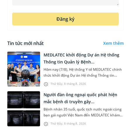
Đăng ký
Tin tức mới nhất
Xem thêm
MEDLATEC khởi động Dự án Hệ thống
Thông tin Quản lý Bệnh...
Hôm nay (7/8), Hệ thống Y tế MEDLATEC chính
thức khởi động Dự án Hệ thống Thông tin
Quản lý Bệnh viện (HIS - Hospital Information
Thứ Bảy, 8 tháng 8, 2026
System) giai đoạn mới. Dự á...
Người đàn ông ngoại quốc phát hiện
mắc bệnh di truyền gây...
Bệnh nhân 35 tuổi, quốc tịch nước ngoài cùng
bạn gái người Việt Nam đến MEDLATEC khám
sức khỏe tiền hôn nhân. Qua thăm khám và
Thứ Bảy, 8 tháng 8, 2026
làm các xét nghiệm chuyên sâu,...