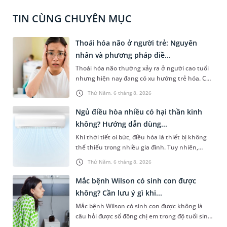
TIN CÙNG CHUYÊN MỤC
Thoái hóa não ở người trẻ: Nguyên
nhân và phương pháp điề...
Thoái hóa não thường xảy ra ở người cao tuổi
nhưng hiện nay đang có xu hướng trẻ hóa. Các
yếu tố như căng thẳng kéo dài, lối sống thiếu
Thứ Năm, 6 tháng 8, 2026
lành mạnh, bệnh lý thần kinh, chấn thương,...
là nguyên nhân phổ biến dẫn đến thoái hóa
Ngủ điều hòa nhiều có hại thần kinh
não ở người trẻ. Bài viết sau sẽ cùng bạn tìm
không? Hướng dẫn dùng...
hiểu cụ thể căn nguyên, cách thức chẩn đoán
Khi thời tiết oi bức, điều hòa là thiết bị không
và điều trị bệnh lý này để hạn chế nguy cơ tổn
thể thiếu trong nhiều gia đình. Tuy nhiên,
thương não không thể phục hồi.
nhiều người lo ngại rằng việc ngủ trong phòng
Thứ Năm, 6 tháng 8, 2026
điều hòa mỗi đêm có thể gây ảnh hưởng đến
hệ thần kinh, làm tê bì tay chân, đau đầu hoặc
Mắc bệnh Wilson có sinh con được
thậm chí tăng nguy cơ đột quỵ. Vậy ngủ điều
không? Cần lưu ý gì khi...
hòa nhiều có hại thần kinh không? Bài viết
Mắc bệnh Wilson có sinh con được không là
dưới đây sẽ giúp bạn hiểu rõ những ảnh hưởng
câu hỏi được số đông chị em trong độ tuổi sinh
của việc ngủ điều hòa và biết cách sử dụng điều
sản quan tâm. Trên thực tế, người mắc bệnh