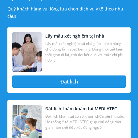
Quý khách hàng vui lòng lựa chọn dịch vụ y tế theo nhu
cầu!
Lấy mẫu xét nghiệm tại nhà
Lấy mẫu xét nghiệm tại nhà giúp khách hàng
chủ động tầm soát bệnh lý. Đồng thời tiết kiệm
thời gian đi lại, chờ đợi kết quả với mức chi phí
hợp lý.
Đặt lịch
Đặt lịch thăm khám tại MEDLATEC
Đặt lịch khám tại cơ sở khám chữa bệnh thuộc
Hệ thống Y tế MEDLATEC giúp chủ động thời
gian, hạn chế tiếp xúc đông người.