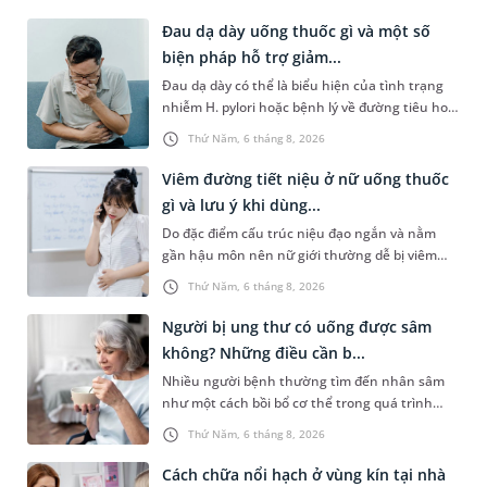
Đau dạ dày uống thuốc gì và một số
biện pháp hỗ trợ giảm...
Đau dạ dày có thể là biểu hiện của tình trạng
nhiễm H. pylori hoặc bệnh lý về đường tiêu hoá
khác. Dựa theo nguyên nhân cụ thể, bác sĩ sẽ
Thứ Năm, 6 tháng 8, 2026
cân nhắc chỉ định p...
Viêm đường tiết niệu ở nữ uống thuốc
gì và lưu ý khi dùng...
Do đặc điểm cấu trúc niệu đạo ngắn và nằm
gần hậu môn nên nữ giới thường dễ bị viêm
đường tiết niệu hơn nam giới. Tùy theo nguyên
Thứ Năm, 6 tháng 8, 2026
nhân, mức độ nhiễm trùng và...
Người bị ung thư có uống được sâm
không? Những điều cần b...
Nhiều người bệnh thường tìm đến nhân sâm
như một cách bồi bổ cơ thể trong quá trình
điều trị ung thư. Tuy nhiên, câu hỏi người bị
Thứ Năm, 6 tháng 8, 2026
ung thư có uống được sâm kh...
Cách chữa nổi hạch ở vùng kín tại nhà