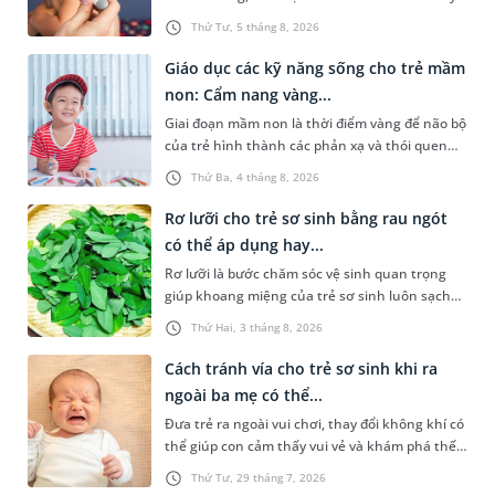
lo lắng. Tuy nhiên, không phải ai cũng biết đo
Thứ Tư, 5 tháng 8, 2026
nhiệt độ ở nách bao nhiêu là sốt ở trẻ em và
cách chăm sóc trẻ sốt sao cho an toàn. Những
Giáo dục các kỹ năng sống cho trẻ mầm
chia sẻ dưới đây sẽ cùng cha mẹ tìm hiểu vấn
non: Cẩm nang vàng...
đề này để giúp bé nhanh hồi phục và phòng
Giai đoạn mầm non là thời điểm vàng để não bộ
ngừa nguy cơ xảy ra biến chứng.
của trẻ hình thành các phản xạ và thói quen
hành vi nền tảng. Việc trang bị sớm các kỹ
Thứ Ba, 4 tháng 8, 2026
năng sống cho trẻ mầm non không chỉ giúp
con vững vàng tự lập từ nhỏ mà còn là chiếc
Rơ lưỡi cho trẻ sơ sinh bằng rau ngót
khiên bảo vệ con an toàn khi bắt đầu bước ra
có thể áp dụng hay...
khám phá thế giới xung quanh.
Rơ lưỡi là bước chăm sóc vệ sinh quan trọng
giúp khoang miệng của trẻ sơ sinh luôn sạch
sẽ, hạn chế cặn sữa tích tụ và giảm nguy cơ
Thứ Hai, 3 tháng 8, 2026
nấm miệng. Để thực hiện điều này, không ít
cha mẹ tìm đến cách rơ lưỡi cho trẻ sơ sinh
Cách tránh vía cho trẻ sơ sinh khi ra
bằng rau ngót. Vậy đây có phải là phương pháp
ngoài ba mẹ có thể...
nên áp dụng không? Bài viết sau sẽ giúp cha
Đưa trẻ ra ngoài vui chơi, thay đổi không khí có
mẹ có thêm thông tin để chủ động chăm sóc
thể giúp con cảm thấy vui vẻ và khám phá thế
khoang miệng cho trẻ đúng cách.
giới xung quanh. Tuy nhiên, nhiều cha mẹ vẫn
Thứ Tư, 29 tháng 7, 2026
lo lắng khi trẻ quấy khóc, bỏ bú hoặc ngủ