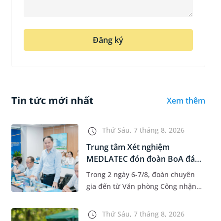
Đăng ký
Tin tức mới nhất
Xem thêm
Thứ Sáu, 7 tháng 8, 2026
Trung tâm Xét nghiệm
MEDLATEC đón đoàn BoA đánh
giá giám...
Trong 2 ngày 6-7/8, đoàn chuyên
gia đến từ Văn phòng Công nhận
Chất lượng quốc gia (BoA) đã ghi
nhận và đánh giá cao nỗ lực duy trì
Thứ Sáu, 7 tháng 8, 2026