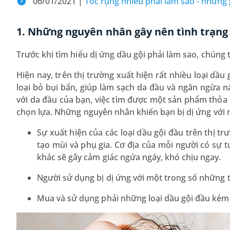
06/01/2021 |
Tóc rụng nhiều phải làm sao - những 
1. Những nguyên nhân gây nên tình trạng 
Trước khi tìm hiểu dị ứng dầu gội phải làm sao, chúng
Hiện nay, trên thị trường xuất hiện rất nhiều loại d
loại bỏ bụi bẩn, giúp làm sạch da đầu và ngăn ngừa 
với da đầu của bạn, việc tìm được một sản phẩm thỏa m
chọn lựa. Những nguyên nhân khiến bạn bị dị ứng với 
Sự xuất hiện của các loại dầu gội đầu trên thị t
tạo mùi và phụ gia. Cơ địa của mỗi người có sự 
khác sẽ gây cảm giác ngứa ngáy, khó chịu ngay.
Người sử dụng bị dị ứng với một trong số những 
Mua và sử dụng phải những loại dầu gội đầu kém 