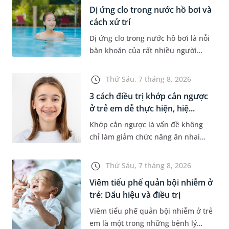
hệ thống quản lý chất lượ...
Dị ứng clo trong nước hồ bơi và
cách xử trí
Dị ứng clo trong nước hồ bơi là nỗi
băn khoăn của rất nhiều người
thích bơi lội, đặc biệt là những
trường hợp thường xuyên bơi ở
Thứ Sáu, 7 tháng 8, 2026
những hồ bơi nhân tạo. Bài v...
3 cách điều trị khớp cắn ngược
ở trẻ em dễ thực hiện, hiệ...
Khớp cắn ngược là vấn đề không
chỉ làm giảm chức năng ăn nhai
của trẻ mà còn làm mất đi sự cân
đối của khuôn mặt. Do đó, cần khắc
Thứ Sáu, 7 tháng 8, 2026
phục sớm tình trạng này để...
Viêm tiểu phế quản bội nhiễm ở
trẻ: Dấu hiệu và điều trị
Viêm tiểu phế quản bội nhiễm ở trẻ
em là một trong những bệnh lý