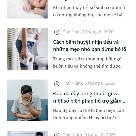
Khi nhận thấy trẻ sơ sinh có đờm ở
cổ nhưng không ho, cha mẹ sẽ băn
khoăn liệu con có đang mắc bệnh
đường hô hấp hay không. Những
Thứ Sáu, 7 tháng 8, 2026
chia sẻ dưới đây sẽ giúp ch...
Cách bấm huyệt nhịn tiểu và
những mẹo nhỏ bạn đừng bỏ lỡ
Trong một số trường hợp bất ngờ
buồn tiểu và không thể tìm được
nhà vệ sinh, nhiều người đã áp
dụng phương pháp bấm huyệt
Thứ Năm, 6 tháng 8, 2026
nhịn tiểu. Vậy cách bấm huyệt
Đau dạ dày uống thuốc gì và
nhịn...
một số biện pháp hỗ trợ giảm...
Đau dạ dày có thể là biểu hiện của
tình trạng nhiễm H. pylori hoặc
bệnh lý về đường tiêu hoá khác.
Dựa theo nguyên nhân cụ thể, bác
Thứ Năm, 6 tháng 8, 2026