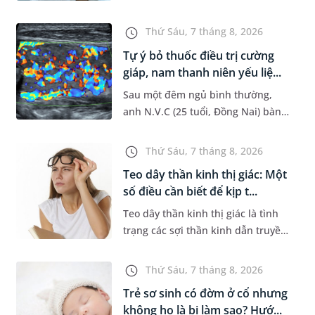
đường hô hấp nguy hiểm, thường
bùng phát vào thời điểm giao mùa.
Thứ Sáu, 7 tháng 8, 2026
Khi những tổn thương ban đầ...
Tự ý bỏ thuốc điều trị cường
giáp, nam thanh niên yếu liệ...
Sau một đêm ngủ bình thường,
anh N.V.C (25 tuổi, Đồng Nai) bàng
hoàng phát hiện yếu liệt 2 chân,
không thể vận động đi lại được. Kết
Thứ Sáu, 7 tháng 8, 2026
quả thăm khám tại Phòng...
Teo dây thần kinh thị giác: Một
số điều cần biết để kịp t...
Teo dây thần kinh thị giác là tình
trạng các sợi thần kinh dẫn truyền
tín hiệu từ mắt lên não bị tổn
thương và dần mất đi chức năng
Thứ Sáu, 7 tháng 8, 2026
hoạt động. Nếu điều trị m...
Trẻ sơ sinh có đờm ở cổ nhưng
không ho là bị làm sao? Hướ...