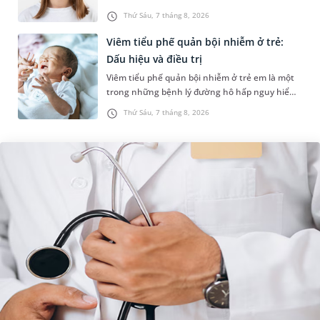
sự cân đối của khuôn mặt. Do đó, cần khắc
Thứ Sáu, 7 tháng 8, 2026
phục sớm tình trạng này để...
Viêm tiểu phế quản bội nhiễm ở trẻ:
Dấu hiệu và điều trị
Viêm tiểu phế quản bội nhiễm ở trẻ em là một
trong những bệnh lý đường hô hấp nguy hiểm,
thường bùng phát vào thời điểm giao mùa. Khi
Thứ Sáu, 7 tháng 8, 2026
những tổn thương ban đầ...