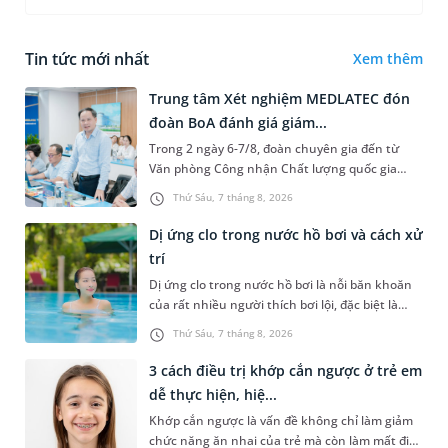
Tin tức mới nhất
Xem thêm
Trung tâm Xét nghiệm MEDLATEC đón
đoàn BoA đánh giá giám...
Trong 2 ngày 6-7/8, đoàn chuyên gia đến từ
Văn phòng Công nhận Chất lượng quốc gia
(BoA) đã ghi nhận và đánh giá cao nỗ lực duy trì
Thứ Sáu, 7 tháng 8, 2026
hệ thống quản lý chất lượ...
Dị ứng clo trong nước hồ bơi và cách xử
trí
Dị ứng clo trong nước hồ bơi là nỗi băn khoăn
của rất nhiều người thích bơi lội, đặc biệt là
những trường hợp thường xuyên bơi ở những
Thứ Sáu, 7 tháng 8, 2026
hồ bơi nhân tạo. Bài v...
3 cách điều trị khớp cắn ngược ở trẻ em
dễ thực hiện, hiệ...
Khớp cắn ngược là vấn đề không chỉ làm giảm
chức năng ăn nhai của trẻ mà còn làm mất đi