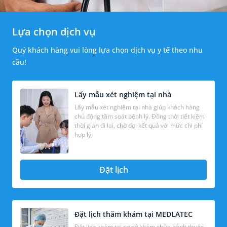
Lựa chọn dịch vụ
Quý khách hàng vui lòng lựa chọn dịch vụ y tế theo nhu
cầu!
Lấy mẫu xét nghiệm tại nhà
Lấy mẫu xét nghiệm tại nhà giúp khách hàng
chủ động tầm soát bệnh lý. Đồng thời tiết kiệm
thời gian đi lại, chờ đợi kết quả với mức chi phí
hợp lý.
Đặt lịch
Đặt lịch thăm khám tại MEDLATEC
Đặt lịch khám tại cơ sở khám chữa bệnh thuộc