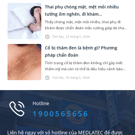
khoa MEDLATEC. Sau đó, bệnh nhân được
Thai phụ chóng mặt, mệt mỏi nhiều
phẫu thuật nhằm ngăn chặn tình trạng di căn
tưởng ốm nghén, đi khám...
hoặc xâm lấn cơ quan khác.
Thấy chóng mặt, mệt mỏi nhiều, thai phụ đi
khám được chẩn đoán mắc cường giáp do thai
kỳ - một chứng rối loạn chức năng tuyến giáp.
Thứ Sáu, 22 tháng 5, 2026
Tuy nhiên, tình trạng này rất dễ nhầm lẫn với
Basedow - một bệnh lý tuyến giáp có thể gây
Cổ bị thâm đen là bệnh gì? Phương
sảy thai, sinh non, tăng nguy cơ tiền sản giật…
pháp chẩn đoán
Tình trạng cổ bị thâm đen không chỉ gây mất
thẩm mỹ mà còn có thể là dấu hiệu cảnh báo
một số vấn đề sức khỏe tiềm ẩn. Vậy nguyên
Thứ Hai, 18 tháng 5, 2026
nhân khiến cổ bị thâm đen là bệnh gì, làm cách
nào để xác định chính xác? Bài viết dưới đây sẽ
cùng bạn tìm hiểu thông tin liên quan và giải
đáp những băn khoăn này.
Hotline
1900565656
Liên hệ ngay với số hotline của MEDLATEC để được