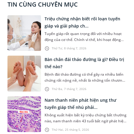
TIN CÙNG CHUYÊN MỤC
Triệu chứng nhận biết rối loạn tuyến
giáp và giải pháp ch...
Tuyến giáp rất quan trọng đối với nhiều hoạt
động của cơ thể. Chính vì thế, khi hoạt động
của tuyến giáp bất thường sẽ gây ra nhiều ảnh
Thứ Tư, 8 tháng 7, 2026
hưởng đến sức khỏe. Dưới đây là cách nhận
biết tình trạng rối loạn tuyến giáp và một số
Bàn chân đái tháo đường là gì? Điều trị
phương pháp điều trị bệnh.
thế nào?
Bệnh đái tháo đường có thể gây ra nhiều biến
chứng rất nặng nề, nhất là những tổn thương
về thần kinh và lưu thông máu kém. Từ đó tăng
Thứ Ba, 7 tháng 7, 2026
nguy cơ loét bàn chân, thậm chí phải cắt cụt
chi trong những trường hợp có diễn biến xấu.
Nam thanh niên phát hiện ung thư
Bài viết dưới đây sẽ giúp bạn hiểu rõ bàn chân
tuyến giáp thể nhú phải...
đái tháo đường là gì, cách nhận diện sớm và
Không xuất hiện bất kỳ triệu chứng bất thường
nên làm gì để kiểm soát tình trạng này.
nào, nam thanh niên 43 tuổi bất ngờ phát hiện
mắc ung thư tuyến giáp thể nhú trong lần
Thứ Hai, 25 tháng 5, 2026
kiểm tra sức khỏe định kỳ tại Bệnh viện Đa