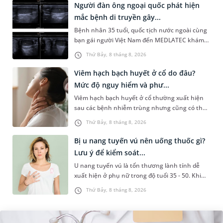
Người đàn ông ngoại quốc phát hiện
mắc bệnh di truyền gây...
Bệnh nhân 35 tuổi, quốc tịch nước ngoài cùng
bạn gái người Việt Nam đến MEDLATEC khám
sức khỏe tiền hôn nhân. Qua thăm khám và
Thứ Bảy, 8 tháng 8, 2026
làm các xét nghiệm chuyên sâu,...
Viêm hạch bạch huyết ở cổ do đâu?
Mức độ nguy hiểm và phư...
Viêm hạch bạch huyết ở cổ thường xuất hiện
sau các bệnh nhiễm trùng nhưng cũng có thể
liên quan đến lao hạch hoặc ung thư. Để tìm
Thứ Bảy, 8 tháng 8, 2026
hiểu nguyên nhân gây viêm,...
Bị u nang tuyến vú nên uống thuốc gì?
Lưu ý để kiểm soát...
U nang tuyến vú là tổn thương lành tính dễ
xuất hiện ở phụ nữ trong độ tuổi 35 - 50. Khi
được chẩn đoán mắc bệnh, nhiều người
Thứ Bảy, 8 tháng 8, 2026
thường băn khoăn u nang tuyến v...