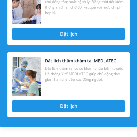
chủ động tầm soát bệnh lý. Đồng thời tiết kiệm
thời gian đi lại, chờ đợi kết quả với mức chi phí
hợp lý.
Đặt lịch
Đặt lịch thăm khám tại MEDLATEC
Đặt lịch khám tại cơ sở khám chữa bệnh thuộc
Hệ thống Y tế MEDLATEC giúp chủ động thời
gian, hạn chế tiếp xúc đông người.
Đặt lịch