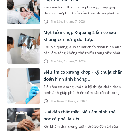
hơn các thắc mắc này.
Siêu âm hình thái học là phương pháp giúp
theo dõi sự phát triển của thai nhi và phát hiện
sớm những bất thường các dị tật nếu có. Bài
Thứ Sáu, 3 tháng 7, 2026
viết dưới đây sẽ giúp chị em hiểu rõ siêu âm
hình thái học là gì, cần thực hiện vào những
Một tuần chụp X-quang 2 lần có sao
thời điểm nào của thai kỳ và một số vấn đề mẹ
không và những đối tượ...
bầu cần lưu ý để có thai kỳ an toàn, khỏe
Chụp X-quang là kỹ thuật chẩn đoán hình ảnh
mạnh.
cận lâm sàng không thể thiếu trong việc phát
hiện và điều trị nhiều bệnh lý. Tuy nhiên, do
Thứ Sáu, 3 tháng 7, 2026
phương pháp này sử dụng tia bức xạ, không ít
bệnh nhân lo lắng liệu Một tuần chụp X-quang
Siêu âm cơ xương khớp - Kỹ thuật chẩn
2 lần có sao không và tần suất thực hiện thế
đoán hình ảnh không...
nào mới an toàn. Bài viết dưới đây sẽ giải đáp
Siêu âm cơ xương khớp là kỹ thuật chẩn đoán
chi tiết thắc mắc trên, giúp bạn có cái nhìn
hình ảnh giúp phát hiện sớm các tổn thương
chính xác hơn để bảo vệ sức khỏe bản thân
từ sâu bên trong hệ vận động mà mắt thường
một cách khoa học nhất.
Thứ Năm, 2 tháng 7, 2026
không thể nhìn thấy. Vậy phương pháp này
thường được ứng dụng trong trường hợp nào
Giải đáp thắc mắc: Siêu âm hình thái
và quy trình thực hiện ra sao? Bài viết sau đây
học có phải là siêu...
sẽ cung cấp các thông tin chi tiết hơn để bạn
Khi khám thai trong tuần thứ 20 đến 24 của
đọc tham khảo.