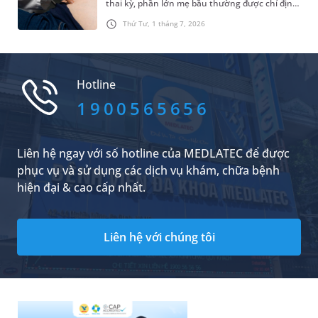
thai kỳ, phần lớn mẹ bầu thường được chỉ định
siêu âm hình thái học và siêu âm 4D. Vậy, siêu
Thứ Tư, 1 tháng 7, 2026
âm hình thái học có phải là siêu âm 4D không
và cần lưu ý những vấn đề gì khi thực hiện
phương pháp siêu âm này?
Hotline
1900565656
Liên hệ ngay với số hotline của MEDLATEC để được
phục vụ và sử dụng các dịch vụ khám, chữa bệnh
hiện đại & cao cấp nhất.
Liên hệ với chúng tôi