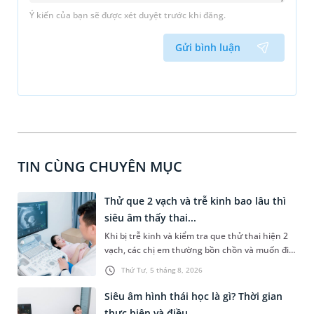
Ý kiến của bạn sẽ được xét duyệt trước khi đăng.
Gửi bình luận
TIN CÙNG CHUYÊN MỤC
Thử que 2 vạch và trễ kinh bao lâu thì
siêu âm thấy thai...
Khi bị trễ kinh và kiểm tra que thử thai hiện 2
vạch, các chị em thường bồn chồn và muốn đi
siêu âm ngay để được nhìn thấy thai nhi.
Thứ Tư, 5 tháng 8, 2026
Nhưng liệu siêu âm sớm như vậy có nên hay
không và trễ kinh bao lâu thì siêu âm thấy thai?
Siêu âm hình thái học là gì? Thời gian
Bài viết sau đây sẽ giúp các bạn giải đáp chi tiết
thực hiện và điều...