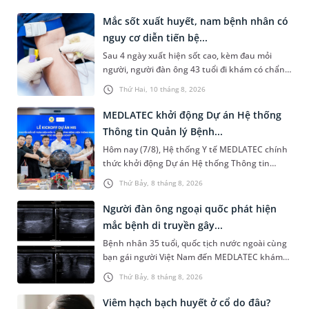
Mắc sốt xuất huyết, nam bệnh nhân có
nguy cơ diễn tiến bệ...
Sau 4 ngày xuất hiện sốt cao, kèm đau mỏi
người, người đàn ông 43 tuổi đi khám có chẩn
đoán sốt xuất huyết Dengue và phải nhập viện
Thứ Hai, 10 tháng 8, 2026
điều trị ngay để tránh bi...
MEDLATEC khởi động Dự án Hệ thống
Thông tin Quản lý Bệnh...
Hôm nay (7/8), Hệ thống Y tế MEDLATEC chính
thức khởi động Dự án Hệ thống Thông tin
Quản lý Bệnh viện (HIS - Hospital Information
Thứ Bảy, 8 tháng 8, 2026
System) giai đoạn mới. Dự á...
Người đàn ông ngoại quốc phát hiện
mắc bệnh di truyền gây...
Bệnh nhân 35 tuổi, quốc tịch nước ngoài cùng
bạn gái người Việt Nam đến MEDLATEC khám
sức khỏe tiền hôn nhân. Qua thăm khám và
Thứ Bảy, 8 tháng 8, 2026
làm các xét nghiệm chuyên sâu,...
Viêm hạch bạch huyết ở cổ do đâu?