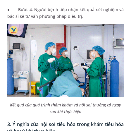
●
Bước
4
: Ng
ười bệnh t
iếp nhận kết quả xét nghiệm và
b
ác sĩ sẽ
tư vấn phương pháp điều trị.
Kết quả của quá trình thăm khám và nội soi thường có ngay
sau khi thực hiện
3. Ý nghĩa của nội soi tiêu hóa trong khám tiêu hóa