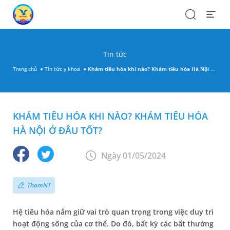
Search
Open
Menu
Tin tức
Trang chủ
Tin tức y khoa
Khám tiêu hóa khi nào? Khám tiêu hóa Hà Nội ở đâu tốt?
KHÁM TIÊU HÓA KHI NÀO? KHÁM TIÊU HÓA
HÀ NỘI Ở ĐÂU TỐT?
Ngày 01/05/2024
ThomNT
Hệ tiêu hóa nắm giữ vai trò quan trọng trong việc duy trì
hoạt động sống của cơ thể. Do đó, bất kỳ các bất thường