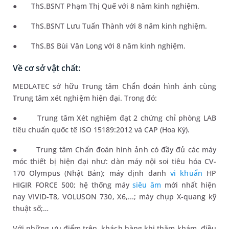
●
ThS.BSNT Phạm Thị Quế với 8 năm kinh nghiệm.
●
ThS.BSNT Lưu Tuấn Thành với 8 năm kinh nghiệm.
●
ThS.BS Bùi Văn Long với 8 năm kinh nghiệm.
Về cơ sở vật chất:
MEDLATEC sở hữu Trung tâm Chẩn đoán hình ảnh cùng
Trung tâm xét nghiệm hiện đại
.
T
rong
đó:
●
Trung tâm Xét
nghiệm
đạt 2 chứng chỉ phòng LAB
tiêu chuẩn quốc tế ISO 15189:2012
và CAP (Hoa Kỳ).
●
Trung tâm Chẩn đoán hình ảnh có đầy đủ các máy
móc thiết bị hiện đại
như: dàn máy nội soi tiêu hóa CV-
170 Olympus (Nhật Bản); máy định danh
vi khuẩn
HP
HIGIR FORCE 500; hệ thống máy
siêu âm
mới nhất hiện
nay VIVID-T8, VOLUSON 730, X6,...; máy chụp X-quang kỹ
thuật số;…
Với những ưu điểm trên, khách hàng khi thăm khám, điều