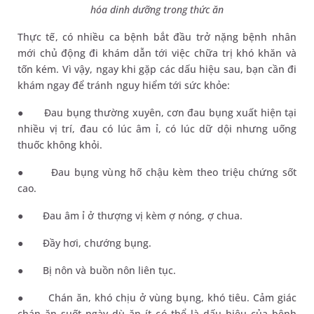
hóa dinh dưỡng trong thức ăn
Thực tế, có nhiều ca bệnh bắt đầu trở nặng bệnh nhân
mới chủ động đi khám dẫn tới việc chữa trị khó khăn và
tốn kém. Vì vậy, ngay khi gặp các dấu hiệu sau, bạn cần đi
khám ngay để tránh nguy hiểm tới sức khỏe:
●
Đau bụng thường xuyên, cơn đau bụng xuất hiện tại
nhiều vị trí
, đau
có
lúc
âm ỉ, có
lúc
dữ dội nhưng uống
thuốc không khỏi.
●
Đau bụng
vùng hố chậu kèm theo triệu chứng sốt
cao.
●
Đau âm ỉ ở thượng vị kèm ợ nóng, ợ chua.
●
Đầy hơi, chướng bụng.
●
Bị nôn và buồn nôn liên tục.
●
Chán ăn, khó chịu ở vùng bụng, khó tiêu. Cảm giác
chán ăn suốt ngày dù ăn ít có thể là dấu hiệu của bệnh