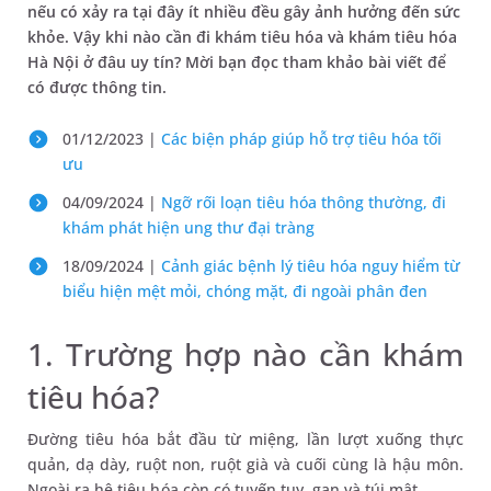
nếu có xảy ra tại đây ít nhiều đều gây ảnh hưởng đến sức
khỏe. Vậy khi nào cần đi khám tiêu hóa và khám tiêu hóa
Hà Nội ở đâu uy tín? Mời bạn đọc tham khảo bài viết để
có được thông tin.
01/12/2023 |
Các biện pháp giúp hỗ trợ tiêu hóa tối
ưu
04/09/2024 |
Ngỡ rối loạn tiêu hóa thông thường, đi
khám phát hiện ung thư đại tràng
18/09/2024 |
Cảnh giác bệnh lý tiêu hóa nguy hiểm từ
biểu hiện mệt mỏi, chóng mặt, đi ngoài phân đen
1. Trường hợp nào cần khám
tiêu hóa?
Đường tiêu hóa bắt đầu từ miệng, lần lượt xuống thực
quản, dạ dày, ruột non, ruột già và cuối cùng là hậu môn.
Ngoài ra hệ tiêu hóa còn có tuyến tụy, gan và túi mật.