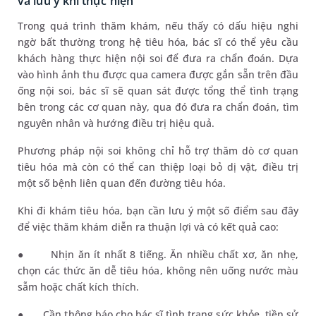
và lưu ý khi thực hiện
Trong quá trình thăm khám, nếu thấy có dấu hiệu nghi
ngờ bất thường trong hệ tiêu hóa, bác sĩ có thể yêu cầu
khách hàng thực hiện nội soi để đưa ra chẩn đoán. Dựa
vào hình ảnh thu được qua camera được gắn sẵn trên đầu
ống nội soi, bác sĩ sẽ quan sát được tổng thể tình trạng
bên trong các cơ quan này, qua đó đưa ra chẩn đoán, tìm
nguyên nhân và hướng điều trị hiệu quả.
Phương pháp nội soi không chỉ hỗ trợ thăm dò cơ quan
tiêu hóa mà còn có thể can thiệp loại bỏ dị vật, điều trị
một số bệnh liên quan đến đường tiêu hóa.
Khi đi khám tiêu hóa, bạn cần lưu ý một số điểm sau đây
để việc thăm khám diễn ra thuận lợi và có kết quả cao:
●
Nhịn ăn ít nhất 8 tiếng.
Ăn nhiều chất xơ, ăn nhẹ,
chọn các thức ăn dễ tiêu hóa, không nên uống nước màu
sẫm hoặc chất kích thích.
●
Cần thông báo cho bác sĩ tình trạng sức khỏe, tiền sử