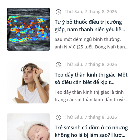
đường hô hấp nguy hiểm, thường
bùng phát vào thời điểm giao mùa.
Thứ Sáu, 7 tháng 8, 2026
Khi những tổn thương ban đầ...
Tự ý bỏ thuốc điều trị cường
giáp, nam thanh niên yếu liệ...
Sau một đêm ngủ bình thường,
anh N.V.C (25 tuổi, Đồng Nai) bàng
hoàng phát hiện yếu liệt 2 chân,
không thể vận động đi lại được. Kết
Thứ Sáu, 7 tháng 8, 2026
quả thăm khám tại Phòng...
Teo dây thần kinh thị giác: Một
số điều cần biết để kịp t...
Teo dây thần kinh thị giác là tình
trạng các sợi thần kinh dẫn truyền
tín hiệu từ mắt lên não bị tổn
thương và dần mất đi chức năng
Thứ Sáu, 7 tháng 8, 2026
hoạt động. Nếu điều trị m...
Trẻ sơ sinh có đờm ở cổ nhưng
không ho là bị làm sao? Hướ...