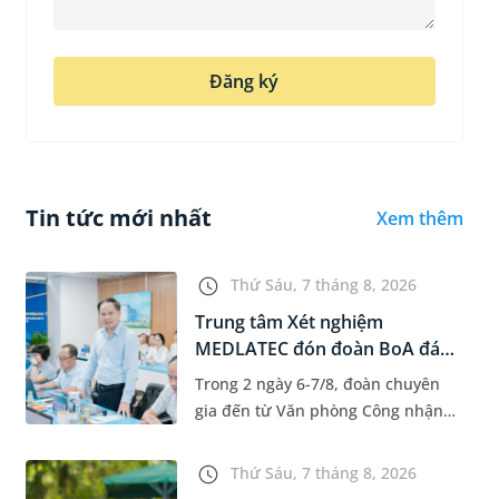
Đăng ký
Tin tức mới nhất
Xem thêm
Thứ Sáu, 7 tháng 8, 2026
Trung tâm Xét nghiệm
MEDLATEC đón đoàn BoA đánh
giá giám...
Trong 2 ngày 6-7/8, đoàn chuyên
gia đến từ Văn phòng Công nhận
Chất lượng quốc gia (BoA) đã ghi
nhận và đánh giá cao nỗ lực duy trì
Thứ Sáu, 7 tháng 8, 2026
hệ thống quản lý chất lượ...