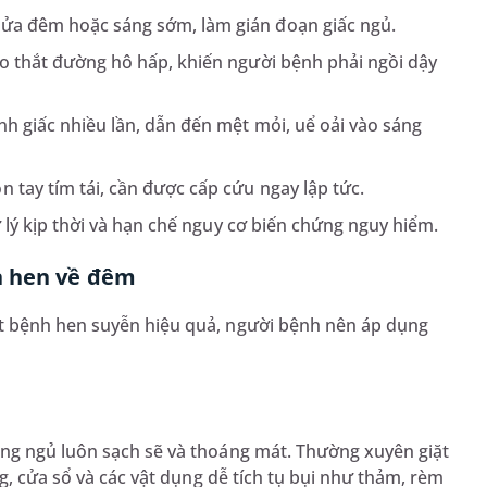
nửa đêm hoặc sáng sớm, làm gián đoạn giấc ngủ.
co thắt đường hô hấp, khiến người bệnh phải ngồi dậy
nh giấc nhiều lần, dẫn đến mệt mỏi, uể oải vào sáng
 tay tím tái, cần được cấp cứu ngay lập tức.
lý kịp thời và hạn chế nguy cơ biến chứng nguy hiểm.
n hen về đêm
t bệnh hen suyễn hiệu quả, người bệnh nên áp dụng
ng ngủ luôn sạch sẽ và thoáng mát. Thường xuyên giặt
ng, cửa sổ và các vật dụng dễ tích tụ bụi như thảm, rèm