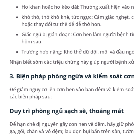
Ho khan hoặc ho kéo dài: Thường xuất hiện vào 
khó thở, thở khò khè, tức ngực: Cảm giác nghẹt, 
hoặc thay đổi tư thế để dễ thở hơn.
Giấc ngủ bị gián đoạn: Cơn hen làm người bệnh tỉ
hôm sau.
Trường hợp nặng: Khó thở dữ dội, môi và đầu ngón
Nhận biết sớm các triệu chứng này giúp người bệnh xử 
3. Biện pháp phòng ngừa và kiểm soát cơ
Để giảm nguy cơ lên cơn hen vào ban đêm và kiểm soá
các biện pháp sau:
Duy trì phòng ngủ sạch sẽ, thoáng mát
Để hạn chế dị nguyên gây cơn hen về đêm, hãy giữ phò
ga, gối, chăn và vỏ đệm; lau dọn bụi bẩn trên sàn, tườ