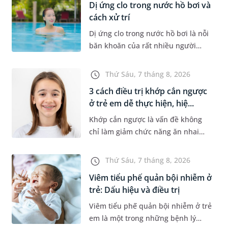
Dị ứng clo trong nước hồ bơi và
cách xử trí
Dị ứng clo trong nước hồ bơi là nỗi
băn khoăn của rất nhiều người
thích bơi lội, đặc biệt là những
trường hợp thường xuyên bơi ở
Thứ Sáu, 7 tháng 8, 2026
những hồ bơi nhân tạo. Bài v...
3 cách điều trị khớp cắn ngược
ở trẻ em dễ thực hiện, hiệ...
Khớp cắn ngược là vấn đề không
chỉ làm giảm chức năng ăn nhai
của trẻ mà còn làm mất đi sự cân
đối của khuôn mặt. Do đó, cần khắc
Thứ Sáu, 7 tháng 8, 2026
phục sớm tình trạng này để...
Viêm tiểu phế quản bội nhiễm ở
trẻ: Dấu hiệu và điều trị
Viêm tiểu phế quản bội nhiễm ở trẻ
em là một trong những bệnh lý