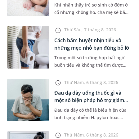
Khi nhận thấy trẻ sơ sinh có đờm ở
cổ nhưng không ho, cha mẹ sẽ băn
khoăn liệu con có đang mắc bệnh
đường hô hấp hay không. Những
Thứ Sáu, 7 tháng 8, 2026
chia sẻ dưới đây sẽ giúp ch...
Cách bấm huyệt nhịn tiểu và
những mẹo nhỏ bạn đừng bỏ lỡ
Trong một số trường hợp bất ngờ
buồn tiểu và không thể tìm được
nhà vệ sinh, nhiều người đã áp
dụng phương pháp bấm huyệt
Thứ Năm, 6 tháng 8, 2026
nhịn tiểu. Vậy cách bấm huyệt
Đau dạ dày uống thuốc gì và
nhịn...
một số biện pháp hỗ trợ giảm...
Đau dạ dày có thể là biểu hiện của
tình trạng nhiễm H. pylori hoặc
bệnh lý về đường tiêu hoá khác.
Dựa theo nguyên nhân cụ thể, bác
Thứ Năm, 6 tháng 8, 2026