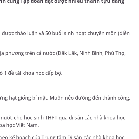
cánh cùng Tập đoàn đạt được nhiều thành tựu đáng
 được thảo luận và 50 buổi sinh hoạt chuyên môn (diễn
địa phương trên cả nước (Đắk Lắk, Ninh Bình, Phú Thọ,
có 1 đề tài khoa học cấp bộ.
ững hạt giống bí mật, Muôn nẻo đường đến thành công,
 nước cho học sinh THPT qua di sản các nhà khoa học
oa học Việt Nam.
heo kế hoạch của Trung tâm Di sản các nhà khoa học