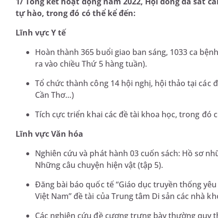
1/ Tổng kết hoạt động năm 2022, Hội đồng đã sát 
tự hào, trong đó có thể kể đến:
Lĩnh vực Y tế
Hoàn thành 365 buổi giao ban sáng, 1033 ca bệnh
ra vào chiều Thứ 5 hàng tuần).
Tổ chức thành công 14 hội nghị, hội thảo tại các 
Cần Thơ…)
Tích cực triển khai các đề tài khoa học, trong đó 
Lĩnh vực Văn hóa
Nghiên cứu và phát hành 03 cuốn sách: Hồ sơ nh
Những câu chuyện hiện vật (tập 5).
Đăng bài báo quốc tế “Giáo dục truyền thống yêu
Việt Nam” đề tài của Trung tâm Di sản các nhà kh
Các nghiên cứu đề cương trưng bày thường quy t