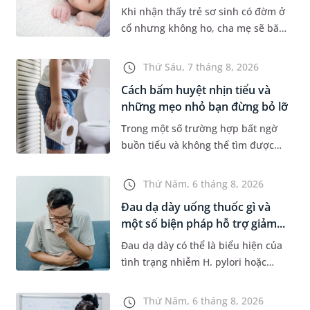
Khi nhận thấy trẻ sơ sinh có đờm ở
cổ nhưng không ho, cha mẹ sẽ băn
khoăn liệu con có đang mắc bệnh
đường hô hấp hay không. Những
Thứ Sáu, 7 tháng 8, 2026
chia sẻ dưới đây sẽ giúp ch...
Cách bấm huyệt nhịn tiểu và
những mẹo nhỏ bạn đừng bỏ lỡ
Trong một số trường hợp bất ngờ
buồn tiểu và không thể tìm được
nhà vệ sinh, nhiều người đã áp
dụng phương pháp bấm huyệt
Thứ Năm, 6 tháng 8, 2026
nhịn tiểu. Vậy cách bấm huyệt
Đau dạ dày uống thuốc gì và
nhịn...
một số biện pháp hỗ trợ giảm...
Đau dạ dày có thể là biểu hiện của
tình trạng nhiễm H. pylori hoặc
bệnh lý về đường tiêu hoá khác.
Dựa theo nguyên nhân cụ thể, bác
Thứ Năm, 6 tháng 8, 2026