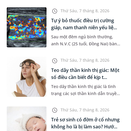
đường hô hấp nguy hiểm, thường
bùng phát vào thời điểm giao mùa.
Thứ Sáu, 7 tháng 8, 2026
Khi những tổn thương ban đầ...
Tự ý bỏ thuốc điều trị cường
giáp, nam thanh niên yếu liệ...
Sau một đêm ngủ bình thường,
anh N.V.C (25 tuổi, Đồng Nai) bàng
hoàng phát hiện yếu liệt 2 chân,
không thể vận động đi lại được. Kết
Thứ Sáu, 7 tháng 8, 2026
quả thăm khám tại Phòng...
Teo dây thần kinh thị giác: Một
số điều cần biết để kịp t...
Teo dây thần kinh thị giác là tình
trạng các sợi thần kinh dẫn truyền
tín hiệu từ mắt lên não bị tổn
thương và dần mất đi chức năng
Thứ Sáu, 7 tháng 8, 2026
hoạt động. Nếu điều trị m...
Trẻ sơ sinh có đờm ở cổ nhưng
không ho là bị làm sao? Hướ...