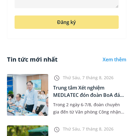
Đăng ký
Tin tức mới nhất
Xem thêm
Thứ Sáu, 7 tháng 8, 2026
Trung tâm Xét nghiệm
MEDLATEC đón đoàn BoA đánh
giá giám...
Trong 2 ngày 6-7/8, đoàn chuyên
gia đến từ Văn phòng Công nhận
Chất lượng quốc gia (BoA) đã ghi
nhận và đánh giá cao nỗ lực duy trì
Thứ Sáu, 7 tháng 8, 2026
hệ thống quản lý chất lượ...