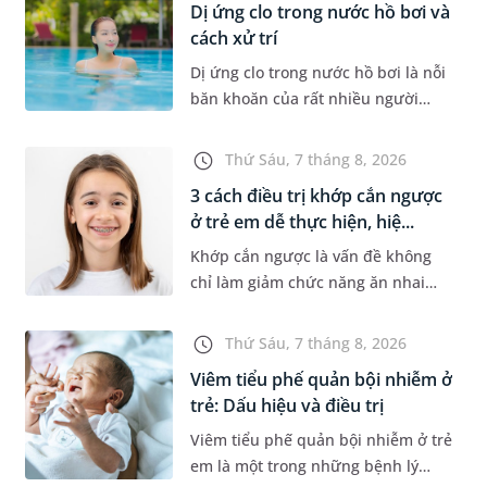
Dị ứng clo trong nước hồ bơi và
cách xử trí
Dị ứng clo trong nước hồ bơi là nỗi
băn khoăn của rất nhiều người
thích bơi lội, đặc biệt là những
trường hợp thường xuyên bơi ở
Thứ Sáu, 7 tháng 8, 2026
những hồ bơi nhân tạo. Bài v...
3 cách điều trị khớp cắn ngược
ở trẻ em dễ thực hiện, hiệ...
Khớp cắn ngược là vấn đề không
chỉ làm giảm chức năng ăn nhai
của trẻ mà còn làm mất đi sự cân
đối của khuôn mặt. Do đó, cần khắc
Thứ Sáu, 7 tháng 8, 2026
phục sớm tình trạng này để...
Viêm tiểu phế quản bội nhiễm ở
trẻ: Dấu hiệu và điều trị
Viêm tiểu phế quản bội nhiễm ở trẻ
em là một trong những bệnh lý