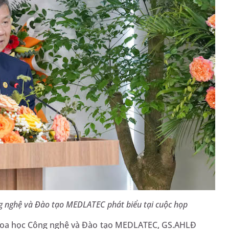
g nghệ và Đào tạo MEDLATEC phát biểu tại cuộc họp
g Khoa học Công nghệ và Đào tạo MEDLATEC, GS.AHLĐ