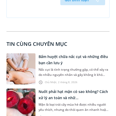
TIN CÙNG CHUYÊN MỤC
Bấm huyệt chữa nấc cụt và những điều
bạn cần lưu ý
Nấc cụt là tình trạng thường gặp, có thể xảy ra
do nhiều nguyên nhân và gây không ít khó
chịu. Bấm huyệt chữa nấc cụt là một trong
Chủ Nhật, 2 tháng 8, 2026
những phương pháp được nhiều người tìm
hiểu để hỗ trợ tình trạng này. Mời bạn cùng
Nuốt phải hạt mận có sao không? Cách
tìm hiểu sâu hơn về phương pháp chữa nấc cụt
xử lý an toàn và nhữ...
này trong bài viết dưới đây.
Mận là loại trái cây mùa hè được nhiều người
yêu thích, nhưng do thói quen ăn nhanh hoặc
sơ suất, không ít người đã vô tình nuốt phải