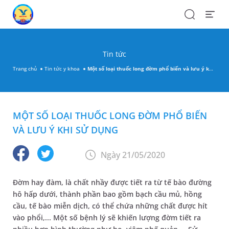
Search
Open
Menu
Tin tức
Trang chủ
Tin tức y khoa
Một số loại thuốc long đờm phổ biến và lưu ý khi sử dụng
MỘT SỐ LOẠI THUỐC LONG ĐỜM PHỔ BIẾN
VÀ LƯU Ý KHI SỬ DỤNG
Ngày 21/05/2020
Đờm hay đàm, là chất nhầy được tiết ra từ tế bào đường
hô hấp dưới, thành phần bao gồm bạch cầu mủ, hồng
cầu, tế bào miễn dịch, có thể chứa những chất được hít
vào phổi,... Một số bệnh lý sẽ khiến lượng đờm tiết ra