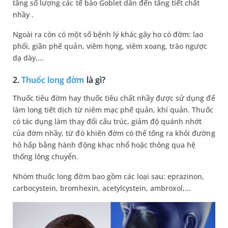
tăng số lượng các tế bào Goblet dẫn đến tăng tiết chất
nhầy .
Ngoài ra còn có một số bệnh lý khác gây ho có đờm: lao
phổi, giãn phế quản, viêm họng, viêm xoang, trào ngược
dạ dày,...
2.
Thuốc long đờm
là gì?
Thuốc tiêu đờm hay thuốc tiêu chất nhầy được sử dụng để
làm long tiết dịch từ niêm mạc phế quản, khí quản. Thuốc
có tác dụng làm thay đổi cấu trúc, giảm độ quánh nhớt
của đờm nhầy, từ đó khiến đờm có thể tống ra khỏi đường
hô hấp bằng hành động khạc nhổ hoặc thông qua hệ
thống lông chuyển.
Nhóm thuốc long đờm bao gồm các loại sau: eprazinon,
carbocystein, bromhexin, acetylcystein, ambroxol,...