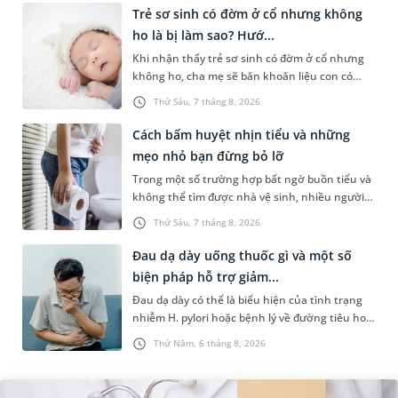
Trẻ sơ sinh có đờm ở cổ nhưng không
ho là bị làm sao? Hướ...
Khi nhận thấy trẻ sơ sinh có đờm ở cổ nhưng
không ho, cha mẹ sẽ băn khoăn liệu con có
đang mắc bệnh đường hô hấp hay không.
Thứ Sáu, 7 tháng 8, 2026
Những chia sẻ dưới đây sẽ giúp ch...
Cách bấm huyệt nhịn tiểu và những
mẹo nhỏ bạn đừng bỏ lỡ
Trong một số trường hợp bất ngờ buồn tiểu và
không thể tìm được nhà vệ sinh, nhiều người
đã áp dụng phương pháp bấm huyệt nhịn tiểu.
Thứ Sáu, 7 tháng 8, 2026
Vậy cách bấm huyệt nhịn...
Đau dạ dày uống thuốc gì và một số
biện pháp hỗ trợ giảm...
Đau dạ dày có thể là biểu hiện của tình trạng
nhiễm H. pylori hoặc bệnh lý về đường tiêu hoá
khác. Dựa theo nguyên nhân cụ thể, bác sĩ sẽ
Thứ Năm, 6 tháng 8, 2026
cân nhắc chỉ định p...