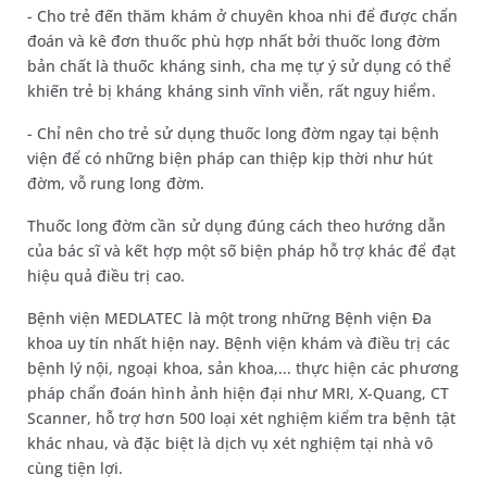
- Cho trẻ đến thăm khám ở chuyên khoa nhi để được chẩn
đoán và kê đơn thuốc phù hợp nhất bởi thuốc long đờm
bản chất là thuốc kháng sinh, cha mẹ tự ý sử dụng có thể
khiến trẻ bị kháng kháng sinh vĩnh viễn, rất nguy hiểm.
- Chỉ nên cho trẻ sử dụng thuốc long đờm ngay tại bệnh
viện để có những biện pháp can thiệp kịp thời như hút
đờm, vỗ rung long đờm.
Thuốc long đờm cần sử dụng đúng cách theo hướng dẫn
của bác sĩ và kết hợp một số biện pháp hỗ trợ khác để đạt
hiệu quả điều trị cao.
Bệnh viện MEDLATEC là một trong những Bệnh viện Đa
khoa uy tín nhất hiện nay. Bệnh viện khám và điều trị các
bệnh lý nội, ngoại khoa, sản khoa,... thực hiện các phương
pháp chẩn đoán hình ảnh hiện đại như MRI, X-Quang, CT
Scanner, hỗ trợ hơn 500 loại xét nghiệm kiểm tra bệnh tật
khác nhau, và đặc biệt là dịch vụ xét nghiệm tại nhà vô
cùng tiện lợi.