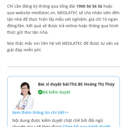
Chỉ cần đăng ký thông qua tổng đài
1900 56 56 56
hoặc
qua website medlatec.vn, MEDLATEC sẽ cho nhân viên đến
tận nhà để thực hiện lấy mẫu xét nghiệm, giá chỉ 10 ngàn
đồng/lần. Kết quả sẽ được trả online hoặc thông qua hình
thức gửi thư tận nhà.
Mọi thắc mắc xin liên hệ với MEDLATEC để được tư vấn và
giải đáp miễn phí.
Bác sĩ duyệt bài:ThS.BS Hoàng Thị Thúy
Đã kiểm duyệt
Xem thêm thông tin chi tiết>>
Nội dung được kiểm duyệt chặt chẽ bởi đội ngũ
chuyên gia y tế theo đúng
Công bố quy trình duyệt