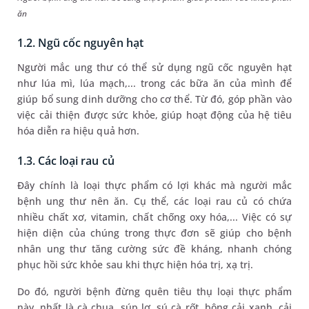
ăn
1.2. Ngũ cốc nguyên hạt
Người mắc ung thư có thể sử dụng ngũ cốc nguyên hạt
như lúa mì, lúa mạch,... trong các bữa ăn của mình để
giúp bổ sung dinh dưỡng cho cơ thể. Từ đó, góp phần vào
việc cải thiện được sức khỏe, giúp hoạt động của hệ tiêu
hóa diễn ra hiệu quả hơn.
1.3. Các loại rau củ
Đây chính là loại thực phẩm có lợi khác mà người mắc
bệnh ung thư nên ăn. Cụ thể, các loại rau củ có chứa
nhiều chất xơ, vitamin, chất chống oxy hóa,... Việc có sự
hiện diện của chúng trong thực đơn sẽ giúp cho bệnh
nhân ung thư tăng cường sức đề kháng, nhanh chóng
phục hồi sức khỏe sau khi thực hiện hóa trị, xạ trị.
Do đó, người bệnh đừng quên tiêu thụ loại thực phẩm
này, nhất là cà chua, súp lơ, sú cà rốt, bông cải xanh, cải