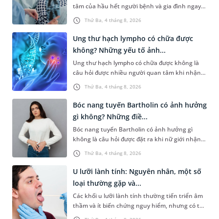
tâm của hầu hết người bệnh và gia đình ngay
cũng như cách dùng đúng sẽ giúp người bệnh
sau khi nhận chẩn đoán. Thực tế, thời gian
sử dụng nhân sâm một cách an toàn và phù
Thứ Ba, 4 tháng 8, 2026
sống không thể xác định bằng một con số
hợp.
chung mà phụ thuộc vào nhiều yếu tố như giai
Ung thư hạch lympho có chữa được
đoạn bệnh, loại ung thư phổi, mức độ đáp ứng
không? Những yếu tố ảnh...
điều trị và tình trạng sức khỏe tổng thể.
Ung thư hạch lympho có chữa được không là
câu hỏi được nhiều người quan tâm khi nhận
chẩn đoán mắc bệnh. Bệnh phát sinh từ các tế
Thứ Ba, 4 tháng 8, 2026
bào lympho thuộc hệ bạch huyết, bộ phận
tham gia vào cơ chế miễn dịch của cơ thể. Nhờ
Bóc nang tuyến Bartholin có ảnh hưởng
sự phát triển của y học hiện đại, nhiều trường
gì không? Những điề...
hợp ung thư hạch lympho có thể kiểm soát tốt,
Bóc nang tuyến Bartholin có ảnh hưởng gì
thậm chí đạt lui bệnh hoàn toàn nếu được phát
không là câu hỏi được đặt ra khi nữ giới nhận
hiện và điều trị đúng thời điểm. Mặc dù vậy, kết
được chỉ định điều trị nang ở tuyến này. Tuy
quả điều trị ở mỗi người không hoàn toàn
Thứ Ba, 4 tháng 8, 2026
nhiên, muốn đánh giá nguy cơ ảnh hưởng từ
giống nhau và chịu tác động của nhiều yếu tố.
quá trình điều trị cần xét trên nhiều phương
U lưỡi lành tính: Nguyên nhân, một số
diện. Để có thêm thông tin giải đáp, bạn có thể
loại thường gặp và...
tham khảo bài viết sau.
Các khối u lưỡi lành tính thường tiến triển âm
thầm và ít biến chứng nguy hiểm, nhưng có thể
gây ảnh hưởng trực tiếp đến chất lượng cuộc