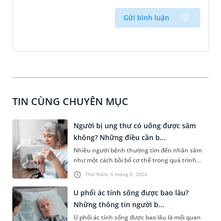
Gửi bình luận
TIN CÙNG CHUYÊN MỤC
Người bị ung thư có uống được sâm
không? Những điều cần b...
Nhiều người bệnh thường tìm đến nhân sâm
như một cách bồi bổ cơ thể trong quá trình
điều trị ung thư. Tuy nhiên, câu hỏi người bị
Thứ Năm, 6 tháng 8, 2026
ung thư có uống được sâm không vẫn khiến
không ít người băn khoăn. Thực tế, nhân sâm
U phổi ác tính sống được bao lâu?
chứa nhiều hoạt chất sinh học có lợi nhưng
Những thông tin người b...
không phải trường hợp nào cũng phù hợp. Việc
U phổi ác tính sống được bao lâu là mối quan
trang bị đầy đủ thông tin về lợi ích, nguy cơ