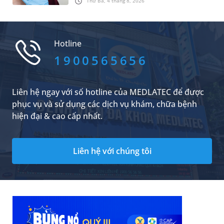
Thứ Ba, 4 tháng 8, 2026
sống của người bệnh. Hiểu đúng về dấu hiệu
nhận biết, phương pháp chẩn đoán cũng như
chế độ chăm sóc khi điều trị sẽ giúp bạn chủ
động kiểm soát tổn thương và thúc đẩy quá
Hotline
trình phục hồi diễn ra nhanh chóng, an toàn.
1900565656
Liên hệ ngay với số hotline của MEDLATEC để được
phục vụ và sử dụng các dịch vụ khám, chữa bệnh
hiện đại & cao cấp nhất.
Liên hệ với chúng tôi