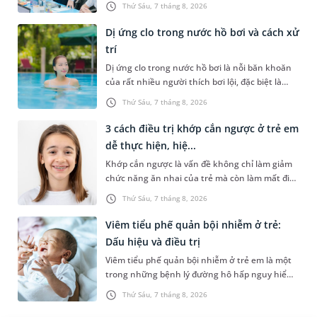
Thứ Sáu, 7 tháng 8, 2026
hệ thống quản lý chất lượ...
Dị ứng clo trong nước hồ bơi và cách xử
trí
Dị ứng clo trong nước hồ bơi là nỗi băn khoăn
của rất nhiều người thích bơi lội, đặc biệt là
những trường hợp thường xuyên bơi ở những
Thứ Sáu, 7 tháng 8, 2026
hồ bơi nhân tạo. Bài v...
3 cách điều trị khớp cắn ngược ở trẻ em
dễ thực hiện, hiệ...
Khớp cắn ngược là vấn đề không chỉ làm giảm
chức năng ăn nhai của trẻ mà còn làm mất đi
sự cân đối của khuôn mặt. Do đó, cần khắc
Thứ Sáu, 7 tháng 8, 2026
phục sớm tình trạng này để...
Viêm tiểu phế quản bội nhiễm ở trẻ:
Dấu hiệu và điều trị
Viêm tiểu phế quản bội nhiễm ở trẻ em là một
trong những bệnh lý đường hô hấp nguy hiểm,
thường bùng phát vào thời điểm giao mùa. Khi
Thứ Sáu, 7 tháng 8, 2026
những tổn thương ban đầ...