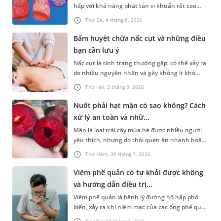
hấp với khả năng phát tán vi khuẩn rất cao
trong cộng đồng nếu không được kiểm soát
Thứ Ba, 4 tháng 8, 2026
tốt. Vậy khi tiếp xúc với người bị lao phổi có lây
không, những yếu tố nào làm tăng nguy cơ
Bấm huyệt chữa nấc cụt và những điều
mắc bệnh và bạn cần phải xử lý như thế nào để
bạn cần lưu ý
bảo vệ sức khỏe một cách khoa học nhất? Bài
Nấc cụt là tình trạng thường gặp, có thể xảy ra
viết dưới đây sẽ giải đáp chi tiết toàn bộ thắc
do nhiều nguyên nhân và gây không ít khó
mắc trên, giúp bạn chủ động phòng ngừa và
chịu. Bấm huyệt chữa nấc cụt là một trong
tầm soát bệnh hiệu quả.
Thứ Hai, 3 tháng 8, 2026
những phương pháp được nhiều người tìm
hiểu để hỗ trợ tình trạng này. Mời bạn cùng
Nuốt phải hạt mận có sao không? Cách
tìm hiểu sâu hơn về phương pháp chữa nấc cụt
xử lý an toàn và nhữ...
này trong bài viết dưới đây.
Mận là loại trái cây mùa hè được nhiều người
yêu thích, nhưng do thói quen ăn nhanh hoặc
sơ suất, không ít người đã vô tình nuốt phải
Thứ Năm, 30 tháng 7, 2026
hạt mận. Cấu tạo hạt mận thường cứng, có hai
đầu nhọn nên khi đi vào đường tiêu hóa rất dễ
Viêm phế quản có tự khỏi được không
gây ra tâm lý hoang mang, lo lắng cho người
và hướng dẫn điều trị...
gặp phải. Bài viết dưới đây sẽ giải đáp chi tiết
Viêm phế quản là bệnh lý đường hô hấp phổ
giúp bạn thắc mắc nuốt phải hạt mận có sao
biến, xảy ra khi niêm mạc của các ống phế quản
không dưới góc nhìn y khoa và hướng dẫn cách
bị sưng viêm và kích ứng. Bệnh gây ra những
xử trí an toàn, kịp thời nhất.
Thứ Tư, 29 tháng 7, 2026