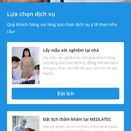
Lựa chọn dịch vụ
Quý khách hàng vui lòng lựa chọn dịch vụ y tế theo nhu
cầu!
Lấy mẫu xét nghiệm tại nhà
Lấy mẫu xét nghiệm tại nhà giúp khách hàng
chủ động tầm soát bệnh lý. Đồng thời tiết kiệm
thời gian đi lại, chờ đợi kết quả với mức chi phí
hợp lý.
Đặt lịch
Đặt lịch thăm khám tại MEDLATEC
Đặt lịch khám tại cơ sở khám chữa bệnh thuộc