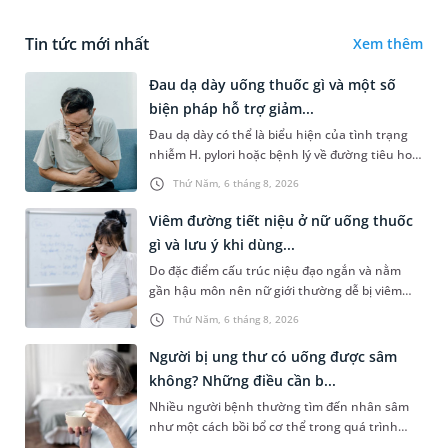
Tin tức mới nhất
Xem thêm
Đau dạ dày uống thuốc gì và một số
biện pháp hỗ trợ giảm...
Đau dạ dày có thể là biểu hiện của tình trạng
nhiễm H. pylori hoặc bệnh lý về đường tiêu hoá
khác. Dựa theo nguyên nhân cụ thể, bác sĩ sẽ
Thứ Năm, 6 tháng 8, 2026
cân nhắc chỉ định p...
Viêm đường tiết niệu ở nữ uống thuốc
gì và lưu ý khi dùng...
Do đặc điểm cấu trúc niệu đạo ngắn và nằm
gần hậu môn nên nữ giới thường dễ bị viêm
đường tiết niệu hơn nam giới. Tùy theo nguyên
Thứ Năm, 6 tháng 8, 2026
nhân, mức độ nhiễm trùng và...
Người bị ung thư có uống được sâm
không? Những điều cần b...
Nhiều người bệnh thường tìm đến nhân sâm
như một cách bồi bổ cơ thể trong quá trình
điều trị ung thư. Tuy nhiên, câu hỏi người bị