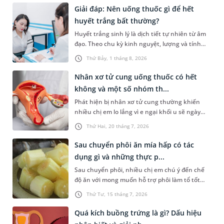
Giải đáp: Nên uống thuốc gì để hết
huyết trắng bất thường?
Huyết trắng sinh lý là dịch tiết tự nhiên từ âm
đạo. Theo chu kỳ kinh nguyệt, lượng và tính
chất của dạng dịch tiết âm đạo này có thể thay
Thứ Bảy, 1 tháng 8, 2026
đổi. Khi mắc bệnh phụ khoa, âm đạo có thể tiết
nhiều huyết trắng bất thường kèm theo các
Nhân xơ tử cung uống thuốc có hết
triệu chứng khó chịu. Tình trạng này có thể
không và một số nhóm th...
được kiểm soát bằng một số loại thuốc. Vậy,
Phát hiện bị nhân xơ tử cung thường khiến
uống thuốc gì để hết huyết trắng và có phải cứ
nhiều chị em lo lắng vì e ngại khối u sẽ ngày
ra huyết trắng thì sẽ uống thuốc hay không?
càng phát triển hoặc phải can thiệp phẫu
Thứ Hai, 20 tháng 7, 2026
thuật. Tuy nhiên, không phải trường hợp nào
cũng cần phẫu thuật ngay. Vậy nhân xơ tử
Sau chuyển phôi ăn mía hấp có tác
cung uống thuốc có hết không? Thuốc có thể
dụng gì và những thực p...
làm khối u biến mất hay chỉ giúp kiểm soát
Sau chuyển phôi, nhiều chị em chú ý đến chế
triệu chứng? Bài viết dưới đây sẽ giúp bạn hiểu
độ ăn với mong muốn hỗ trợ phôi làm tổ tốt
rõ vai trò của điều trị nội khoa, những trường
hơn. Trong đó, “mía hấp” được truyền tai nhau
hợp có thể dùng thuốc và khi nào cần cân nhắc
Thứ Tư, 15 tháng 7, 2026
như một món giúp tăng tỷ lệ đậu thai. Vậy sau
các phương pháp điều trị khác.
chuyển phôi ăn mía hấp có tác dụng gì? Câu trả
Quá kích buồng trứng là gì? Dấu hiệu
lời cụ thể sẽ có trong bài viết sau.