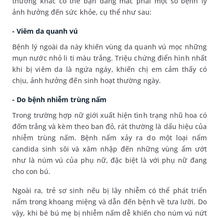
thường khác có thể bạn đang mắc phải một số bệnh lý
ảnh hưởng đến sức khỏe, cụ thể như sau:
- Viêm da quanh vú
Bệnh lý ngoài da này khiến vùng da quanh vú mọc những
mụn nước nhỏ li ti màu trắng. Triệu chứng điển hình nhất
khi bị viêm da là ngứa ngáy, khiến chị em cảm thấy có
chịu, ảnh hưởng đến sinh hoạt thường ngày.
- Do bệnh nhiễm trùng nấm
Trong trường hợp nữ giới xuất hiện tình trạng nhũ hoa có
đốm trắng và kèm theo ban đỏ, rát thường là dấu hiệu của
nhiễm trùng nấm. Bệnh nấm xảy ra do một loại nấm
candida sinh sôi và xâm nhập đến những vùng ẩm ướt
như là núm vú của phụ nữ, đặc biệt là với phụ nữ đang
cho con bú.
Ngoài ra, trẻ sơ sinh nếu bị lây nhiễm có thể phát triển
nấm trong khoang miệng và dẫn đến bệnh về tưa lưỡi. Do
vậy, khi bé bú mẹ bị nhiễm nấm dễ khiến cho núm vú nứt