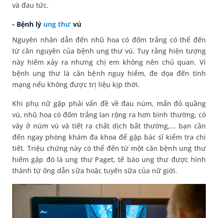
và đau tức.
- Bệnh lý
ung thư
vú
Nguyên nhân dẫn đến nhũ hoa có đốm trắng có thể đến
từ căn nguyên của bệnh ung thư vú. Tuy rằng hiện tượng
này hiếm xảy ra nhưng chị em không nên chủ quan. Vì
bệnh ung thư là căn bệnh nguy hiểm, đe dọa đến tính
mạng nếu không được trị liệu kịp thời.
Khi phụ nữ gặp phải vấn đề về đau núm, mẩn đỏ quầng
vú, nhũ hoa có đốm trắng lan rộng ra hơn bình thường, có
vảy ở núm vú và tiết ra chất dịch bất thường,... bạn cần
đến ngay phòng khám đa khoa để gặp bác sĩ kiểm tra chi
tiết. Triệu chứng này có thể đến từ một căn bệnh ung thư
hiếm gặp đó là ung thư Paget, tế bào ung thư được hình
thành từ ống dẫn sữa hoặc tuyến sữa của nữ giới.