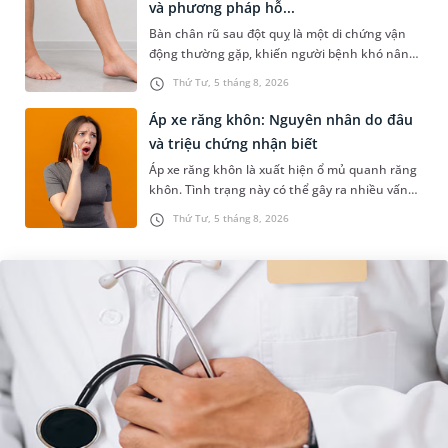
và phương pháp hỗ...
Bàn chân rũ sau đột quỵ là một di chứng vận
động thường gặp, khiến người bệnh khó nâng
bàn chân khi đi lại, làm tăng nguy cơ vấp ngã và
Thứ Tư, 5 tháng 8, 2026
ảnh hưởng đến khả năn...
Áp xe răng khôn: Nguyên nhân do đâu
và triệu chứng nhận biết
Áp xe răng khôn là xuất hiện ổ mủ quanh răng
khôn. Tình trạng này có thể gây ra nhiều vấn
đề nghiêm trọng, đặc biệt gây ảnh hưởng lớn
Thứ Tư, 5 tháng 8, 2026
đến răng số 7. Bài viết...