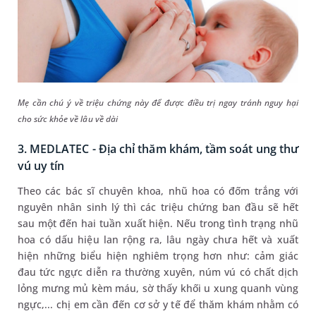
Mẹ cần chú ý về triệu chứng này để được điều trị ngay tránh nguy hại
cho sức khỏe về lâu về dài
3. MEDLATEC - Địa chỉ thăm khám, tầm soát ung thư
vú uy tín
Theo các bác sĩ chuyên khoa, nhũ hoa có đốm trắng với
nguyên nhân sinh lý thì các triệu chứng ban đầu sẽ hết
sau một đến hai tuần xuất hiện. Nếu trong tình trạng nhũ
hoa có dấu hiệu lan rộng ra, lâu ngày chưa hết và xuất
hiện những biểu hiện nghiêm trọng hơn như: cảm giác
đau tức ngực diễn ra thường xuyên, núm vú có chất dịch
lỏng mưng mủ kèm máu, sờ thấy khối u xung quanh vùng
ngực,... chị em cần đến cơ sở y tế để thăm khám nhằm có