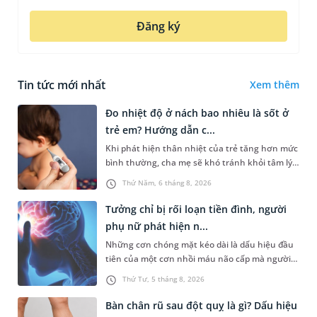
Đăng ký
Tin tức mới nhất
Xem thêm
Đo nhiệt độ ở nách bao nhiêu là sốt ở
trẻ em? Hướng dẫn c...
Khi phát hiện thân nhiệt của trẻ tăng hơn mức
bình thường, cha mẹ sẽ khó tránh khỏi tâm lý
lo lắng. Tuy nhiên, không phải ai cũng biết đo
Thứ Năm, 6 tháng 8, 2026
nhiệt độ ở nách bao...
Tưởng chỉ bị rối loạn tiền đình, người
phụ nữ phát hiện n...
Những cơn chóng mặt kéo dài là dấu hiệu đầu
tiên của một cơn nhồi máu não cấp mà người
bệnh không hề hay biết. Tại BVĐK MEDLATEC,
Thứ Tư, 5 tháng 8, 2026
chiến lược chẩn đoán chính...
Bàn chân rũ sau đột quỵ là gì? Dấu hiệu