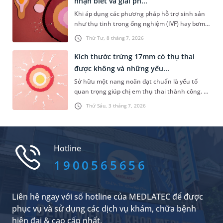
nhận biết và giải ph...
Khi áp dụng các phương pháp hỗ trợ sinh sản
như thụ tinh trong ống nghiệm (IVF) hay bơm
tinh trùng vào buồng tử cung (IUI), có một biến
Thứ Tư, 8 tháng 7, 2026
chứng có thể gặp phải là quá kích buồng trứng.
Vậy quá kích buồng trứng là gì, nguyên nhân,
Kích thước trứng 17mm có thụ thai
dấu hiệu nhận biết theo từng cấp độ và phác
được không và những yếu...
đồ xử trí an toàn ra sao?
Sở hữu một nang noãn đạt chuẩn là yếu tố
quan trọng giúp chị em thụ thai thành công. Vì
vậy, khi kết quả siêu âm cho thấy nang noãn
Thứ Sáu, 3 tháng 7, 2026
chưa đạt mức lý tưởng, rất nhiều chị em lo lắng
liệu kích thước trứng 17mm có thụ thai được
không. Để có câu trả lời chính xác, chúng ta
cần tìm hiểu sâu hơn về quá trình phát triển
Hotline
của nang noãn, thời điểm phóng noãn và các
yếu tố ảnh hưởng ngay trong nội dung dưới
1900565656
đây.
Liên hệ ngay với số hotline của MEDLATEC để được
phục vụ và sử dụng các dịch vụ khám, chữa bệnh
hiện đại & cao cấp nhất.