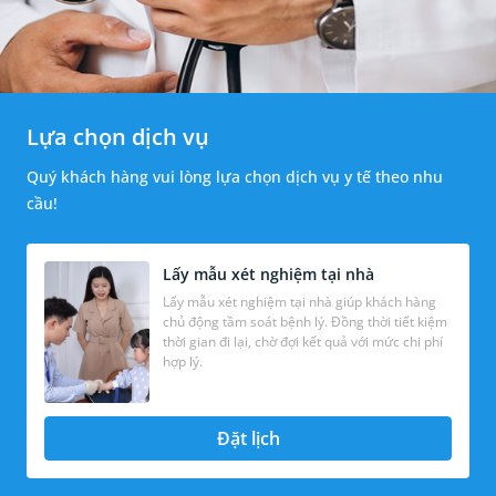
Lựa chọn dịch vụ
Quý khách hàng vui lòng lựa chọn dịch vụ y tế theo nhu
cầu!
Lấy mẫu xét nghiệm tại nhà
Lấy mẫu xét nghiệm tại nhà giúp khách hàng
chủ động tầm soát bệnh lý. Đồng thời tiết kiệm
thời gian đi lại, chờ đợi kết quả với mức chi phí
hợp lý.
Đặt lịch