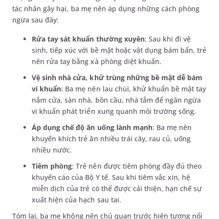
tác nhân gây hại, ba mẹ nên áp dụng những cách phòng
ngừa sau đây:
Rửa tay sát khuẩn thường xuyên
: Sau khi đi vệ
sinh, tiếp xúc với bề mặt hoặc vật dụng bám bẩn, trẻ
nên rửa tay bằng xà phòng diệt khuẩn.
Vệ sinh nhà cửa, khử trùng những bề mặt dễ bám
vi khuẩn
: Ba mẹ nên lau chùi, khử khuẩn bề mặt tay
nắm cửa, sàn nhà, bồn cầu, nhà tắm để ngăn ngừa
vi khuẩn phát triển xung quanh môi trường sống.
Áp dụng chế độ ăn uống lành mạnh
: Ba mẹ nên
khuyến khích trẻ ăn nhiều trái cây, rau củ, uống
nhiều nước.
Tiêm phòng
: Trẻ nên được tiêm phòng đầy đủ theo
khuyến cáo của Bộ Y tế. Sau khi tiêm vắc xin, hệ
miễn dịch của trẻ có thể được cải thiện, hạn chế sự
xuất hiện của hạch sau tai.
Tóm lại, ba mẹ không nên chủ quan trước hiện tượng nổi