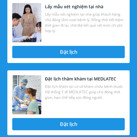
Lấy mẫu xét nghiệm tại nhà
Lấy mẫu xét nghiệm tại nhà giúp khách hàng
chủ động tầm soát bệnh lý. Đồng thời tiết kiệm
thời gian đi lại, chờ đợi kết quả với mức chi phí
hợp lý.
Đặt lịch
Đặt lịch thăm khám tại MEDLATEC
Đặt lịch khám tại cơ sở khám chữa bệnh thuộc
Hệ thống Y tế MEDLATEC giúp chủ động thời
gian, hạn chế tiếp xúc đông người.
Đặt lịch