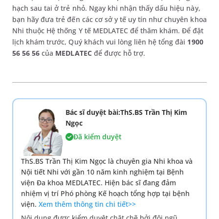
hạch sau tai ở trẻ nhỏ. Ngay khi nhận thấy dấu hiệu này,
bạn hãy đưa trẻ đến các cơ sở y tế uy tín như chuyên khoa
Nhi thuộc Hệ thống Y tế MEDLATEC để thăm khám. Để đặt
lịch khám trước, Quý khách vui lòng liên hệ tổng đài
1900
56 56 56
của
MEDLATEC
để được hỗ trợ.
Bác sĩ duyệt bài:ThS.BS Trần Thị Kim
Ngọc
Đã kiểm duyệt
ThS.BS Trần Thị Kim Ngọc là chuyên gia Nhi khoa và
Nội tiết Nhi với gần 10 năm kinh nghiệm tại Bệnh
viện Đa khoa MEDLATEC. Hiện bác sĩ đang đảm
nhiệm vị trí Phó phòng Kế hoạch tổng hợp tại bệnh
viện.
Xem thêm thông tin chi tiết>>
Nội dung được kiểm duyệt chặt chẽ bởi đội ngũ