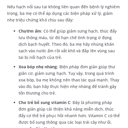
Nếu hạch nổi sau tai không liên quan đến bệnh lý nghiêm
trọng, ba mẹ có thể áp dụng các biện pháp xử lý, giảm
nhẹ triệu chứng khó chịu sau đây:
Chườm ấm
: Có thể giúp giảm sưng hạch, thúc đẩy
lưu thông máu, từ đó hạn chế tình trạng ứ đọng
dịch bạch huyết. Theo đó, ba mẹ hãy nhúng khăn
sạch vào nước ấm rồi vắt khô và đắp lên vùng sau
tai bị nổi hạch của trẻ.
Xoa bóp nhẹ nhàng
: Biện pháp đơn giản giúp thư
giãn cơ, giảm sưng hạch. Tuy vậy, trong quá trình
xoa bóp, ba mẹ không nên thao tác quá mạnh. Thay
vào đó, bạn hãy thực hiện nhẹ nhàng để tránh gây
tổn thương cho trẻ.
Cho trẻ bổ sung vitamin C
: Đây là phương pháp
đơn giản giúp cải thiện khả năng miễn dịch, thúc
đẩy cơ thể trẻ phục hồi nhanh hơn. Vitamin C có thể
được bổ sung thông qua các loại trái cây như ổi,