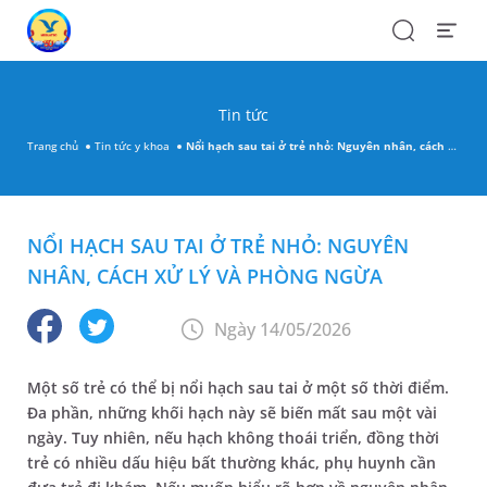
Search
Open
Menu
Tin tức
Trang chủ
Tin tức y khoa
Nổi hạch sau tai ở trẻ nhỏ: Nguyên nhân, cách xử lý và phòng ngừa
NỔI HẠCH SAU TAI Ở TRẺ NHỎ: NGUYÊN
NHÂN, CÁCH XỬ LÝ VÀ PHÒNG NGỪA
Ngày 14/05/2026
Một số trẻ có thể bị nổi hạch sau tai ở một số thời điểm.
Đa phần, những khối hạch này sẽ biến mất sau một vài
ngày. Tuy nhiên, nếu hạch không thoái triển, đồng thời
trẻ có nhiều dấu hiệu bất thường khác, phụ huynh cần