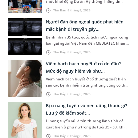
thức khởi động Dự án Hệ thống Thông tin
Quản lý Bệnh viện (HIS - Hospital Information
Thứ Bảy, 8 tháng 8, 2026
System) giai đoạn mới. Dự á...
Người đàn ông ngoại quốc phát hiện
mắc bệnh di truyền gây...
Bệnh nhân 35 tuổi, quốc tịch nước ngoài cùng
bạn gái người Việt Nam đến MEDLATEC khám
sức khỏe tiền hôn nhân. Qua thăm khám và
Thứ Bảy, 8 tháng 8, 2026
làm các xét nghiệm chuyên sâu,...
Viêm hạch bạch huyết ở cổ do đâu?
Mức độ nguy hiểm và phư...
Viêm hạch bạch huyết ở cổ thường xuất hiện
sau các bệnh nhiễm trùng nhưng cũng có thể
liên quan đến lao hạch hoặc ung thư. Để tìm
Thứ Bảy, 8 tháng 8, 2026
hiểu nguyên nhân gây viêm,...
Bị u nang tuyến vú nên uống thuốc gì?
Lưu ý để kiểm soát...
U nang tuyến vú là tổn thương lành tính dễ
xuất hiện ở phụ nữ trong độ tuổi 35 - 50. Khi
được chẩn đoán mắc bệnh, nhiều người
Thứ Bảy, 8 tháng 8, 2026