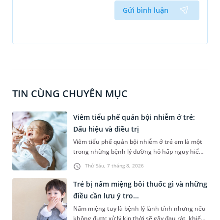
Gửi bình luận
TIN CÙNG CHUYÊN MỤC
Viêm tiểu phế quản bội nhiễm ở trẻ:
Dấu hiệu và điều trị
Viêm tiểu phế quản bội nhiễm ở trẻ em là một
trong những bệnh lý đường hô hấp nguy hiểm,
thường bùng phát vào thời điểm giao mùa. Khi
Thứ Sáu, 7 tháng 8, 2026
những tổn thương ban đầu do virus chưa kịp
lành, vi khuẩn cơ hội sẽ nhanh chóng tấn công,
Trẻ bị nấm miệng bôi thuốc gì và những
khiến tình trạng viêm nhiễm chuyển biến nặng
điều cần lưu ý tro...
và đe dọa trực tiếp đến tính mạng của trẻ nếu
Nấm miệng tuy là bệnh lý lành tính nhưng nếu
không được can thiệp kịp thời. Do đó, việc nắm
không được xử lý kịp thời sẽ gây đau rát, khiến