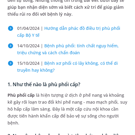
đến sự sống. Những thông tin trong bài viết dưới đây sẽ
giúp bạn nhận diện sớm và biết cách xử trí để giúp giảm
thiểu rủi ro đối với bệnh lý này.
01/04/2024 |
Hướng dẫn phác đồ điều trị phù phổi
cấp Bộ Y tế
14/10/2024 |
Bệnh phù phổi: tính chất nguy hiểm,
triệu chứng và cách chẩn đoán
15/10/2024 |
Bệnh xơ phổi có lây không, có thể di
truyền hay không?
1. Như thế nào là phù phổi cấp?
Phù phổi cấp
là hiện tượng ứ dịch ở phế nang và khoảng
kẽ gây rối loạn trao đổi khí phế nang - mao mạch phổi, suy
hô hấp cấp lâm sàng. Đây là một cấp cứu nội khoa cần
được tiến hành khẩn cấp để bảo vệ sự sống cho người
bệnh.