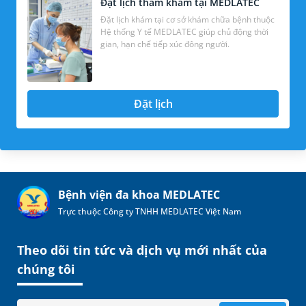
Đặt lịch thăm khám tại MEDLATEC
Đặt lịch khám tại cơ sở khám chữa bệnh thuộc
Hệ thống Y tế MEDLATEC giúp chủ động thời
gian, hạn chế tiếp xúc đông người.
Đặt lịch
Bệnh viện đa khoa MEDLATEC
Trực thuộc Công ty TNHH MEDLATEC Việt Nam
Theo dõi tin tức và dịch vụ mới nhất của
chúng tôi