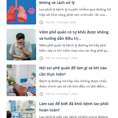
không và cách xử lý
Lao phổi là bệnh lý truyền nhiễm qua đường hô
hấp với khả năng phát tán vi khuẩn rất cao
trong cộng đồng nếu không được kiểm soát
Thứ Ba, 4 tháng 8, 2026
tốt. Vậy khi tiếp xúc với người bị lao phổi có lây
không, những yếu tố nào làm tăng nguy cơ
Viêm phế quản có tự khỏi được không
mắc bệnh và bạn cần phải xử lý như thế nào để
và hướng dẫn điều trị...
bảo vệ sức khỏe một cách khoa học nhất? Bài
Viêm phế quản là bệnh lý đường hô hấp phổ
viết dưới đây sẽ giải đáp chi tiết toàn bộ thắc
biến, xảy ra khi niêm mạc của các ống phế quản
mắc trên, giúp bạn chủ động phòng ngừa và
bị sưng viêm và kích ứng. Bệnh gây ra những
tầm soát bệnh hiệu quả.
Thứ Tư, 29 tháng 7, 2026
cơn ho dai dẳng, đờm đặc và cảm giác tức ngực
khó chịu. Đối diện với căn bệnh này, hầu hết
Nội soi phế quản để làm gì và khi nào
người bệnh đều có chung một thắc mắc: "Viêm
cần thực hiện?
phế quản có tự khỏi được không hay bắt buộc
Bệnh lý đường hô hấp nếu không được chẩn
phải dùng thuốc điều trị?". Bài viết dưới đây sẽ
đoán chính xác sẽ rất khó điều trị dứt điểm.
cung cấp câu trả lời chi tiết giúp bạn chủ động
Trong các phương pháp chẩn đoán, nội soi phế
bảo vệ sức khỏe hệ hô hấp đúng cách.
Thứ Tư, 29 tháng 7, 2026
quản thường được bác sĩ ưu tiên chỉ định do ưu
điểm hỗ trợ quan sát bên trong đường thở rõ
Làm sao để biết đã khỏi bệnh lao phổi
ràng hơn. Nhưng thực tế, nội soi phế quản để
hoàn toàn?
làm gì và quy trình thực hiện diễn ra như thế
Lao phổi là một căn bệnh nhiễm trùng đường
nào?