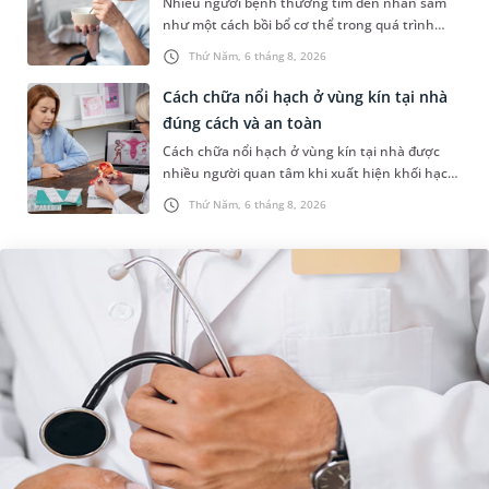
Nhiều người bệnh thường tìm đến nhân sâm
như một cách bồi bổ cơ thể trong quá trình
điều trị ung thư. Tuy nhiên, câu hỏi người bị
Thứ Năm, 6 tháng 8, 2026
ung thư có uống được sâm kh...
Cách chữa nổi hạch ở vùng kín tại nhà
đúng cách và an toàn
Cách chữa nổi hạch ở vùng kín tại nhà được
nhiều người quan tâm khi xuất hiện khối hạch
nhỏ ở vùng bẹn hoặc cơ quan sinh dục. Nếu
Thứ Năm, 6 tháng 8, 2026
hạch mới xuất hiện, kích th...