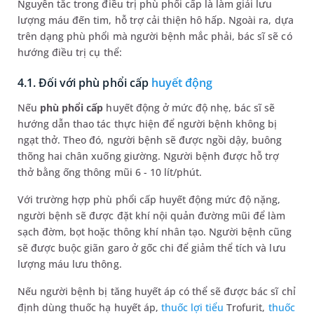
Nguyên tắc trong điều trị phù phổi cấp là làm giải lưu
lượng máu đến tim, hỗ trợ cải thiện hô hấp. Ngoài ra, dựa
trên dạng phù phổi mà người bệnh mắc phải, bác sĩ sẽ có
hướng điều trị cụ thể:
4.1. Đối với phù phổi cấp
huyết động
Nếu
phù phổi cấp
huyết động ở mức độ nhẹ, bác sĩ sẽ
hướng dẫn thao tác thực hiện để người bệnh không bị
ngạt thở. Theo đó, người bệnh sẽ được ngồi dậy, buông
thõng hai chân xuống giường. Người bệnh được hỗ trợ
thở bằng ống thông mũi 6 - 10 lít/phút.
Với trường hợp phù phổi cấp huyết động mức độ nặng,
người bệnh sẽ được đặt khí nội quản đường mũi để làm
sạch đờm, bọt hoặc thông khí nhân tạo. Người bệnh cũng
sẽ được buộc giãn garo ở gốc chi để giảm thể tích và lưu
lượng máu lưu thông.
Nếu người bệnh bị tăng huyết áp có thể sẽ được bác sĩ chỉ
định dùng thuốc hạ huyết áp,
thuốc lợi tiểu
Trofurit,
thuốc