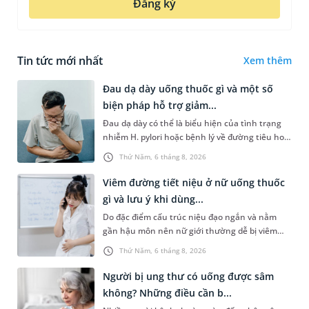
Đăng ký
Tin tức mới nhất
Xem thêm
Đau dạ dày uống thuốc gì và một số
biện pháp hỗ trợ giảm...
Đau dạ dày có thể là biểu hiện của tình trạng
nhiễm H. pylori hoặc bệnh lý về đường tiêu hoá
khác. Dựa theo nguyên nhân cụ thể, bác sĩ sẽ
Thứ Năm, 6 tháng 8, 2026
cân nhắc chỉ định p...
Viêm đường tiết niệu ở nữ uống thuốc
gì và lưu ý khi dùng...
Do đặc điểm cấu trúc niệu đạo ngắn và nằm
gần hậu môn nên nữ giới thường dễ bị viêm
đường tiết niệu hơn nam giới. Tùy theo nguyên
Thứ Năm, 6 tháng 8, 2026
nhân, mức độ nhiễm trùng và...
Người bị ung thư có uống được sâm
không? Những điều cần b...