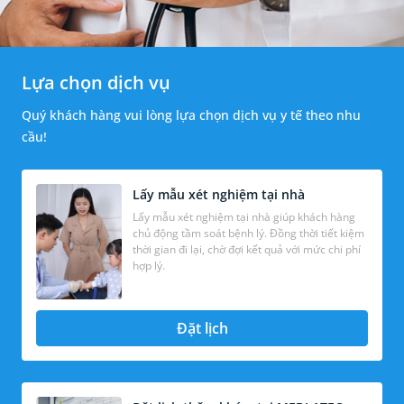
Lựa chọn dịch vụ
Quý khách hàng vui lòng lựa chọn dịch vụ y tế theo nhu
cầu!
Lấy mẫu xét nghiệm tại nhà
Lấy mẫu xét nghiệm tại nhà giúp khách hàng
chủ động tầm soát bệnh lý. Đồng thời tiết kiệm
thời gian đi lại, chờ đợi kết quả với mức chi phí
hợp lý.
Đặt lịch