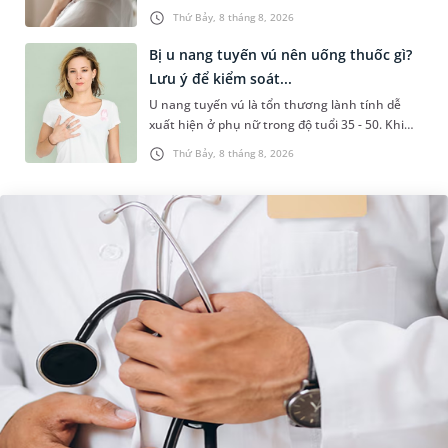
liên quan đến lao hạch hoặc ung thư. Để tìm
Thứ Bảy, 8 tháng 8, 2026
hiểu nguyên nhân gây viêm,...
Bị u nang tuyến vú nên uống thuốc gì?
Lưu ý để kiểm soát...
U nang tuyến vú là tổn thương lành tính dễ
xuất hiện ở phụ nữ trong độ tuổi 35 - 50. Khi
được chẩn đoán mắc bệnh, nhiều người
Thứ Bảy, 8 tháng 8, 2026
thường băn khoăn u nang tuyến v...