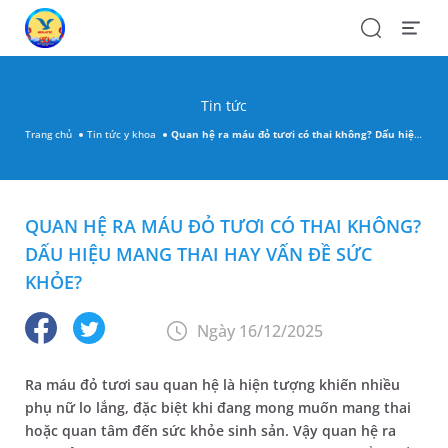
Search
Open
Menu
Tin tức
Trang chủ
Tin tức y khoa
Quan hệ ra máu đỏ tươi có thai không​? Dấu hiệu mang thai hay vấn đề sức khỏe?
QUAN HỆ RA MÁU ĐỎ TƯƠI CÓ THAI KHÔNG​?
DẤU HIỆU MANG THAI HAY VẤN ĐỀ SỨC
KHỎE?
Ngày 16/12/2025
Ra máu đỏ tươi sau quan hệ là hiện tượng khiến nhiều
phụ nữ lo lắng, đặc biệt khi đang mong muốn mang thai
hoặc quan tâm đến sức khỏe sinh sản. Vậy quan hệ ra