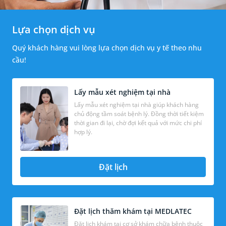
Lựa chọn dịch vụ
Quý khách hàng vui lòng lựa chọn dịch vụ y tế theo nhu
cầu!
Lấy mẫu xét nghiệm tại nhà
Lấy mẫu xét nghiệm tại nhà giúp khách hàng
chủ động tầm soát bệnh lý. Đồng thời tiết kiệm
thời gian đi lại, chờ đợi kết quả với mức chi phí
hợp lý.
Đặt lịch
Đặt lịch thăm khám tại MEDLATEC
Đặt lịch khám tại cơ sở khám chữa bệnh thuộc