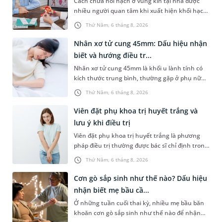
Cách chữa nổi hạch ở vùng kín tại nhà được
nhiều người quan tâm khi xuất hiện khối hạch
nhỏ ở vùng bẹn hoặc cơ quan sinh dục. Nếu
Thứ Năm, 6 tháng 8, 2026
hạch mới xuất hiện, kích thước nhỏ và chưa
kèm dấu hiệu bất thường, áp dụng biện pháp
Nhân xơ tử cung 45mm: Dấu hiệu nhận
chăm sóc phù hợp có thể góp phần làm giảm
biết và hướng điều tr...
cảm giác khó chịu. Tuy nhiên, không phải
Nhân xơ tử cung 45mm là khối u lành tính có
trường hợp nào cũng có thể tự điều trị. Việc
kích thước trung bình, thường gặp ở phụ nữ
nhận biết khi nào cần theo dõi tại nhà và khi
trong độ tuổi sinh sản. Mặc dù không phải
nào nên đi khám sẽ giúp xử trí đúng cách,
Thứ Năm, 6 tháng 8, 2026
trường hợp nào cũng xuất hiện triệu chứng,
tránh bỏ sót các bệnh lý tiềm ẩn.
nhưng nếu khối u phát triển hoặc nằm ở vị trí
Viên đặt phụ khoa trị huyết trắng và
bất lợi, người bệnh có thể gặp nhiều ảnh
lưu ý khi điều trị
hưởng đến sinh hoạt, sức khỏe sinh sản và
Viên đặt phụ khoa trị huyết trắng là phương
chất lượng cuộc sống.
pháp điều trị thường được bác sĩ chỉ định trong
các trường hợp huyết trắng bất thường do
Thứ Năm, 6 tháng 8, 2026
viêm nhiễm phụ khoa. Tuy nhiên, không phải
trường hợp nào cũng có thể tự ý sử dụng
Cơn gò sắp sinh như thế nào? Dấu hiệu
thuốc mà cần xác định đúng nguyên nhân gây
nhận biết mẹ bầu cầ...
bệnh để điều trị phù hợp. Bài viết dưới đây sẽ
Ở những tuần cuối thai kỳ, nhiều mẹ bầu băn
giúp bạn hiểu rõ nguyên nhân gây huyết trắng
khoăn cơn gò sắp sinh như thế nào để nhận
bất thường, khi nào cần sử dụng viên đặt phụ