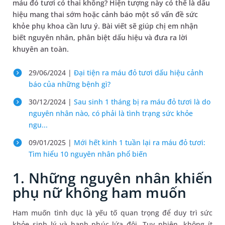
máu đỏ tươi có thai không? Hiện tượng này có thể là dấu
hiệu mang thai sớm hoặc cảnh báo một số vấn đề sức
khỏe phụ khoa cần lưu ý. Bài viết sẽ giúp chị em nhận
biết nguyên nhân, phân biệt dấu hiệu và đưa ra lời
khuyên an toàn.
29/06/2024 |
Đại tiện ra máu đỏ tươi dấu hiệu cảnh
báo của những bệnh gì?
30/12/2024 |
Sau sinh 1 tháng bị ra máu đỏ tươi là do
nguyên nhân nào, có phải là tình trạng sức khỏe
ngu...
09/01/2025 |
Mới hết kinh 1 tuần lại ra máu đỏ tươi​:
Tìm hiểu 10 nguyên nhân phổ biến
1. Những nguyên nhân khiến
phụ nữ không ham muốn
Ham muốn tình dục là yếu tố quan trọng để duy trì sức
khỏe sinh lý và hạnh phúc lứa đôi. Tuy nhiên, không ít