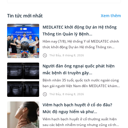
Tin tức mới nhất
Xem thêm
MEDLATEC khởi động Dự án Hệ thống
Thông tin Quản lý Bệnh...
Hôm nay (7/8), Hệ thống Y tế MEDLATEC chính
thức khởi động Dự án Hệ thống Thông tin
Quản lý Bệnh viện (HIS - Hospital Information
Thứ Bảy, 8 tháng 8, 2026
System) giai đoạn mới. Dự á...
Người đàn ông ngoại quốc phát hiện
mắc bệnh di truyền gây...
Bệnh nhân 35 tuổi, quốc tịch nước ngoài cùng
bạn gái người Việt Nam đến MEDLATEC khám
sức khỏe tiền hôn nhân. Qua thăm khám và
Thứ Bảy, 8 tháng 8, 2026
làm các xét nghiệm chuyên sâu,...
Viêm hạch bạch huyết ở cổ do đâu?
Mức độ nguy hiểm và phư...
Viêm hạch bạch huyết ở cổ thường xuất hiện
sau các bệnh nhiễm trùng nhưng cũng có thể