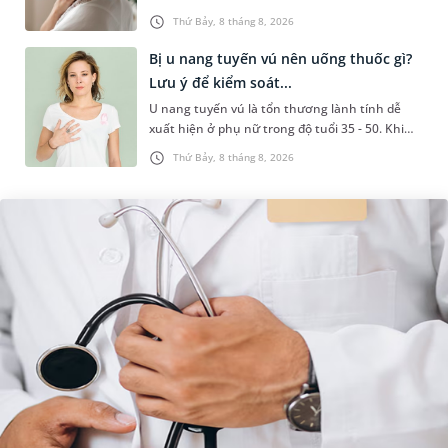
liên quan đến lao hạch hoặc ung thư. Để tìm
Thứ Bảy, 8 tháng 8, 2026
hiểu nguyên nhân gây viêm,...
Bị u nang tuyến vú nên uống thuốc gì?
Lưu ý để kiểm soát...
U nang tuyến vú là tổn thương lành tính dễ
xuất hiện ở phụ nữ trong độ tuổi 35 - 50. Khi
được chẩn đoán mắc bệnh, nhiều người
Thứ Bảy, 8 tháng 8, 2026
thường băn khoăn u nang tuyến v...