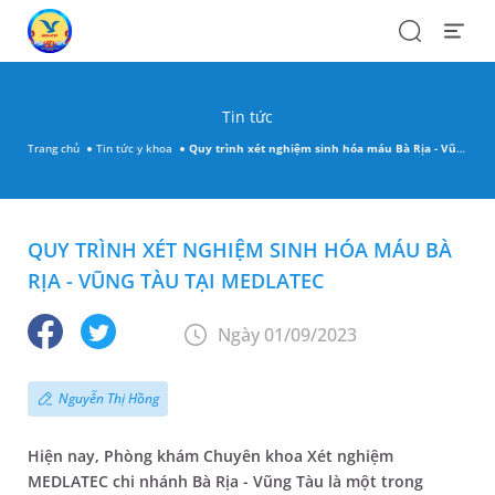
Search
Open
Menu
Tin tức
Trang chủ
Tin tức y khoa
Quy trình xét nghiệm sinh hóa máu Bà Rịa - Vũng Tàu tại MEDLATEC
QUY TRÌNH XÉT NGHIỆM SINH HÓA MÁU BÀ
RỊA - VŨNG TÀU TẠI MEDLATEC
Ngày 01/09/2023
Nguyễn Thị Hồng
Hiện nay, Phòng khám Chuyên khoa Xét nghiệm
MEDLATEC chi nhánh Bà Rịa - Vũng Tàu là một trong