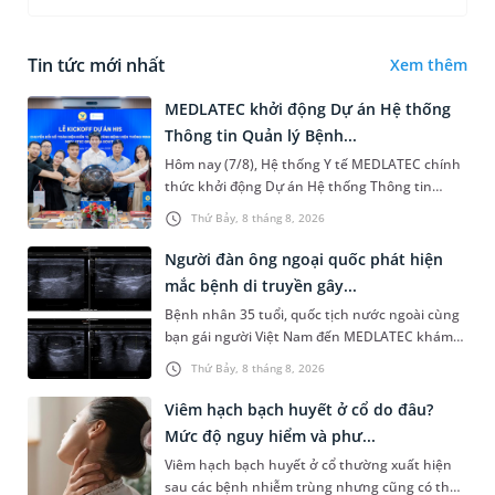
Tin tức mới nhất
Xem thêm
MEDLATEC khởi động Dự án Hệ thống
Thông tin Quản lý Bệnh...
Hôm nay (7/8), Hệ thống Y tế MEDLATEC chính
thức khởi động Dự án Hệ thống Thông tin
Quản lý Bệnh viện (HIS - Hospital Information
Thứ Bảy, 8 tháng 8, 2026
System) giai đoạn mới. Dự á...
Người đàn ông ngoại quốc phát hiện
mắc bệnh di truyền gây...
Bệnh nhân 35 tuổi, quốc tịch nước ngoài cùng
bạn gái người Việt Nam đến MEDLATEC khám
sức khỏe tiền hôn nhân. Qua thăm khám và
Thứ Bảy, 8 tháng 8, 2026
làm các xét nghiệm chuyên sâu,...
Viêm hạch bạch huyết ở cổ do đâu?
Mức độ nguy hiểm và phư...
Viêm hạch bạch huyết ở cổ thường xuất hiện
sau các bệnh nhiễm trùng nhưng cũng có thể