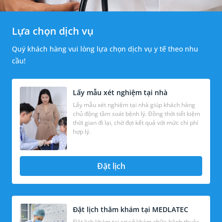
Lựa chọn dịch vụ
Quý khách hàng vui lòng lựa chọn dịch vụ y tế theo nhu
cầu!
Lấy mẫu xét nghiệm tại nhà
Lấy mẫu xét nghiệm tại nhà giúp khách hàng
chủ động tầm soát bệnh lý. Đồng thời tiết kiệm
thời gian đi lại, chờ đợi kết quả với mức chi phí
hợp lý.
Đặt lịch
Đặt lịch thăm khám tại MEDLATEC
Đặt lịch khám tại cơ sở khám chữa bệnh thuộc