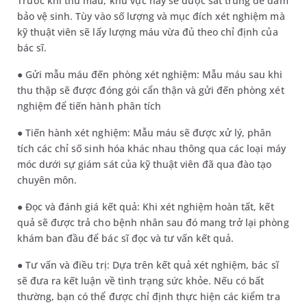
Trước khi thu mẫu, khu vực này sẽ được sát trùng để đảm
bảo vệ sinh. Tùy vào số lượng và mục đích xét nghiệm mà
kỹ thuật viên sẽ lấy lượng máu vừa đủ theo chỉ định của
bác sĩ.
● Gửi mẫu máu đến phòng xét nghiệm: Mẫu máu sau khi
thu thập sẽ được đóng gói cẩn thận và gửi đến phòng xét
nghiệm để tiến hành phân tích
● Tiến hành xét nghiệm: Mẫu máu sẽ được xử lý, phân
tích các chỉ số sinh hóa khác nhau thông qua các loại máy
móc dưới sự giám sát của kỹ thuật viên đã qua đào tạo
chuyên môn.
● Đọc và đánh giá kết quả: Khi xét nghiệm hoàn tất, kết
quả sẽ được trả cho bệnh nhân sau đó mang trở lại phòng
khám ban đầu để bác sĩ đọc và tư vấn kết quả.
● Tư vấn và điều trị: Dựa trên kết quả xét nghiệm, bác sĩ
sẽ đưa ra kết luận về tình trạng sức khỏe. Nếu có bất
thường, bạn có thể được chỉ định thực hiện các kiểm tra